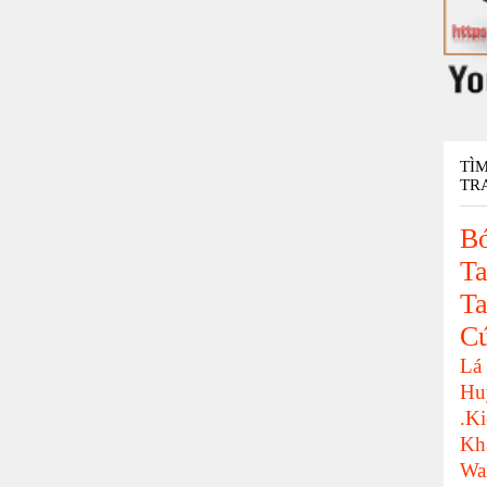
TÌ
TR
Bó
Ta
Ta
C
Lá
Hu
.K
Kh
Wa