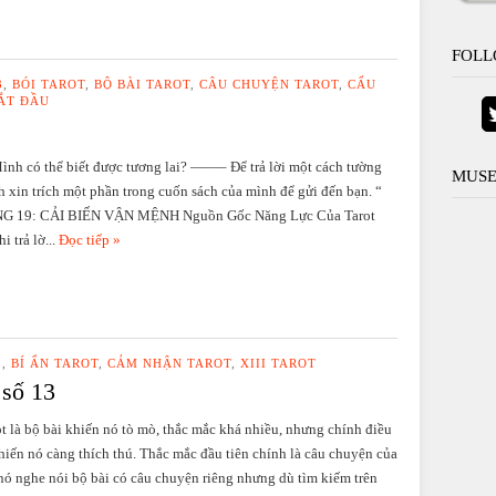
FOLL
3
,
BÓI TAROT
,
BỘ BÀI TAROT
,
CÂU CHUYỆN TAROT
,
CẤU
ẮT ĐẦU
Mình có thể biết được tương lai? ——– Để trả lời một cách tường
MUSE
h xin trích một phần trong cuốn sách của mình để gửi đến bạn. “
 19: CẢI BIẾN VẬN MỆNH Nguồn Gốc Năng Lực Của Tarot
i trả lờ...
Đọc tiếp »
3
,
BÍ ẨN TAROT
,
CẢM NHẬN TAROT
,
XIII TAROT
 số 13
rot là bộ bài khiến nó tò mò, thắc mắc khá nhiều, nhưng chính điều
khiến nó càng thích thú. Thắc mắc đầu tiên chính là câu chuyện của
 nó nghe nói bộ bài có câu chuyện riêng nhưng dù tìm kiếm trên