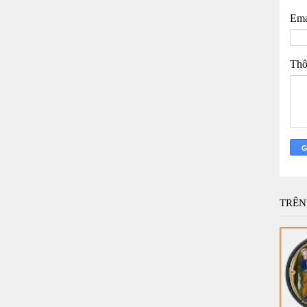
Ema
Thô
TRÊN