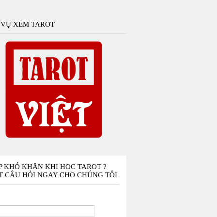
 VỤ XEM TAROT
P KHÓ KHĂN KHI HỌC TAROT ?
T CÂU HỎI NGAY CHO CHÚNG TÔI
n