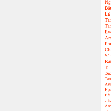
Ng
Bắ
Lá
Tar
Tar
Ev
Ar
Ph
Ch
Sá
Bà
Tar
.Sá
Tar
Ast
Học
Bài
.Th
Arc