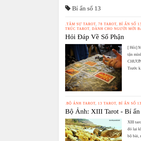
Bí ẩn số 13
.TÂM SỰ TAROT
,
78 TAROT
,
BÍ ẨN SỐ 1
TRÚC TAROT
,
DÀNH CHO NGƯỜI MỚI B
Hỏi Đáp Về Số Phận
[ Hỏi] 
tận mìn
CHƯƠNG
Trước kh
.BỘ ẢNH TAROT
,
13 TAROT
,
BÍ ẨN SỐ 1
Bộ Ảnh: XIII Tarot - Bí ẩn
XIII ta
đó lại 
bộ bài,