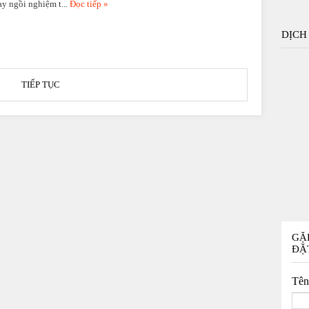
y ngồi nghiệm t...
Đọc tiếp »
DỊCH
TIẾP TỤC
GẶ
ĐẶ
Tê