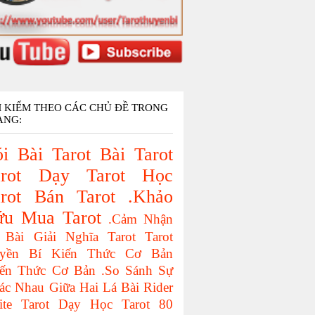
M KIẾM THEO CÁC CHỦ ĐỀ TRONG
ANG:
i Bài Tarot
Bài Tarot
rot
Dạy Tarot
Học
rot
Bán Tarot
.Khảo
ứu
Mua Tarot
.Cảm Nhận
 Bài
Giải Nghĩa Tarot
Tarot
yền Bí
Kiến Thức Cơ Bản
iến Thức Cơ Bản
.So Sánh Sự
ác Nhau Giữa Hai Lá Bài
Rider
ite Tarot
Dạy Học Tarot
80