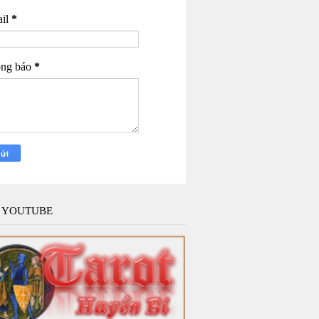
il
*
ng báo
*
 YOUTUBE