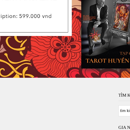
TÌM 
GIA 