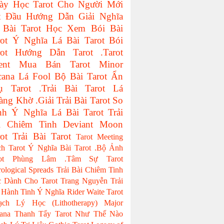
ày Học Tarot Cho Người Mới
t Đầu
Hướng Dẫn Giải Nghĩa
 Bài Tarot
Học Xem Bói Bài
ot
Ý Nghĩa Lá Bài Tarot
Bói
ot
Hướng Dẫn Tarot
.Tarot
ent
Mua Bán Tarot
Minor
cana
Lá Fool
Bộ Bài Tarot
Ẩn
ụ Tarot
.Trải Bài Tarot
Lá
àng Khờ
.Giải Trải Bài Tarot
So
nh Ý Nghĩa Lá Bài Tarot
Trải
i Chiêm Tinh
Deviant Moon
ot
Trải Bài Tarot
Tarot Meeting
ch Tarot
Ý Nghĩa Bài Tarot
.Bộ Ảnh
ot
Phùng Lâm
.Tâm Sự Tarot
rological Spreads
Trải Bài Chiêm Tinh
 Dành Cho Tarot
Trang Nguyễn
Trải
 Hành Tinh
Ý Nghĩa Rider Waite Tarot
ạch Lý Học (Lithotherapy)
Major
ana
Thanh Tẩy Tarot Như Thế Nào