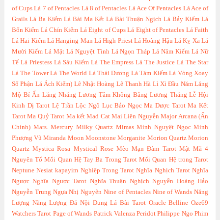
of Cups
Lá 7 of Pentacles
Lá 8 of Pentacles
Lá Ace Of Pentacles
Lá Ace of
Grails
Lá Ba Kiếm
Lá Bài Ma Kết
Lá Bài Thuận Ngịch
Lá Bảy Kiếm
Lá
Bốn Kiếm
Lá Chín Kiếm
Lá Eight of Cups
Lá Eight of Pentacles
Lá Faith
Lá Hai Kiếm
Lá Hanging Man
Lá High Priest
Lá Hoàng Hậu
Lá Kỵ Xa
Lá
Mười Kiếm
Lá Mặt
Lá Nguyệt Tinh
Lá Ngọn Tháp
Lá Năm Kiếm
Lá Nữ
Tế
Lá Priestess
Lá Sáu Kiếm
Lá The Empress
Lá The Justice
Lá The Star
Lá The Tower
Lá The World
Lá Thái Dương
Lá Tám Kiếm
Lá Vòng Xoay
Số Phận
Lá Ách Kiếm)
Lê Nhật Hoàng
Lê Thanh Hà
Lì Xì Đầu Năm
Lăng
Mộ Bí Ẩn
Lăng Nhăng
Lương Tâm Không Bằng Lương Tháng
Lễ Hội
Kinh Dị Tarot
Lệ Trần
Lộc Ngô
Lục Bảo Ngọc
Ma Dược Tarot
Ma Kết
Tarot
Ma Quỷ Tarot
Ma kết
Mad Cat
Mai Liên Nguyễn
Major Arcana (Ẩn
Chính)
Mars.
Mercury
Milky Quartz
Mimas
Minh Nguyệt Ngọc
Minh
Phượng Vũ
Miranda
Moon
Moonstone
Morganite
Morion Quartz
Morion
Quartz
Mystica Rosa
Mystical Rose
Mèo
Mạn Đàm Tarot
Mật Mã 4
Nguyên Tố
Mối Quan Hệ Tay Ba Trong Tarot
Mối Quan Hệ trong Tarot
Neptune
Nesiat kapayim
Nghiệp Trong Tarot
Nghĩa Nghịch Tarot
Nghĩa
Ngược
Nghĩa Ngược Tarot
Nghĩa Thuận Nghịch
Nguyễn Hoàng Hảo
Nguyễn Trung
Ngựa
Nhị Nguyên
Nine of Pentacles
Nine of Wands
Năng
Lượng
Năng Lượng Đá
Nội Dung Lá Bài Tarot
Oracle Belline
Oze69
Watchers Tarot
Page of Wands
Patrick Valenza
Peridot
Philippe Ngo
Phim