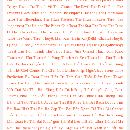
Phật Giáo
Tarot và Thiên Chúa Giáo
Tarot và Thời Tiết
Temperance
Terra
Tethys
Thanh Tra
Thanh Võ
The Chariot
The Devil
The Devil Tarot
The
Dreaming Way Tarot
The Emperor
The Empress
The Fool
The Greenwood
Tarot
The Hierophant
The High Priestess
The High Priestess Tarot
The
Judgement
The Knight
The Pagan Cats Tarot
The Star
The Tarot
The Tarot
Of The Silicon Dawn
The Universe
The Vampire Tarot
The Wild Unknown
Tarot
The World Tarot
Thuyết Linh Khí - Luân Xa (Reiki- Chakra)
Thuyết
Quang Lý Học (Chromatherapy)
Thuyết Vi Lượng Trị Liệu (Oligotherapy)
Thuật Cầu Hồn
Thánh Thư Tarot
Thạch Anh Girasol
Thạch Anh Khói
Thạch Anh Tím
Thạch Anh Vàng
Thạch Anh Đen
Thạch Lựu Tím
Thạch
Lựu Đỏ
Thảo Nguyễn
Thần Thoại Hi Lạp
Thẻ Thành Viên
Thế Giới Bóng
Tối
Thế Giới Comic
Thế Giới Gothic
Thụ Pháp
Tiger's Eye Stone
Time
Prediction By Tarot
Titan
Tiên Tri Thời Gian Thời Điểm Tarot
Tower
Trang Đài
Trang Đào
Tree of Knowledge
Triệu Gọi Tarot
Truyện Tranh
Việt
Trài Bài Tâm Hồn Đồng Điệu
Trích Đăng
Trò Chuyện Cùng Tarot
Trường Phái Luận Giải
Trường Trung Cấp Mỹ Thuật Bình Dương
Trải
Bài 8 Lá Tarot
Trải Bài Aquarius
Trải Bài Aries
Trải Bài Bạch Dương
Trải
Bài Bảo Bình
Trải Bài Bọ Cạp
Trải Bài Bốn Ngọn Gió
Trải Bài Cancer
Trải Bài Capricorn
Trải Bài Cự Giải
Trải Bài Gemini
Trải Bài Hiện Trang
Mối Quan Hệ
Trải Bài Kim Ngưu
Trải Bài Leo
Trải Bài Libra
Trải Bài Ma
Kết
Trải Bài Mối Quan Hệ
Trải Bài Một Lá
Trải Bài Nhân Mã
Trải Bài