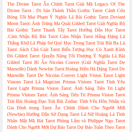
The Divine Tarot
Ẩn Chính Tarot
Giải Mã Legacy Of The
Divine Tarot : Di Sản Thánh Thần
Gothic Tarot: Cánh Cửa
Bóng Tối
Mai Phạm
Ý Nghĩa Lá Bài Gothic Tarot
Deviant
Moon Tarot: Ánh Trăng Ma Quái
Gilded Tarot
Giải Nghĩa Bộ
Bài Gothic Tarot
Thanh Tẩy Tarot
Hướng Dẫn Học Tarot
.Cảm Nhận Bộ Bài Tarot
Cảm Nhận Tarot
Hằng Đặng
Lá
Thằng Khờ
Lá Pháp Sư
Quỷ Học Trong Tarot
Trải Bài Ba Lá
Tarot
.Sách Chú Giải Tarot
Biểu Tượng Học
Cỏ Xanh Kính
Đỏ
Gilded Tarot: Quyền Năng Tối Thượng
Ý Nghĩa Lá Bài
Gilded Tarot
Bí Ẩn Nicolas Conver (Giải Nghĩa Tarot De
Marseille)
Dành Newbie Tarot
Hoàng Hiền
Hà Đặng
Tarot De
Marseille
Tarot De Nicolas Conver
Light Vision Tarot
Light
Visions Tarot
Lá Magician
Prisma Visions Tarot
Tình Yêu
Tarot
Light Prisma Vision Tarot: Ánh Sáng Tiên Tri
Light
Prisma Visions Tarot: Ánh Sáng Tiên Tri
Prisma Vision Tarot
Trải Bài Hoàng Đạo
Trải Bài Zodiac
Tình Yêu Hôn Nhân và
Gia Đình trong Tarot
Ẩn Chính
Dành Cho Người Mới
(Newbie)
Hướng Dẫn Sử Dụng Tarot
Lá Nữ Hoàng
Lá Tình
Nhân
Mật Mã Bài Tarot
Phùng Lâm và Philippe Ngo
Tarot
Dành Cho Người Mới
Dự Báo Tarot
Dự Báo Tuần Theo Tarot