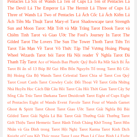
Pentacles
Lá Six of Wands
Lá Ten of Cups
Lá Ten of Pentacles
Lá
The Devil
Lá The Emperor
Lá The Hermit
Lá Three of Cups
Lá
Three of Wands
Lá Two of Pentacles
Lá Ách Cốc
Lá Ách Kiếm
Lá
Ách Tiền
Ma Thuật Tarot
Mary-el Tarot
Shadowscape tarot
Strength
Sun and Moon Tarot: Mặt Trời và Mặt Trăng
Tarot Ebook
Tarot và
Chiêm Tinh
Tarot và Giao Ước
The Fool's Journey In Tarot
The
Gilded Tarot
The Lovers
The Sun
The Tower
Thoth Tarot
Tiên Tri
Tarot
Tản Mạn Về Tarot
Vô Thức Tập Thể
Vương Hoàng Phụng
Wheel
Wizards Tarot
bói Tarot Hà Nội
reader
Ý Nghĩa Tarot
Đá
Thanh Tẩy Tarot
Ace of Wands
Ban Phước Quỷ
Buổi Ra Mắt Sách
Bí Ẩn
Tarot
Bí ẩn số 13
Búp Bê Gọi Hồn
Bốn Nguyên Tố trong Tarot
Bộ Cốc
Bộ Hoàng Gia
Bộ Wands Tarot
Celestial Tarot
Chia sẻ Tarot
Con Quỷ
Tarot
Court Cards Tarot
Crowley
Cuộc Đối Thoại Về Tarot Giữa Những
Nhà Huyền Học
Cách Đặt Câu Hỏi Tarot
Câu Hỏi Thời Gian Tarot
Cây Sự
Sống
Cấu Trúc Tarot
Darkana Tarot
Druidcraft Tarot
Eight of Cups
Eight
of Pentacles
Eight of Wands
Event
Favole Tarot
Four of Wands
Garnet
Ghost & Spirit Tarot
Ghost Tarot
Giao Ước Tarot
Giải Nghĩa Bộ Bài
Gilded Tarot
Giải Nghĩa Lá Bài Tarot
Giải Thưởng
Giải Thưởng Tarot
Giới Thiệu Tarot
Hermetic Tarot
Hành Trình Chàng Khờ Trong Tarot
Hôn
Nhân và Gia Đình trong Tarot
Hội Nghị Tarot
Karma Tarot
Kinh Dịch
Knight of Cups
Kết Thúc trong Tarot
Long Phan
Lá Công Bình
Lá Eight