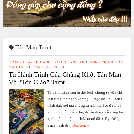
Tản Mạn Tarot
.TÂM SỰ TAROT
,
HÀNH TRÌNH CHÀNG KHỜ
,
HỒNG TRỊNH
,
TẢN
MẠN TAROT
,
TÔN GIÁO TAROT
Từ Hành Trình Của Chàng Khờ, Tản Mạn
Về “Tôn Giáo” Tarot
Từ hành trình của lá the fool, chúng ta vốn chỉ
là những tên ngốc khờ dại. Cuộc đời là 1 hành
trình dài, nơi mà chúng ta mải mê deo đuổi và
kiếm tìm rất nhiều thứ, để rồi đến cuối cùng lại
ngỡ ngàng nhận ra “hóa ra nó đã ở đây rồi!”,
hành trình đế...
Đọc tiếp »