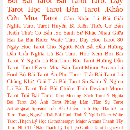
Bói Bài Tarot
Bài Tarot
Tarot
Dạy
Tarot
Học Tarot
Bán Tarot
.Khảo
Cứu
Mua Tarot
.Cảm Nhận Lá Bài
Giải
Nghĩa Tarot
Tarot Huyền Bí
Kiến Thức Cơ Bản
.Kiến Thức Cơ Bản
.So Sánh Sự Khác Nhau Giữa
Hai Lá Bài
Rider Waite Tarot
Dạy Học Tarot
80
Ngày Học Tarot Cho Người Mới Bắt Đầu
Hướng
Dẫn Giải Nghĩa Lá Bài Tarot
Học Xem Bói Bài
Tarot
Ý Nghĩa Lá Bài Tarot
Bói Tarot
Hướng Dẫn
Tarot
.Tarot Event
Mua Bán Tarot
Minor Arcana
Lá
Fool
Bộ Bài Tarot
Ẩn Phụ Tarot
.Trải Bài Tarot
Lá
Chàng Khờ
.Giải Trải Bài Tarot
So Sánh Ý Nghĩa
Lá Bài Tarot
Trải Bài Chiêm Tinh
Deviant Moon
Tarot
Trải Bài Tarot
Tarot Meeting
.Sách Tarot
Ý Nghĩa
Bài Tarot
.Bộ Ảnh Tarot
Phùng Lâm
.Tâm Sự Tarot
Astrological Spreads
Trải Bài Chiêm Tinh Học Dành Cho
Tarot
Trang Nguyễn
Trải Bài Hành Tinh
Ý Nghĩa Rider Waite
Tarot
.Thạch Lý Học (Lithotherapy)
Major Arcana
Thanh Tẩy
Tarot Như Thế Nào
Thạch Lý Trị Liệu
Gothic Tarot
Legacy of