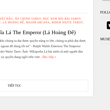
FOLL
 BẮT ĐẦU
,
ẨN CHÍNH TAROT
,
HỌC XEM BÓI BÀI TAROT
,
T
,
LÁ HOÀNG ĐẾ
,
MAJOR ARCANA
,
RIDER WAITE TAROT
,
ĩa Lá The Emperor (Lá Hoàng Đế)
MUSE
khi chúng ta đạt được quyền năng to lớn, chúng ta phải đạt được
 ngoan để dùng tốt nó" - Ralph Waldo Emerson The Emperor
ider Waite Tarot. Ảnh: Wikipedia Lá bài miêu tả một người đàn
 uy quyền đang ngồi trên vươ...
Đọc tiếp »
TIẾP TỤC