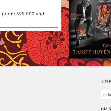
TÌM 
GIA 