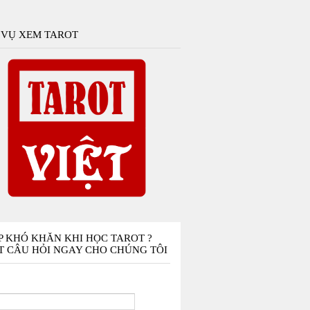
 VỤ XEM TAROT
P KHÓ KHĂN KHI HỌC TAROT ?
T CÂU HỎI NGAY CHO CHÚNG TÔI
n