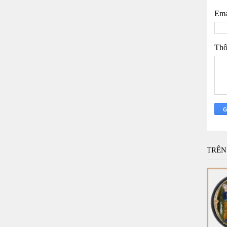
Ema
Thô
TRÊN