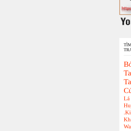
TÌ
TR
Bó
Ta
Ta
C
Lá
Hu
.K
Kh
Wa