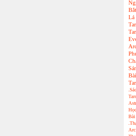
Ng
Bắ
Lá
Tar
Tar
Ev
Ar
Ph
Ch
Sá
Bà
Tar
.Sá
Tar
Ast
Học
Bài
.Th
Arc