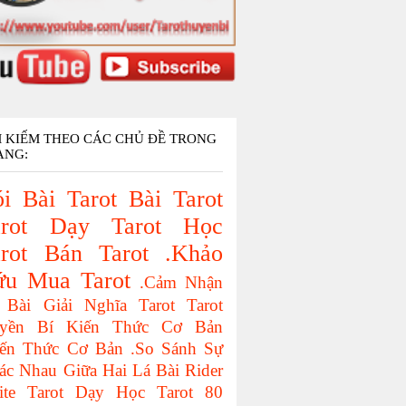
M KIẾM THEO CÁC CHỦ ĐỀ TRONG
ANG:
i Bài Tarot
Bài Tarot
rot
Dạy Tarot
Học
rot
Bán Tarot
.Khảo
ứu
Mua Tarot
.Cảm Nhận
 Bài
Giải Nghĩa Tarot
Tarot
yền Bí
Kiến Thức Cơ Bản
iến Thức Cơ Bản
.So Sánh Sự
ác Nhau Giữa Hai Lá Bài
Rider
ite Tarot
Dạy Học Tarot
80