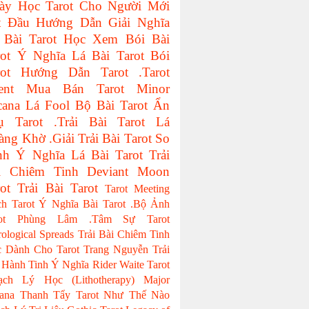
ày Học Tarot Cho Người Mới
t Đầu
Hướng Dẫn Giải Nghĩa
 Bài Tarot
Học Xem Bói Bài
ot
Ý Nghĩa Lá Bài Tarot
Bói
ot
Hướng Dẫn Tarot
.Tarot
ent
Mua Bán Tarot
Minor
cana
Lá Fool
Bộ Bài Tarot
Ẩn
ụ Tarot
.Trải Bài Tarot
Lá
àng Khờ
.Giải Trải Bài Tarot
So
nh Ý Nghĩa Lá Bài Tarot
Trải
i Chiêm Tinh
Deviant Moon
ot
Trải Bài Tarot
Tarot Meeting
ch Tarot
Ý Nghĩa Bài Tarot
.Bộ Ảnh
ot
Phùng Lâm
.Tâm Sự Tarot
rological Spreads
Trải Bài Chiêm Tinh
 Dành Cho Tarot
Trang Nguyễn
Trải
 Hành Tinh
Ý Nghĩa Rider Waite Tarot
ạch Lý Học (Lithotherapy)
Major
ana
Thanh Tẩy Tarot Như Thế Nào