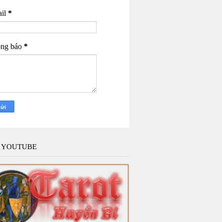
il
*
ng báo
*
 YOUTUBE