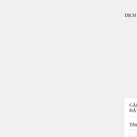
DỊCH
GẶ
ĐẶ
Tê