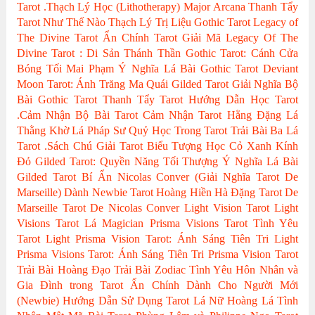
Tarot
.Thạch Lý Học (Lithotherapy)
Major Arcana
Thanh Tẩy
Tarot Như Thế Nào
Thạch Lý Trị Liệu
Gothic Tarot
Legacy of
The Divine Tarot
Ẩn Chính Tarot
Giải Mã Legacy Of The
Divine Tarot : Di Sản Thánh Thần
Gothic Tarot: Cánh Cửa
Bóng Tối
Mai Phạm
Ý Nghĩa Lá Bài Gothic Tarot
Deviant
Moon Tarot: Ánh Trăng Ma Quái
Gilded Tarot
Giải Nghĩa Bộ
Bài Gothic Tarot
Thanh Tẩy Tarot
Hướng Dẫn Học Tarot
.Cảm Nhận Bộ Bài Tarot
Cảm Nhận Tarot
Hằng Đặng
Lá
Thằng Khờ
Lá Pháp Sư
Quỷ Học Trong Tarot
Trải Bài Ba Lá
Tarot
.Sách Chú Giải Tarot
Biểu Tượng Học
Cỏ Xanh Kính
Đỏ
Gilded Tarot: Quyền Năng Tối Thượng
Ý Nghĩa Lá Bài
Gilded Tarot
Bí Ẩn Nicolas Conver (Giải Nghĩa Tarot De
Marseille)
Dành Newbie Tarot
Hoàng Hiền
Hà Đặng
Tarot De
Marseille
Tarot De Nicolas Conver
Light Vision Tarot
Light
Visions Tarot
Lá Magician
Prisma Visions Tarot
Tình Yêu
Tarot
Light Prisma Vision Tarot: Ánh Sáng Tiên Tri
Light
Prisma Visions Tarot: Ánh Sáng Tiên Tri
Prisma Vision Tarot
Trải Bài Hoàng Đạo
Trải Bài Zodiac
Tình Yêu Hôn Nhân và
Gia Đình trong Tarot
Ẩn Chính
Dành Cho Người Mới
(Newbie)
Hướng Dẫn Sử Dụng Tarot
Lá Nữ Hoàng
Lá Tình