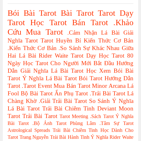
Bói Bài Tarot
Bài Tarot
Tarot
Dạy
Tarot
Học Tarot
Bán Tarot
.Khảo
Cứu
Mua Tarot
.Cảm Nhận Lá Bài
Giải
Nghĩa Tarot
Tarot Huyền Bí
Kiến Thức Cơ Bản
.Kiến Thức Cơ Bản
.So Sánh Sự Khác Nhau Giữa
Hai Lá Bài
Rider Waite Tarot
Dạy Học Tarot
80
Ngày Học Tarot Cho Người Mới Bắt Đầu
Hướng
Dẫn Giải Nghĩa Lá Bài Tarot
Học Xem Bói Bài
Tarot
Ý Nghĩa Lá Bài Tarot
Bói Tarot
Hướng Dẫn
Tarot
.Tarot Event
Mua Bán Tarot
Minor Arcana
Lá
Fool
Bộ Bài Tarot
Ẩn Phụ Tarot
.Trải Bài Tarot
Lá
Chàng Khờ
.Giải Trải Bài Tarot
So Sánh Ý Nghĩa
Lá Bài Tarot
Trải Bài Chiêm Tinh
Deviant Moon
Tarot
Trải Bài Tarot
Tarot Meeting
.Sách Tarot
Ý Nghĩa
Bài Tarot
.Bộ Ảnh Tarot
Phùng Lâm
.Tâm Sự Tarot
Astrological Spreads
Trải Bài Chiêm Tinh Học Dành Cho
Tarot
Trang Nguyễn
Trải Bài Hành Tinh
Ý Nghĩa Rider Waite