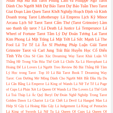
Nhân
Mật Mã Bài Tarot
Phùng Lâm và Philippe Ngo
Tarot
Dành Cho Người Mới
Dự Báo Tarot
Dự Báo Tuần Theo Tarot
Giai Đoạn Làm Quen Tarot
Khởi Nghiệp Hoạch Định và Kinh
Doanh trong Tarot
Lithotherapy
Lá Empress
Lịch Kỳ Minor
Arcana
Lịch Sử Tarot
Tarot Cấm Thư (Tarot Grimoire)
Làm
sao thanh tẩy tarot ?
Lá Death
Lá Justice
Lá Temperance
Lá
Wheel of Fortune
Tarot Tâm Lý
Dự Đoán Tương Lai Tarot
Kim Phong
Lá Mặt Trăng
Lá Mặt Trời
Lá Sức Mạnh
Lá The
Fool
Lá Tư Tế
Lá Ẩn Sĩ
Phương Pháp Luận Giải
Tarot
Grimoire
Tarot và Carl Jung
Trải Bài Huyền Học Cổ Điển
Tình Yêu
Chia Sẽ Cảm Xúc
Dreaming Way Tarot
Khái Luận Về
Thằng Hề Trong Văn Hóa Thế Giới
Lá Chiến Xa
Lá Hierophant
Lá
Hoàng Đế
Lá Lovers
Lá Người Treo
Review Bộ Bài
Thằng Hề
Tâm
Lý Học trong Tarot
.Top 10 Lá Bài Tarot
Book T
Dreaming Way
Tarot: Con Đường Mơ Mộng
Dành Cho Người Mới Bắt Đầu
Hạ Du
Lá Cân Bằng
Lá Emperor
Lá King of Wands
Lá Nữ Tư Tế
Lá Page
of Cups
Lá Phán Xét
Lá Queen Of Wands
Lá The Lovers
Lá Thế Giới
Lá Toà Tháp
Lá Ác Quỷ
Beryl
Dự Đoán Nghề Nghiệp Trong Tarot
Golden Dawn
Lá Chariot
Lá Cái Chết
Lá Devil
Lá Hanged Man
Lá
Hiệp Sĩ Gậy
Lá Hoàng Hậu Gậy
Lá Judgement
Lá King of Pentacles
Lá King of Swords
Lá Nữ Tu
Lá Queen Of Cups
Lá Queen Of