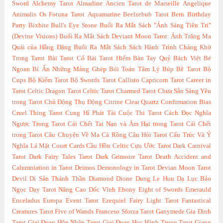
Sword
Alchemy Tarot
Almadine
Ancien Tarot de Marseille
Angelique
Animalis Os Fotuna Tarot
Aquamarine
Beelzebub Tarot
Bern
Birthday
Party
Bixbite
Bull's Eye Stone
Buổi Ra Mắt Sách "Ánh Sáng Tiên Tri"
(Devine Visions)
Buổi Ra Mắt Sách Deviant Moon Tarot: Ánh Trăng Ma
Quái của Hằng Đặng
Buổi Ra Mắt Sách Sách Hành Trình Chàng Khờ
Trong Tarot
Bài Tarot Cổ
Bài Tarot Hiếm
Bàn Tay Quỷ
Bách Việt
Bé
Ngoan
Bí Ẩn Những Mảng Ghép
Bói Toán Tâm Lý
Búp Bê Tarot
Bộ
Cups
Bộ Kiếm Tarot
Bộ Swords Tarot
Callisto
Capricorn Tarot
Career in
Tarot
Celtic Dragon Tarot
Celtic Tarot
Charmed Tarot
Chưa Sẵn Sàng Yêu
trong Tarot
Chủ Động Thụ Động
Citrine
Clear Quartz
Confirmation Bias
Cruel Thing Tarot
Cung Hỉ Phát Tài
Cuộc Thi Tarot
Cách Đọc Nghĩa
Ngược Trong Tarot
Cái Chết Tai Nạn và Ám Hại trong Tarot
Cái Chết
trong Tarot
Câu Chuyện Về Ma Cà Rồng
Câu Hỏi Tarot
Cấu Trúc Và Ý
Nghĩa Lá Mặt Court Cards
Cầu Hồn Celtic
Cựu Ước Tarot
Dark Carnival
Tarot
Dark Fairy Tales Tarot
Dark Grimoire Tarot
Death Accident and
Calumniation in Tarot
Deimos
Demonology in Tarot
Devian Moon Tarot
Devil
Di Sản Thánh Thần
Diamond
Dione
Dung Le Huu
Dạ Lục Bảo
Ngọc
Dạy Tarot Nâng Cao
Dốc Vĩnh
Ebony
Eight of Swords
Emerauld
Enceladus
Europa
Event Tarot
Ezequiel
Fairy Light Tarot
Fantastical
Creatures Tarot
Five of Wands
Franceso Sforza Tarot
Ganymede
Gia Đình
Tarot
Giai Đoạn Hôn Nhân Tarot
Giai Đoạn Học Hành Trong Tarot
Giang