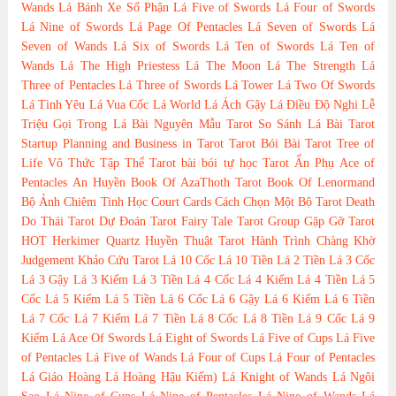
Wands
Lá Bánh Xe Số Phận
Lá Five of Swords
Lá Four of Swords
Lá Nine of Swords
Lá Page Of Pentacles
Lá Seven of Swords
Lá
Seven of Wands
Lá Six of Swords
Lá Ten of Swords
Lá Ten of
Wands
Lá The High Priestess
Lá The Moon
Lá The Strength
Lá
Three of Pentacles
Lá Three of Swords
Lá Tower
Lá Two Of Swords
Lá Tình Yêu
Lá Vua Cốc
Lá World
Lá Ách Gậy
Lá Điều Độ
Nghi Lễ
Triệu Gọi Trong Lá Bài
Nguyên Mẫu Tarot
So Sánh Lá Bài Tarot
Startup Planning and Business in Tarot
Tarot Bói Bài Tarot
Tree of
Life
Vô Thức Tập Thể Tarot
bài bói
tự học Tarot
Ẩn Phụ
Ace of
Pentacles
An Huyền
Book Of AzaThoth Tarot
Book Of Lenormand
Bộ Ảnh
Chiêm Tinh Học
Court Cards
Cách Chọn Một Bộ Tarot
Death
Do Thái Tarot
Dự Đoán Tarot
Fairy Tale Tarot
Group
Gặp Gỡ Tarot
HOT
Herkimer Quartz
Huyền Thuật Tarot
Hành Trình Chàng Khờ
Judgement
Khảo Cứu Tarot
Lá 10 Cốc
Lá 10 Tiền
Lá 2 Tiền
Lá 3 Cốc
Lá 3 Gậy
Lá 3 Kiếm
Lá 3 Tiền
Lá 4 Cốc
Lá 4 Kiếm
Lá 4 Tiền
Lá 5
Cốc
Lá 5 Kiếm
Lá 5 Tiền
Lá 6 Cốc
Lá 6 Gậy
Lá 6 Kiếm
Lá 6 Tiền
Lá 7 Cốc
Lá 7 Kiếm
Lá 7 Tiền
Lá 8 Cốc
Lá 8 Tiền
Lá 9 Cốc
Lá 9
Kiếm
Lá Ace Of Swords
Lá Eight of Swords
Lá Five of Cups
Lá Five
of Pentacles
Lá Five of Wands
Lá Four of Cups
Lá Four of Pentacles
Lá Giáo Hoàng
Lá Hoàng Hậu Kiếm)
Lá Knight of Wands
Lá Ngôi