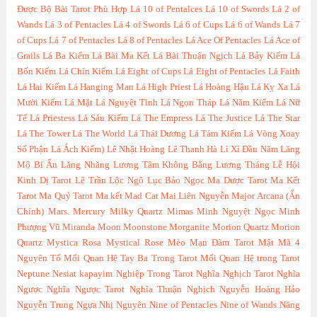
Được Bộ Bài Tarot Phù Hợp
Lá 10 of Pentalces
Lá 10 of Swords
Lá 2 of
Wands
Lá 3 of Pentacles
Lá 4 of Swords
Lá 6 of Cups
Lá 6 of Wands
Lá 7
of Cups
Lá 7 of Pentacles
Lá 8 of Pentacles
Lá Ace Of Pentacles
Lá Ace of
Grails
Lá Ba Kiếm
Lá Bài Ma Kết
Lá Bài Thuận Ngịch
Lá Bảy Kiếm
Lá
Bốn Kiếm
Lá Chín Kiếm
Lá Eight of Cups
Lá Eight of Pentacles
Lá Faith
Lá Hai Kiếm
Lá Hanging Man
Lá High Priest
Lá Hoàng Hậu
Lá Kỵ Xa
Lá
Mười Kiếm
Lá Mặt
Lá Nguyệt Tinh
Lá Ngọn Tháp
Lá Năm Kiếm
Lá Nữ
Tế
Lá Priestess
Lá Sáu Kiếm
Lá The Empress
Lá The Justice
Lá The Star
Lá The Tower
Lá The World
Lá Thái Dương
Lá Tám Kiếm
Lá Vòng Xoay
Số Phận
Lá Ách Kiếm)
Lê Nhật Hoàng
Lê Thanh Hà
Lì Xì Đầu Năm
Lăng
Mộ Bí Ẩn
Lăng Nhăng
Lương Tâm Không Bằng Lương Tháng
Lễ Hội
Kinh Dị Tarot
Lệ Trần
Lộc Ngô
Lục Bảo Ngọc
Ma Dược Tarot
Ma Kết
Tarot
Ma Quỷ Tarot
Ma kết
Mad Cat
Mai Liên Nguyễn
Major Arcana (Ẩn
Chính)
Mars.
Mercury
Milky Quartz
Mimas
Minh Nguyệt Ngọc
Minh
Phượng Vũ
Miranda
Moon
Moonstone
Morganite
Morion Quartz
Morion
Quartz
Mystica Rosa
Mystical Rose
Mèo
Mạn Đàm Tarot
Mật Mã 4
Nguyên Tố
Mối Quan Hệ Tay Ba Trong Tarot
Mối Quan Hệ trong Tarot
Neptune
Nesiat kapayim
Nghiệp Trong Tarot
Nghĩa Nghịch Tarot
Nghĩa
Ngược
Nghĩa Ngược Tarot
Nghĩa Thuận Nghịch
Nguyễn Hoàng Hảo
Nguyễn Trung
Ngựa
Nhị Nguyên
Nine of Pentacles
Nine of Wands
Năng