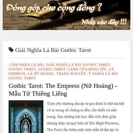
Giải Nghĩa Lá Bài Gothic Tarot
.CẢM NHẬN LÁ BÀI
,
GIẢI NGHĨA LÁ BÀI GOTHIC TAROT
,
GOTHIC TAROT
,
GOTHIC TAROT: CÁNH CỬA BÓNG TỐI
,
LÁ
EMPRESS
,
LÁ NỮ HOÀNG
,
TRANG NGUYỄN
,
Ý NGHĨA LÁ BÀI
GOTHIC TAROT
Gothic Tarot: The Empress (Nữ Hoàng) -
Mẫu Tử Thiêng Liêng
Tình yêu thương ấm áp từ gia đình là thứ mà bất
cứ ai trong số chúng ta đều cần thiết và trân
trọng. Sau những bài học đầu tiên đơn giản
nhưng thực sự quý báu từ The High Priestess,
The Fool cần thêm một tình mẫu tử ấm áp và