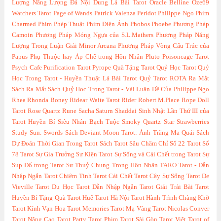
Lượng
Năng Lượng Đá
Nội Dung Lá Bài Tarot
Oracle Belline
Oze69
Watchers Tarot
Page of Wands
Patrick Valenza
Peridot
Philippe Ngo
Phim
Charmed
Phim Phép Thuật
Phim Điện Ảnh
Phobos
Phoebe
Phương Pháp
Camoin
Phương Pháp Móng Ngựa của S.L.Mathers
Phương Pháp Năng
Lượng Trong Luận Giải Minor Arcana
Phương Pháp Vòng Cấu Trúc của
Papus
Phụ Thuộc hay Áp Chế trong Hôn Nhân
Pluto
Poisoncage Tarot
Psych Cafe
Purification Tarot
Pyrope
Quà Tặng Tarot
Quỷ Học Tarot
Quỷ
Học Trong Tarot - Huyền Thuật Lá Bài Tarot
Quỷ Tarot
ROTA
Ra Mắt
Sách
Ra Mắt Sách Quỷ Học Trong Tarot - Vài Luận Đề Của Philippe Ngo
Rhea
Rhonda Boney
Ridear Waite Tarot
Rider
Robert M.Place
Rope Doll
Tarot
Rose Quartz
Rune
Sacha
Saturn
Shaddai
Sinh Nhật Lần Thứ III của
Tarot Huyền Bí
Siêu Nhân Bạch Tuộc
Smoky Quartz
Star
Strawberries
Study
Sun.
Swords
Sách Deviant Moon Tarot: Ánh Trăng Ma Quái
Sách
Dự Đoán Thời Gian Trong Tarot
Sách Tarot
Sâu Chăm Chỉ
Số 22 Tarot
Số
78 Tarot
Sự Gia Trưởng
Sự Kiện Tarot
Sự Sống và Cái Chết trong Tarot
Sự
Sụp Đổ trong Tarot
Sự Thuỷ Chung Trong Hôn Nhân
TARO
Tarot - Dẫn
Nhập Ngắn
Tarot Chiêm Tinh
Tarot Cái Chết
Tarot Cây Sự Sống
Tarot De
Vieville
Tarot Du Học
Tarot Dẫn Nhập Ngắn
Tarot Giải Trải Bài
Tarot
Huyền Bí Tặng Quà
Tarot Huế
Tarot Hà Nội
Tarot Hành Trình Chàng Khờ
Tarot Kính Vạn Hoa
Tarot Memories
Tarot Mạ Vàng
Tarot Nicolas Conver
Tarot Nâng Cao
Tarot Party
Tarot Phim
Tarot Sài Gòn
Tarot Việt
Tarot of