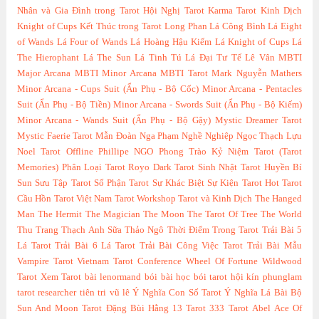
Nhân và Gia Đình trong Tarot
Hội Nghị Tarot
Karma Tarot
Kinh Dịch
Knight of Cups
Kết Thúc trong Tarot
Long Phan
Lá Công Bình
Lá Eight
of Wands
Lá Four of Wands
Lá Hoàng Hậu Kiếm
Lá Knight of Cups
Lá
The Hierophant
Lá The Sun
Lá Tinh Tú
Lá Đại Tư Tế
Lê Vân
MBTI
Major Arcana
MBTI Minor Arcana
MBTI Tarot
Mark Nguyễn
Mathers
Minor Arcana - Cups Suit (Ẩn Phụ - Bộ Cốc)
Minor Arcana - Pentacles
Suit (Ẩn Phụ - Bộ Tiền)
Minor Arcana - Swords Suit (Ẩn Phụ - Bộ Kiếm)
Minor Arcana - Wands Suit (Ẩn Phụ - Bộ Gậy)
Mystic Dreamer Tarot
Mystic Faerie Tarot
Mẫn Đoàn
Nga Phạm
Nghề Nghiệp
Ngọc Thạch Lựu
Noel Tarot
Offline
Phillipe NGO
Phong Trào Kỷ Niệm Tarot (Tarot
Memories)
Phân Loại Tarot
Royo Dark Tarot
Sinh Nhật Tarot Huyền Bí
Sun
Sưu Tập Tarot
Số Phận Tarot
Sự Khác Biệt
Sự Kiện Tarot Hot
Tarot
Cầu Hồn
Tarot Việt Nam
Tarot Workshop
Tarot và Kinh Dịch
The Hanged
Man
The Hermit
The Magician
The Moon
The Tarot Of Tree
The World
Thu Trang
Thạch Anh Sữa
Thảo Ngô
Thời Điểm Trong Tarot
Trải Bài 5
Lá Tarot
Trải Bài 6 Lá Tarot
Trải Bài Công Việc Tarot
Trải Bài Mẫu
Vampire Tarot
Vietnam Tarot Conference
Wheel Of Fortune
Wildwood
Tarot
Xem Tarot
bài lenormand
bói bài
học bói tarot
hội kín
phunglam
tarot researcher
tiên tri
vũ lê
Ý Nghĩa Con Số Tarot
Ý Nghĩa Lá Bài Bộ
Sun And Moon Tarot
Đặng Bùi Hằng
13 Tarot
333 Tarot
Abel
Ace Of