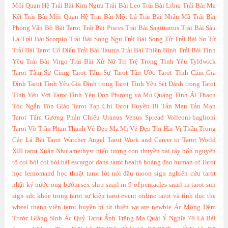
Mối Quan Hệ
Trải Bài Kim Ngưu
Trải Bài Leo
Trải Bài Libra
Trải Bài Ma
Kết
Trải Bài Mối Quan Hệ
Trải Bài Một Lá
Trải Bài Nhân Mã
Trải Bài
Phỏng Vấn Bộ Bài Tarot
Trải Bài Pisces
Trải Bài Sagittarius
Trải Bài Sáu
Lá
Trải Bài Scorpio
Trải Bài Song Ngư
Trải Bài Song Tử
Trải Bài Sư Tử
Trải Bài Tarot Cổ Điển
Trải Bài Taurus
Trải Bài Thiên Bình
Trải Bài Tình
Yêu
Trải Bài Virgo
Trải Bài Xử Nữ
Trị Trệ Trong Tình Yêu
Tyldwick
Tarot
Tâm Sự Cùng Tarot
Tâm Sự Tarot
Tân Ước Tarot
Tình Cảm Gia
Đình Tarot
Tình Yêu Gia Đình trong Tarot
Tình Yêu Sét Đánh trong Tarot
Tình Yêu Với Tarot
Tình Yêu Đơn Phương và Mù Quáng
Tình Ái Thạch
Tóc Ngắn
Tôn Giáo Tarot
Tạp Chí Tarot Huyền Bí
Tản Mạn
Tản Mạn
Tarot
Tấm Gương Phản Chiếu
Uranus
Venus Spread
Volleoni-baglioni
Tarot
Võ Trần Phan Thanh
Vẻ Đẹp Ma Mị
Vẻ Đẹp Thi Hài
Vị Thần Trong
Các Lá Bài Tarot
Watcher Angel Tarot
Work and Career in Tarot
World
XIII tarot
Xuân Như
amethyst
biểu tượng con thuyền
bài tây
bốn nguyên
tố
coi bói
coi bói bài
escargot dans tarot
health
hoàng đạo
human of Tarot
học lernomand
học thuật tarot
lời nói đầu
moon sign
nghiên cứu tarot
nhật ký
nước
ong bướm
sex
ship
snail in 9 of pentacles
snail in tarot
sun
sign
sức khỏe trong tarot
sự kiện
tarot event online
tarot và tình dục
the
wheel
thành viên tarot huyền bí
từ thiện
we are newbie
Ác Mộng Đêm
Trước Giáng Sinh
Ác Quỷ Tarot
Ánh Trăng Ma Quái
Ý Nghĩa 78 Lá Bài