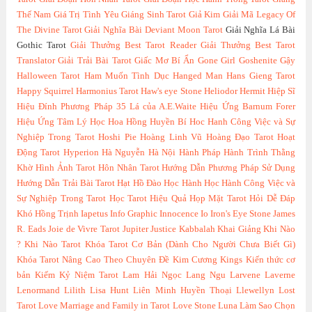
Thế Nam
Giá Trị Tình Yêu
Giáng Sinh Tarot
Giả Kim
Giải Mã Legacy Of
The Divine Tarot
Giải Nghĩa Bài Deviant Moon Tarot
Giải Nghĩa Lá Bài
Gothic Tarot
Giải Thưởng Best Tarot Reader
Giải Thưởng Best Tarot
Translator
Giải Trải Bài Tarot
Giấc Mơ Bí Ẩn
Gone Girl
Goshenite
Gậy
Halloween Tarot
Ham Muốn Tình Dục
Hanged Man
Hans Gieng Tarot
Happy Squirrel
Harmonius Tarot
Haw's eye Stone
Heliodor
Hermit
Hiệp Sĩ
Hiệu Đính Phương Pháp 35 Lá của A.E.Waite
Hiệu Ứng Barnum Forer
Hiệu Ứng Tâm Lý Học
Hoa Hồng Huyền Bí
Hoc Hanh Công Việc và Sự
Nghiệp Trong Tarot
Hoshi Pie
Hoàng Linh Vũ
Hoàng Đạo Tarot
Hoạt
Động Tarot
Hyperion
Hà Nguyễn
Hà Nội
Hành Pháp
Hành Trình Thằng
Khờ
Hình Ảnh Tarot
Hôn Nhân Tarot
Hướng Dẫn Phương Pháp Sử Dụng
Hướng Dẫn Trải Bài Tarot
Hạt Hồ Đào
Học Hành
Học Hành Công Việc và
Sự Nghiệp Trong Tarot
Học Tarot Hiệu Quả
Họp Mặt Tarot
Hỏi Dễ Đáp
Khó
Hồng Trịnh
Iapetus
Info Graphic
Innocence
Io
Iron's Eye Stone
James
R. Eads
Joie de Vivre Tarot
Jupiter
Justice
Kabbalah
Khai Giảng
Khi Nào
?
Khi Nào Tarot
Khóa Tarot Cơ Bản (Dành Cho Người Chưa Biết Gì)
Khóa Tarot Nâng Cao Theo Chuyên Đề
Kim Cương
Kings
Kiến thức cơ
bản
Kiếm
Kỷ Niệm Tarot
Lam Hải Ngọc
Lang Ngu
Larvene
Laverne
Lenormand
Lilith
Lisa Hunt
Liên Minh Huyền Thoại
Llewellyn
Lost
Tarot
Love Marriage and Family in Tarot
Love Stone
Luna
Làm Sao Chọn