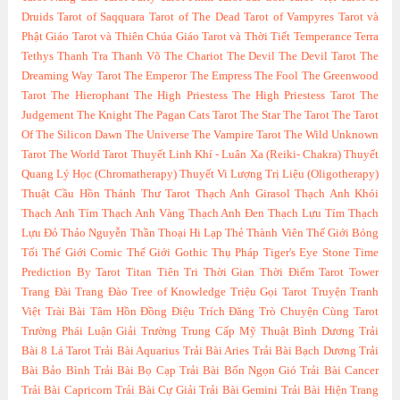
Druids
Tarot of Saqquara
Tarot of The Dead
Tarot of Vampyres
Tarot và
Phật Giáo
Tarot và Thiên Chúa Giáo
Tarot và Thời Tiết
Temperance
Terra
Tethys
Thanh Tra
Thanh Võ
The Chariot
The Devil
The Devil Tarot
The
Dreaming Way Tarot
The Emperor
The Empress
The Fool
The Greenwood
Tarot
The Hierophant
The High Priestess
The High Priestess Tarot
The
Judgement
The Knight
The Pagan Cats Tarot
The Star
The Tarot
The Tarot
Of The Silicon Dawn
The Universe
The Vampire Tarot
The Wild Unknown
Tarot
The World Tarot
Thuyết Linh Khí - Luân Xa (Reiki- Chakra)
Thuyết
Quang Lý Học (Chromatherapy)
Thuyết Vi Lượng Trị Liệu (Oligotherapy)
Thuật Cầu Hồn
Thánh Thư Tarot
Thạch Anh Girasol
Thạch Anh Khói
Thạch Anh Tím
Thạch Anh Vàng
Thạch Anh Đen
Thạch Lựu Tím
Thạch
Lựu Đỏ
Thảo Nguyễn
Thần Thoại Hi Lạp
Thẻ Thành Viên
Thế Giới Bóng
Tối
Thế Giới Comic
Thế Giới Gothic
Thụ Pháp
Tiger's Eye Stone
Time
Prediction By Tarot
Titan
Tiên Tri Thời Gian Thời Điểm Tarot
Tower
Trang Đài
Trang Đào
Tree of Knowledge
Triệu Gọi Tarot
Truyện Tranh
Việt
Trài Bài Tâm Hồn Đồng Điệu
Trích Đăng
Trò Chuyện Cùng Tarot
Trường Phái Luận Giải
Trường Trung Cấp Mỹ Thuật Bình Dương
Trải
Bài 8 Lá Tarot
Trải Bài Aquarius
Trải Bài Aries
Trải Bài Bạch Dương
Trải
Bài Bảo Bình
Trải Bài Bọ Cạp
Trải Bài Bốn Ngọn Gió
Trải Bài Cancer
Trải Bài Capricorn
Trải Bài Cự Giải
Trải Bài Gemini
Trải Bài Hiện Trang