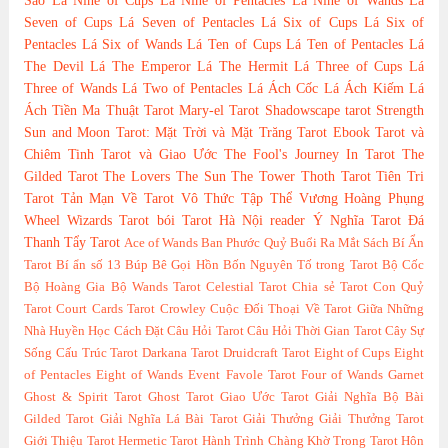
Sao
Lá Nine of Cups
Lá Nine of Pentacles
Lá Nine of Wands
Lá
Seven of Cups
Lá Seven of Pentacles
Lá Six of Cups
Lá Six of
Pentacles
Lá Six of Wands
Lá Ten of Cups
Lá Ten of Pentacles
Lá
The Devil
Lá The Emperor
Lá The Hermit
Lá Three of Cups
Lá
Three of Wands
Lá Two of Pentacles
Lá Ách Cốc
Lá Ách Kiếm
Lá
Ách Tiền
Ma Thuật Tarot
Mary-el Tarot
Shadowscape tarot
Strength
Sun and Moon Tarot: Mặt Trời và Mặt Trăng
Tarot Ebook
Tarot và
Chiêm Tinh
Tarot và Giao Ước
The Fool's Journey In Tarot
The
Gilded Tarot
The Lovers
The Sun
The Tower
Thoth Tarot
Tiên Tri
Tarot
Tản Mạn Về Tarot
Vô Thức Tập Thể
Vương Hoàng Phụng
Wheel
Wizards Tarot
bói Tarot Hà Nội
reader
Ý Nghĩa Tarot
Đá
Thanh Tẩy Tarot
Ace of Wands
Ban Phước Quỷ
Buổi Ra Mắt Sách
Bí Ẩn
Tarot
Bí ẩn số 13
Búp Bê Gọi Hồn
Bốn Nguyên Tố trong Tarot
Bộ Cốc
Bộ Hoàng Gia
Bộ Wands Tarot
Celestial Tarot
Chia sẻ Tarot
Con Quỷ
Tarot
Court Cards Tarot
Crowley
Cuộc Đối Thoại Về Tarot Giữa Những
Nhà Huyền Học
Cách Đặt Câu Hỏi Tarot
Câu Hỏi Thời Gian Tarot
Cây Sự
Sống
Cấu Trúc Tarot
Darkana Tarot
Druidcraft Tarot
Eight of Cups
Eight
of Pentacles
Eight of Wands
Event
Favole Tarot
Four of Wands
Garnet
Ghost & Spirit Tarot
Ghost Tarot
Giao Ước Tarot
Giải Nghĩa Bộ Bài
Gilded Tarot
Giải Nghĩa Lá Bài Tarot
Giải Thưởng
Giải Thưởng Tarot
Giới Thiệu Tarot
Hermetic Tarot
Hành Trình Chàng Khờ Trong Tarot
Hôn