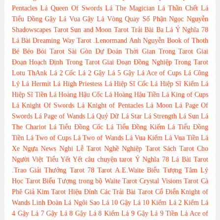
Pentacles
Lá Queen Of Swords
Lá The Magician
Lá Thần Chết
Lá
Tiểu Đồng Gậy
Lá Vua Gậy
Lá Vòng Quay Số Phận
Ngọc Nguyễn
Shadowscapes Tarot
Sun and Moon Tarot
Trải Bài Ba Lá
Ý Nghĩa 78
Lá Bài Dreaming Way Tarot
.Lenormand
Anh Nguyễn
Book of Thoth
Bé Béo
Bói Tarot Sài Gòn
Dự Đoán Thời Gian Trong Tarot
Giai
Đoạn Hoạch Định Trong Tarot
Giai Đoạn Đồng Nghiệp Trong Tarot
Lotu ThAnk
Lá 2 Cốc
Lá 2 Gậy
Lá 5 Gậy
Lá Ace of Cups
Lá Công
Lý
Lá Hermit
Lá High Priestess
Lá Hiệp Sĩ Cốc
Lá Hiệp Sĩ Kiếm
Lá
Hiệp Sĩ Tiền
Lá Hoàng Hậu Cốc
Lá Hoàng Hậu Tiền
Lá King of Cups
Lá Knight Of Swords
Lá Knight of Pentacles
Lá Moon
Lá Page Of
Swords
Lá Page of Wands
Lá Quỷ Dữ
Lá Star
Lá Strength
Lá Sun
Lá
The Chariot
Lá Tiểu Đồng Cốc
Lá Tiểu Đồng Kiếm
Lá Tiểu Đồng
Tiền
Lá Two of Cups
Lá Two of Wands
Lá Vua Kiếm
Lá Vua Tiền
Lá
Xe Ngựa
News
Nghi Lễ Tarot
Nghề Nghiệp Tarot
Sách Tarot Cho
Người Việt
Tiểu Yết Yết
câu chuyện tarot
Ý Nghĩa 78 Lá Bài Tarot
.Trao Giải Thưởng Tarot
78 Tarot
A.E.Waite
Biểu Tượng Tâm Lý
Học Tarot
Biểu Tượng trong bộ Waite Tarot
Crystal Visions Tarot
Cà
Phê
Giả Kim Tarot
Hiệu Đính Các Trải Bài Tarot Cổ Điển
Knight of
Wands
Linh Đoàn
Lá Ngôi Sao
Lá 10 Gậy
Lá 10 Kiếm
Lá 2 Kiếm
Lá
4 Gậy
Lá 7 Gậy
Lá 8 Gậy
Lá 8 Kiếm
Lá 9 Gậy
Lá 9 Tiền
Lá Ace of