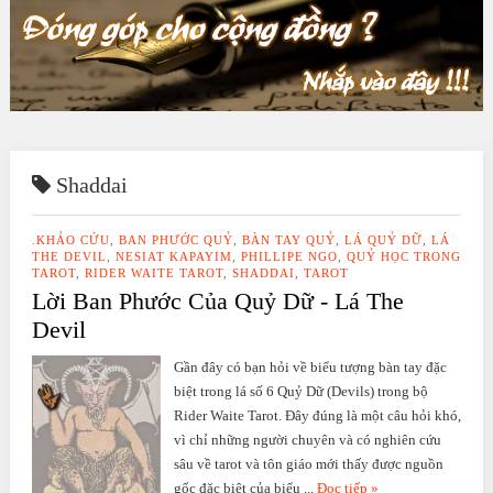
Shaddai
.KHẢO CỨU
,
BAN PHƯỚC QUỶ
,
BÀN TAY QUỶ
,
LÁ QUỶ DỮ
,
LÁ
THE DEVIL
,
NESIAT KAPAYIM
,
PHILLIPE NGO
,
QUỶ HỌC TRONG
TAROT
,
RIDER WAITE TAROT
,
SHADDAI
,
TAROT
Lời Ban Phước Của Quỷ Dữ - Lá The
Devil
Gần đây có bạn hỏi về biểu tượng bàn tay đặc
biệt trong lá số 6 Quỷ Dữ (Devils) trong bộ
Rider Waite Tarot. Đây đúng là một câu hỏi khó,
vì chỉ những người chuyên và có nghiên cứu
sâu về tarot và tôn giáo mới thấy được nguồn
gốc đặc biệt của biểu ...
Đọc tiếp »