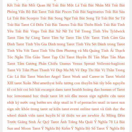
Kết
Trải Bài Mối Quan Hệ
Trải Bài Một Lá
Trải Bài Nhân Mã
Trải Bài
Phỏng Vấn Bộ Bài Tarot
Trải Bài Pisces
Trải Bài Sagittarius
Trải Bài Sáu
Lá
Trải Bài Scorpio
Trải Bài Song Ngư
Trải Bài Song Tử
Trải Bài Sư Tử
Trải Bài Tarot Cổ Điển
Trải Bài Taurus
Trải Bài Thiên Bình
Trải Bài Tình
Yêu
Trải Bài Virgo
Trải Bài Xử Nữ
Trị Trệ Trong Tình Yêu
Tyldwick
Tarot
Tâm Sự Cùng Tarot
Tâm Sự Tarot
Tân Ước Tarot
Tình Cảm Gia
Đình Tarot
Tình Yêu Gia Đình trong Tarot
Tình Yêu Sét Đánh trong Tarot
Tình Yêu Với Tarot
Tình Yêu Đơn Phương và Mù Quáng
Tình Ái Thạch
Tóc Ngắn
Tôn Giáo Tarot
Tạp Chí Tarot Huyền Bí
Tản Mạn
Tản Mạn
Tarot
Tấm Gương Phản Chiếu
Uranus
Venus Spread
Volleoni-baglioni
Tarot
Võ Trần Phan Thanh
Vẻ Đẹp Ma Mị
Vẻ Đẹp Thi Hài
Vị Thần Trong
Các Lá Bài Tarot
Watcher Angel Tarot
Work and Career in Tarot
World
XIII tarot
Xuân Như
amethyst
biểu tượng con thuyền
bài tây
bốn nguyên
tố
coi bói
coi bói bài
escargot dans tarot
health
hoàng đạo
human of Tarot
học lernomand
học thuật tarot
lời nói đầu
moon sign
nghiên cứu tarot
nhật ký
nước
ong bướm
sex
ship
snail in 9 of pentacles
snail in tarot
sun
sign
sức khỏe trong tarot
sự kiện
tarot event online
tarot và tình dục
the
wheel
thành viên tarot huyền bí
từ thiện
we are newbie
Ác Mộng Đêm
Trước Giáng Sinh
Ác Quỷ Tarot
Ánh Trăng Ma Quái
Ý Nghĩa 78 Lá Bài
Sun and Moon Tarot
Ý Nghĩa Bộ Kiếm
Ý Nghĩa Bộ Số Tarot
Ý Nghĩa Bộ