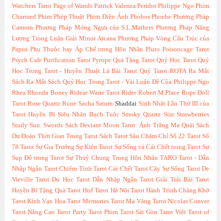
Watchers Tarot
Page of Wands
Patrick Valenza
Peridot
Philippe Ngo
Phim
Charmed
Phim Phép Thuật
Phim Điện Ảnh
Phobos
Phoebe
Phương Pháp
Camoin
Phương Pháp Móng Ngựa của S.L.Mathers
Phương Pháp Năng
Lượng Trong Luận Giải Minor Arcana
Phương Pháp Vòng Cấu Trúc của
Papus
Phụ Thuộc hay Áp Chế trong Hôn Nhân
Pluto
Poisoncage Tarot
Psych Cafe
Purification Tarot
Pyrope
Quà Tặng Tarot
Quỷ Học Tarot
Quỷ
Học Trong Tarot - Huyền Thuật Lá Bài Tarot
Quỷ Tarot
ROTA
Ra Mắt
Sách
Ra Mắt Sách Quỷ Học Trong Tarot - Vài Luận Đề Của Philippe Ngo
Rhea
Rhonda Boney
Ridear Waite Tarot
Rider
Robert M.Place
Rope Doll
Tarot
Rose Quartz
Rune
Sacha
Saturn
Shaddai
Sinh Nhật Lần Thứ III của
Tarot Huyền Bí
Siêu Nhân Bạch Tuộc
Smoky Quartz
Star
Strawberries
Study
Sun.
Swords
Sách Deviant Moon Tarot: Ánh Trăng Ma Quái
Sách
Dự Đoán Thời Gian Trong Tarot
Sách Tarot
Sâu Chăm Chỉ
Số 22 Tarot
Số
78 Tarot
Sự Gia Trưởng
Sự Kiện Tarot
Sự Sống và Cái Chết trong Tarot
Sự
Sụp Đổ trong Tarot
Sự Thuỷ Chung Trong Hôn Nhân
TARO
Tarot - Dẫn
Nhập Ngắn
Tarot Chiêm Tinh
Tarot Cái Chết
Tarot Cây Sự Sống
Tarot De
Vieville
Tarot Du Học
Tarot Dẫn Nhập Ngắn
Tarot Giải Trải Bài
Tarot
Huyền Bí Tặng Quà
Tarot Huế
Tarot Hà Nội
Tarot Hành Trình Chàng Khờ
Tarot Kính Vạn Hoa
Tarot Memories
Tarot Mạ Vàng
Tarot Nicolas Conver
Tarot Nâng Cao
Tarot Party
Tarot Phim
Tarot Sài Gòn
Tarot Việt
Tarot of