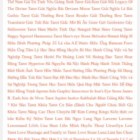
Thế Nam
Giá Trị Tình Yêu
Giáng Sinh Tarot
Giả Kim
Giải Mã Legacy Of
The Divine Tarot
Giải Nghĩa Bài Deviant Moon Tarot
Giải Nghĩa Lá Bài
Gothic Tarot
Giải Thưởng Best Tarot Reader
Giải Thưởng Best Tarot
Translator
Giải Trải Bài Tarot
Giấc Mơ Bí Ẩn
Gone Girl
Goshenite
Gậy
Halloween Tarot
Ham Muốn Tình Dục
Hanged Man
Hans Gieng Tarot
Happy Squirrel
Harmonius Tarot
Haw's eye Stone
Heliodor
Hermit
Hiệp Sĩ
Hiệu Đính Phương Pháp 35 Lá của A.E.Waite
Hiệu Ứng Barnum Forer
Hiệu Ứng Tâm Lý Học
Hoa Hồng Huyền Bí
Hoc Hanh Công Việc và Sự
Nghiệp Trong Tarot
Hoshi Pie
Hoàng Linh Vũ
Hoàng Đạo Tarot
Hoạt
Động Tarot
Hyperion
Hà Nguyễn
Hà Nội
Hành Pháp
Hành Trình Thằng
Khờ
Hình Ảnh Tarot
Hôn Nhân Tarot
Hướng Dẫn Phương Pháp Sử Dụng
Hướng Dẫn Trải Bài Tarot
Hạt Hồ Đào
Học Hành
Học Hành Công Việc và
Sự Nghiệp Trong Tarot
Học Tarot Hiệu Quả
Họp Mặt Tarot
Hỏi Dễ Đáp
Khó
Hồng Trịnh
Iapetus
Info Graphic
Innocence
Io
Iron's Eye Stone
James
R. Eads
Joie de Vivre Tarot
Jupiter
Justice
Kabbalah
Khai Giảng
Khi Nào
?
Khi Nào Tarot
Khóa Tarot Cơ Bản (Dành Cho Người Chưa Biết Gì)
Khóa Tarot Nâng Cao Theo Chuyên Đề
Kim Cương
Kings
Kiến thức cơ
bản
Kiếm
Kỷ Niệm Tarot
Lam Hải Ngọc
Lang Ngu
Larvene
Laverne
Lenormand
Lilith
Lisa Hunt
Liên Minh Huyền Thoại
Llewellyn
Lost
Tarot
Love Marriage and Family in Tarot
Love Stone
Luna
Làm Sao Chọn
Được Bộ Bài Tarot Phù Hợp
Lá 10 of Pentalces
Lá 10 of Swords
Lá 2 of