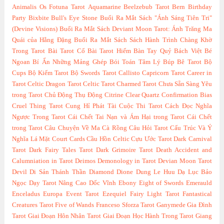
Animalis Os Fotuna Tarot
Aquamarine
Beelzebub Tarot
Bern
Birthday
Party
Bixbite
Bull's Eye Stone
Buổi Ra Mắt Sách "Ánh Sáng Tiên Tri"
(Devine Visions)
Buổi Ra Mắt Sách Deviant Moon Tarot: Ánh Trăng Ma
Quái của Hằng Đặng
Buổi Ra Mắt Sách Sách Hành Trình Chàng Khờ
Trong Tarot
Bài Tarot Cổ
Bài Tarot Hiếm
Bàn Tay Quỷ
Bách Việt
Bé
Ngoan
Bí Ẩn Những Mảng Ghép
Bói Toán Tâm Lý
Búp Bê Tarot
Bộ
Cups
Bộ Kiếm Tarot
Bộ Swords Tarot
Callisto
Capricorn Tarot
Career in
Tarot
Celtic Dragon Tarot
Celtic Tarot
Charmed Tarot
Chưa Sẵn Sàng Yêu
trong Tarot
Chủ Động Thụ Động
Citrine
Clear Quartz
Confirmation Bias
Cruel Thing Tarot
Cung Hỉ Phát Tài
Cuộc Thi Tarot
Cách Đọc Nghĩa
Ngược Trong Tarot
Cái Chết Tai Nạn và Ám Hại trong Tarot
Cái Chết
trong Tarot
Câu Chuyện Về Ma Cà Rồng
Câu Hỏi Tarot
Cấu Trúc Và Ý
Nghĩa Lá Mặt Court Cards
Cầu Hồn Celtic
Cựu Ước Tarot
Dark Carnival
Tarot
Dark Fairy Tales Tarot
Dark Grimoire Tarot
Death Accident and
Calumniation in Tarot
Deimos
Demonology in Tarot
Devian Moon Tarot
Devil
Di Sản Thánh Thần
Diamond
Dione
Dung Le Huu
Dạ Lục Bảo
Ngọc
Dạy Tarot Nâng Cao
Dốc Vĩnh
Ebony
Eight of Swords
Emerauld
Enceladus
Europa
Event Tarot
Ezequiel
Fairy Light Tarot
Fantastical
Creatures Tarot
Five of Wands
Franceso Sforza Tarot
Ganymede
Gia Đình
Tarot
Giai Đoạn Hôn Nhân Tarot
Giai Đoạn Học Hành Trong Tarot
Giang