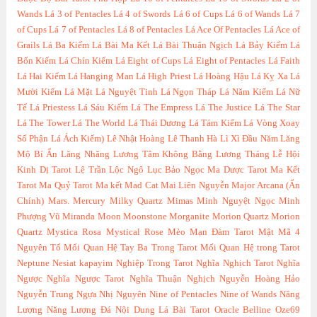
Wands
Lá 3 of Pentacles
Lá 4 of Swords
Lá 6 of Cups
Lá 6 of Wands
Lá 7
of Cups
Lá 7 of Pentacles
Lá 8 of Pentacles
Lá Ace Of Pentacles
Lá Ace of
Grails
Lá Ba Kiếm
Lá Bài Ma Kết
Lá Bài Thuận Ngịch
Lá Bảy Kiếm
Lá
Bốn Kiếm
Lá Chín Kiếm
Lá Eight of Cups
Lá Eight of Pentacles
Lá Faith
Lá Hai Kiếm
Lá Hanging Man
Lá High Priest
Lá Hoàng Hậu
Lá Kỵ Xa
Lá
Mười Kiếm
Lá Mặt
Lá Nguyệt Tinh
Lá Ngọn Tháp
Lá Năm Kiếm
Lá Nữ
Tế
Lá Priestess
Lá Sáu Kiếm
Lá The Empress
Lá The Justice
Lá The Star
Lá The Tower
Lá The World
Lá Thái Dương
Lá Tám Kiếm
Lá Vòng Xoay
Số Phận
Lá Ách Kiếm)
Lê Nhật Hoàng
Lê Thanh Hà
Lì Xì Đầu Năm
Lăng
Mộ Bí Ẩn
Lăng Nhăng
Lương Tâm Không Bằng Lương Tháng
Lễ Hội
Kinh Dị Tarot
Lệ Trần
Lộc Ngô
Lục Bảo Ngọc
Ma Dược Tarot
Ma Kết
Tarot
Ma Quỷ Tarot
Ma kết
Mad Cat
Mai Liên Nguyễn
Major Arcana (Ẩn
Chính)
Mars.
Mercury
Milky Quartz
Mimas
Minh Nguyệt Ngọc
Minh
Phượng Vũ
Miranda
Moon
Moonstone
Morganite
Morion Quartz
Morion
Quartz
Mystica Rosa
Mystical Rose
Mèo
Mạn Đàm Tarot
Mật Mã 4
Nguyên Tố
Mối Quan Hệ Tay Ba Trong Tarot
Mối Quan Hệ trong Tarot
Neptune
Nesiat kapayim
Nghiệp Trong Tarot
Nghĩa Nghịch Tarot
Nghĩa
Ngược
Nghĩa Ngược Tarot
Nghĩa Thuận Nghịch
Nguyễn Hoàng Hảo
Nguyễn Trung
Ngựa
Nhị Nguyên
Nine of Pentacles
Nine of Wands
Năng
Lượng
Năng Lượng Đá
Nội Dung Lá Bài Tarot
Oracle Belline
Oze69