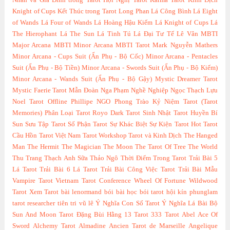
Nhân và Gia Đình trong Tarot
Hội Nghị Tarot
Karma Tarot
Kinh Dịch
Knight of Cups
Kết Thúc trong Tarot
Long Phan
Lá Công Bình
Lá Eight
of Wands
Lá Four of Wands
Lá Hoàng Hậu Kiếm
Lá Knight of Cups
Lá
The Hierophant
Lá The Sun
Lá Tinh Tú
Lá Đại Tư Tế
Lê Vân
MBTI
Major Arcana
MBTI Minor Arcana
MBTI Tarot
Mark Nguyễn
Mathers
Minor Arcana - Cups Suit (Ẩn Phụ - Bộ Cốc)
Minor Arcana - Pentacles
Suit (Ẩn Phụ - Bộ Tiền)
Minor Arcana - Swords Suit (Ẩn Phụ - Bộ Kiếm)
Minor Arcana - Wands Suit (Ẩn Phụ - Bộ Gậy)
Mystic Dreamer Tarot
Mystic Faerie Tarot
Mẫn Đoàn
Nga Phạm
Nghề Nghiệp
Ngọc Thạch Lựu
Noel Tarot
Offline
Phillipe NGO
Phong Trào Kỷ Niệm Tarot (Tarot
Memories)
Phân Loại Tarot
Royo Dark Tarot
Sinh Nhật Tarot Huyền Bí
Sun
Sưu Tập Tarot
Số Phận Tarot
Sự Khác Biệt
Sự Kiện Tarot Hot
Tarot
Cầu Hồn
Tarot Việt Nam
Tarot Workshop
Tarot và Kinh Dịch
The Hanged
Man
The Hermit
The Magician
The Moon
The Tarot Of Tree
The World
Thu Trang
Thạch Anh Sữa
Thảo Ngô
Thời Điểm Trong Tarot
Trải Bài 5
Lá Tarot
Trải Bài 6 Lá Tarot
Trải Bài Công Việc Tarot
Trải Bài Mẫu
Vampire Tarot
Vietnam Tarot Conference
Wheel Of Fortune
Wildwood
Tarot
Xem Tarot
bài lenormand
bói bài
học bói tarot
hội kín
phunglam
tarot researcher
tiên tri
vũ lê
Ý Nghĩa Con Số Tarot
Ý Nghĩa Lá Bài Bộ
Sun And Moon Tarot
Đặng Bùi Hằng
13 Tarot
333 Tarot
Abel
Ace Of
Sword
Alchemy Tarot
Almadine
Ancien Tarot de Marseille
Angelique