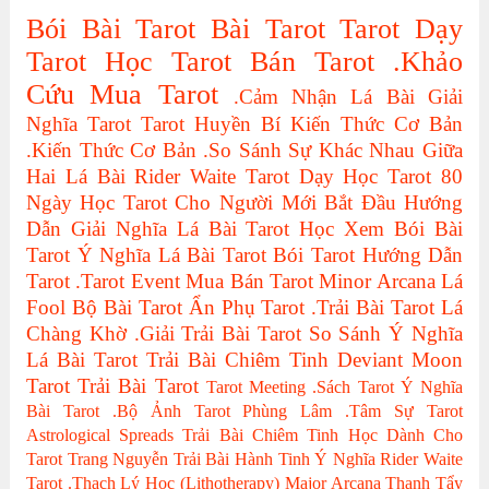
Bói Bài Tarot
Bài Tarot
Tarot
Dạy
Tarot
Học Tarot
Bán Tarot
.Khảo
Cứu
Mua Tarot
.Cảm Nhận Lá Bài
Giải
Nghĩa Tarot
Tarot Huyền Bí
Kiến Thức Cơ Bản
.Kiến Thức Cơ Bản
.So Sánh Sự Khác Nhau Giữa
Hai Lá Bài
Rider Waite Tarot
Dạy Học Tarot
80
Ngày Học Tarot Cho Người Mới Bắt Đầu
Hướng
Dẫn Giải Nghĩa Lá Bài Tarot
Học Xem Bói Bài
Tarot
Ý Nghĩa Lá Bài Tarot
Bói Tarot
Hướng Dẫn
Tarot
.Tarot Event
Mua Bán Tarot
Minor Arcana
Lá
Fool
Bộ Bài Tarot
Ẩn Phụ Tarot
.Trải Bài Tarot
Lá
Chàng Khờ
.Giải Trải Bài Tarot
So Sánh Ý Nghĩa
Lá Bài Tarot
Trải Bài Chiêm Tinh
Deviant Moon
Tarot
Trải Bài Tarot
Tarot Meeting
.Sách Tarot
Ý Nghĩa
Bài Tarot
.Bộ Ảnh Tarot
Phùng Lâm
.Tâm Sự Tarot
Astrological Spreads
Trải Bài Chiêm Tinh Học Dành Cho
Tarot
Trang Nguyễn
Trải Bài Hành Tinh
Ý Nghĩa Rider Waite
Tarot
.Thạch Lý Học (Lithotherapy)
Major Arcana
Thanh Tẩy