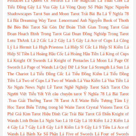
Pentacles
Lá Queen Of Swords
Lá The Magician
Lá Thần Chết
Lá
Tiểu Đồng Gậy
Lá Vua Gậy
Lá Vòng Quay Số Phận
Ngọc Nguyễn
Shadowscapes Tarot
Sun and Moon Tarot
Trải Bài Ba Lá
Ý Nghĩa 78
Lá Bài Dreaming Way Tarot
.Lenormand
Anh Nguyễn
Book of Thoth
Bé Béo
Bói Tarot Sài Gòn
Dự Đoán Thời Gian Trong Tarot
Giai
Đoạn Hoạch Định Trong Tarot
Giai Đoạn Đồng Nghiệp Trong Tarot
Lotu ThAnk
Lá 2 Cốc
Lá 2 Gậy
Lá 5 Gậy
Lá Ace of Cups
Lá Công
Lý
Lá Hermit
Lá High Priestess
Lá Hiệp Sĩ Cốc
Lá Hiệp Sĩ Kiếm
Lá
Hiệp Sĩ Tiền
Lá Hoàng Hậu Cốc
Lá Hoàng Hậu Tiền
Lá King of Cups
Lá Knight Of Swords
Lá Knight of Pentacles
Lá Moon
Lá Page Of
Swords
Lá Page of Wands
Lá Quỷ Dữ
Lá Star
Lá Strength
Lá Sun
Lá
The Chariot
Lá Tiểu Đồng Cốc
Lá Tiểu Đồng Kiếm
Lá Tiểu Đồng
Tiền
Lá Two of Cups
Lá Two of Wands
Lá Vua Kiếm
Lá Vua Tiền
Lá
Xe Ngựa
News
Nghi Lễ Tarot
Nghề Nghiệp Tarot
Sách Tarot Cho
Người Việt
Tiểu Yết Yết
câu chuyện tarot
Ý Nghĩa 78 Lá Bài Tarot
.Trao Giải Thưởng Tarot
78 Tarot
A.E.Waite
Biểu Tượng Tâm Lý
Học Tarot
Biểu Tượng trong bộ Waite Tarot
Crystal Visions Tarot
Cà
Phê
Giả Kim Tarot
Hiệu Đính Các Trải Bài Tarot Cổ Điển
Knight of
Wands
Linh Đoàn
Lá Ngôi Sao
Lá 10 Gậy
Lá 10 Kiếm
Lá 2 Kiếm
Lá
4 Gậy
Lá 7 Gậy
Lá 8 Gậy
Lá 8 Kiếm
Lá 9 Gậy
Lá 9 Tiền
Lá Ace of
Wands
Lá Bánh Xe Số Phận
Lá Five of Swords
Lá Four of Swords