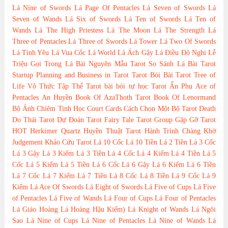
Lá Nine of Swords
Lá Page Of Pentacles
Lá Seven of Swords
Lá
Seven of Wands
Lá Six of Swords
Lá Ten of Swords
Lá Ten of
Wands
Lá The High Priestess
Lá The Moon
Lá The Strength
Lá
Three of Pentacles
Lá Three of Swords
Lá Tower
Lá Two Of Swords
Lá Tình Yêu
Lá Vua Cốc
Lá World
Lá Ách Gậy
Lá Điều Độ
Nghi Lễ
Triệu Gọi Trong Lá Bài
Nguyên Mẫu Tarot
So Sánh Lá Bài Tarot
Startup Planning and Business in Tarot
Tarot Bói Bài Tarot
Tree of
Life
Vô Thức Tập Thể Tarot
bài bói
tự học Tarot
Ẩn Phụ
Ace of
Pentacles
An Huyền
Book Of AzaThoth Tarot
Book Of Lenormand
Bộ Ảnh
Chiêm Tinh Học
Court Cards
Cách Chọn Một Bộ Tarot
Death
Do Thái Tarot
Dự Đoán Tarot
Fairy Tale Tarot
Group
Gặp Gỡ Tarot
HOT
Herkimer Quartz
Huyền Thuật Tarot
Hành Trình Chàng Khờ
Judgement
Khảo Cứu Tarot
Lá 10 Cốc
Lá 10 Tiền
Lá 2 Tiền
Lá 3 Cốc
Lá 3 Gậy
Lá 3 Kiếm
Lá 3 Tiền
Lá 4 Cốc
Lá 4 Kiếm
Lá 4 Tiền
Lá 5
Cốc
Lá 5 Kiếm
Lá 5 Tiền
Lá 6 Cốc
Lá 6 Gậy
Lá 6 Kiếm
Lá 6 Tiền
Lá 7 Cốc
Lá 7 Kiếm
Lá 7 Tiền
Lá 8 Cốc
Lá 8 Tiền
Lá 9 Cốc
Lá 9
Kiếm
Lá Ace Of Swords
Lá Eight of Swords
Lá Five of Cups
Lá Five
of Pentacles
Lá Five of Wands
Lá Four of Cups
Lá Four of Pentacles
Lá Giáo Hoàng
Lá Hoàng Hậu Kiếm)
Lá Knight of Wands
Lá Ngôi
Sao
Lá Nine of Cups
Lá Nine of Pentacles
Lá Nine of Wands
Lá