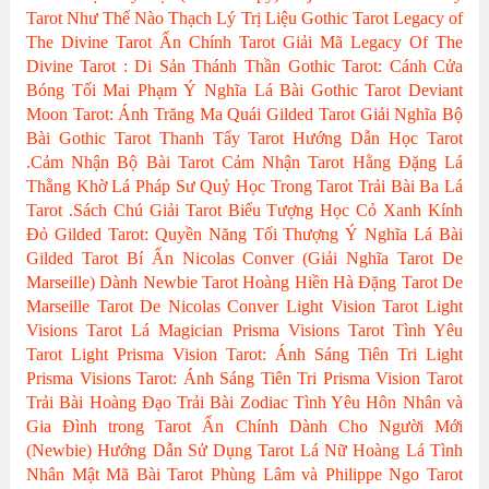
Tarot Như Thế Nào
Thạch Lý Trị Liệu
Gothic Tarot
Legacy of
The Divine Tarot
Ẩn Chính Tarot
Giải Mã Legacy Of The
Divine Tarot : Di Sản Thánh Thần
Gothic Tarot: Cánh Cửa
Bóng Tối
Mai Phạm
Ý Nghĩa Lá Bài Gothic Tarot
Deviant
Moon Tarot: Ánh Trăng Ma Quái
Gilded Tarot
Giải Nghĩa Bộ
Bài Gothic Tarot
Thanh Tẩy Tarot
Hướng Dẫn Học Tarot
.Cảm Nhận Bộ Bài Tarot
Cảm Nhận Tarot
Hằng Đặng
Lá
Thằng Khờ
Lá Pháp Sư
Quỷ Học Trong Tarot
Trải Bài Ba Lá
Tarot
.Sách Chú Giải Tarot
Biểu Tượng Học
Cỏ Xanh Kính
Đỏ
Gilded Tarot: Quyền Năng Tối Thượng
Ý Nghĩa Lá Bài
Gilded Tarot
Bí Ẩn Nicolas Conver (Giải Nghĩa Tarot De
Marseille)
Dành Newbie Tarot
Hoàng Hiền
Hà Đặng
Tarot De
Marseille
Tarot De Nicolas Conver
Light Vision Tarot
Light
Visions Tarot
Lá Magician
Prisma Visions Tarot
Tình Yêu
Tarot
Light Prisma Vision Tarot: Ánh Sáng Tiên Tri
Light
Prisma Visions Tarot: Ánh Sáng Tiên Tri
Prisma Vision Tarot
Trải Bài Hoàng Đạo
Trải Bài Zodiac
Tình Yêu Hôn Nhân và
Gia Đình trong Tarot
Ẩn Chính
Dành Cho Người Mới
(Newbie)
Hướng Dẫn Sử Dụng Tarot
Lá Nữ Hoàng
Lá Tình
Nhân
Mật Mã Bài Tarot
Phùng Lâm và Philippe Ngo
Tarot