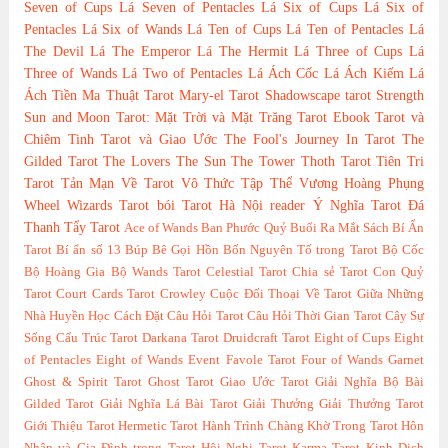
Seven of Cups
Lá Seven of Pentacles
Lá Six of Cups
Lá Six of
Pentacles
Lá Six of Wands
Lá Ten of Cups
Lá Ten of Pentacles
Lá
The Devil
Lá The Emperor
Lá The Hermit
Lá Three of Cups
Lá
Three of Wands
Lá Two of Pentacles
Lá Ách Cốc
Lá Ách Kiếm
Lá
Ách Tiền
Ma Thuật Tarot
Mary-el Tarot
Shadowscape tarot
Strength
Sun and Moon Tarot: Mặt Trời và Mặt Trăng
Tarot Ebook
Tarot và
Chiêm Tinh
Tarot và Giao Ước
The Fool's Journey In Tarot
The
Gilded Tarot
The Lovers
The Sun
The Tower
Thoth Tarot
Tiên Tri
Tarot
Tản Mạn Về Tarot
Vô Thức Tập Thể
Vương Hoàng Phụng
Wheel
Wizards Tarot
bói Tarot Hà Nội
reader
Ý Nghĩa Tarot
Đá
Thanh Tẩy Tarot
Ace of Wands
Ban Phước Quỷ
Buổi Ra Mắt Sách
Bí Ẩn
Tarot
Bí ẩn số 13
Búp Bê Gọi Hồn
Bốn Nguyên Tố trong Tarot
Bộ Cốc
Bộ Hoàng Gia
Bộ Wands Tarot
Celestial Tarot
Chia sẻ Tarot
Con Quỷ
Tarot
Court Cards Tarot
Crowley
Cuộc Đối Thoại Về Tarot Giữa Những
Nhà Huyền Học
Cách Đặt Câu Hỏi Tarot
Câu Hỏi Thời Gian Tarot
Cây Sự
Sống
Cấu Trúc Tarot
Darkana Tarot
Druidcraft Tarot
Eight of Cups
Eight
of Pentacles
Eight of Wands
Event
Favole Tarot
Four of Wands
Garnet
Ghost & Spirit Tarot
Ghost Tarot
Giao Ước Tarot
Giải Nghĩa Bộ Bài
Gilded Tarot
Giải Nghĩa Lá Bài Tarot
Giải Thưởng
Giải Thưởng Tarot
Giới Thiệu Tarot
Hermetic Tarot
Hành Trình Chàng Khờ Trong Tarot
Hôn