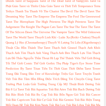
Druids
Tarot of Saqquara
Tarot of The Dead
Tarot of Vampyres
Tarot và
Phật Giáo
Tarot và Thiên Chúa Giáo
Tarot và Thời Tiết
Temperance
Terra
Tethys
Thanh Tra
Thanh Võ
The Chariot
The Devil
The Devil Tarot
The
Dreaming Way Tarot
The Emperor
The Empress
The Fool
The Greenwood
Tarot
The Hierophant
The High Priestess
The High Priestess Tarot
The
Judgement
The Knight
The Pagan Cats Tarot
The Star
The Tarot
The Tarot
Of The Silicon Dawn
The Universe
The Vampire Tarot
The Wild Unknown
Tarot
The World Tarot
Thuyết Linh Khí - Luân Xa (Reiki- Chakra)
Thuyết
Quang Lý Học (Chromatherapy)
Thuyết Vi Lượng Trị Liệu (Oligotherapy)
Thuật Cầu Hồn
Thánh Thư Tarot
Thạch Anh Girasol
Thạch Anh Khói
Thạch Anh Tím
Thạch Anh Vàng
Thạch Anh Đen
Thạch Lựu Tím
Thạch
Lựu Đỏ
Thảo Nguyễn
Thần Thoại Hi Lạp
Thẻ Thành Viên
Thế Giới Bóng
Tối
Thế Giới Comic
Thế Giới Gothic
Thụ Pháp
Tiger's Eye Stone
Time
Prediction By Tarot
Titan
Tiên Tri Thời Gian Thời Điểm Tarot
Tower
Trang Đài
Trang Đào
Tree of Knowledge
Triệu Gọi Tarot
Truyện Tranh
Việt
Trài Bài Tâm Hồn Đồng Điệu
Trích Đăng
Trò Chuyện Cùng Tarot
Trường Phái Luận Giải
Trường Trung Cấp Mỹ Thuật Bình Dương
Trải
Bài 8 Lá Tarot
Trải Bài Aquarius
Trải Bài Aries
Trải Bài Bạch Dương
Trải
Bài Bảo Bình
Trải Bài Bọ Cạp
Trải Bài Bốn Ngọn Gió
Trải Bài Cancer
Trải Bài Capricorn
Trải Bài Cự Giải
Trải Bài Gemini
Trải Bài Hiện Trang
Mối Quan Hệ
Trải Bài Kim Ngưu
Trải Bài Leo
Trải Bài Libra
Trải Bài Ma