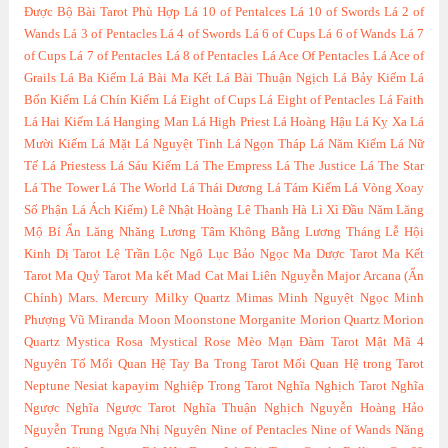
Được Bộ Bài Tarot Phù Hợp
Lá 10 of Pentalces
Lá 10 of Swords
Lá 2 of
Wands
Lá 3 of Pentacles
Lá 4 of Swords
Lá 6 of Cups
Lá 6 of Wands
Lá 7
of Cups
Lá 7 of Pentacles
Lá 8 of Pentacles
Lá Ace Of Pentacles
Lá Ace of
Grails
Lá Ba Kiếm
Lá Bài Ma Kết
Lá Bài Thuận Ngịch
Lá Bảy Kiếm
Lá
Bốn Kiếm
Lá Chín Kiếm
Lá Eight of Cups
Lá Eight of Pentacles
Lá Faith
Lá Hai Kiếm
Lá Hanging Man
Lá High Priest
Lá Hoàng Hậu
Lá Kỵ Xa
Lá
Mười Kiếm
Lá Mặt
Lá Nguyệt Tinh
Lá Ngọn Tháp
Lá Năm Kiếm
Lá Nữ
Tế
Lá Priestess
Lá Sáu Kiếm
Lá The Empress
Lá The Justice
Lá The Star
Lá The Tower
Lá The World
Lá Thái Dương
Lá Tám Kiếm
Lá Vòng Xoay
Số Phận
Lá Ách Kiếm)
Lê Nhật Hoàng
Lê Thanh Hà
Lì Xì Đầu Năm
Lăng
Mộ Bí Ẩn
Lăng Nhăng
Lương Tâm Không Bằng Lương Tháng
Lễ Hội
Kinh Dị Tarot
Lệ Trần
Lộc Ngô
Lục Bảo Ngọc
Ma Dược Tarot
Ma Kết
Tarot
Ma Quỷ Tarot
Ma kết
Mad Cat
Mai Liên Nguyễn
Major Arcana (Ẩn
Chính)
Mars.
Mercury
Milky Quartz
Mimas
Minh Nguyệt Ngọc
Minh
Phượng Vũ
Miranda
Moon
Moonstone
Morganite
Morion Quartz
Morion
Quartz
Mystica Rosa
Mystical Rose
Mèo
Mạn Đàm Tarot
Mật Mã 4
Nguyên Tố
Mối Quan Hệ Tay Ba Trong Tarot
Mối Quan Hệ trong Tarot
Neptune
Nesiat kapayim
Nghiệp Trong Tarot
Nghĩa Nghịch Tarot
Nghĩa
Ngược
Nghĩa Ngược Tarot
Nghĩa Thuận Nghịch
Nguyễn Hoàng Hảo
Nguyễn Trung
Ngựa
Nhị Nguyên
Nine of Pentacles
Nine of Wands
Năng