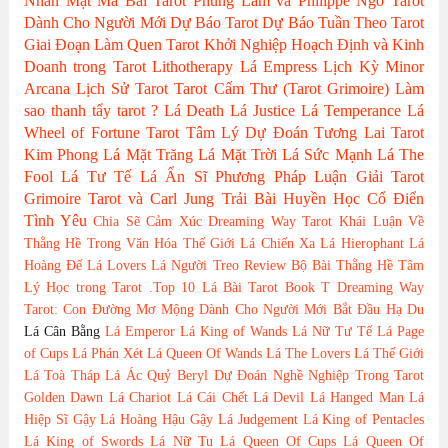
Nhân
Mật Mã Bài Tarot
Phùng Lâm và Philippe Ngo
Tarot
Dành Cho Người Mới
Dự Báo Tarot
Dự Báo Tuần Theo Tarot
Giai Đoạn Làm Quen Tarot
Khởi Nghiệp Hoạch Định và Kinh
Doanh trong Tarot
Lithotherapy
Lá Empress
Lịch Kỳ Minor
Arcana
Lịch Sử Tarot
Tarot Cấm Thư (Tarot Grimoire)
Làm
sao thanh tẩy tarot ?
Lá Death
Lá Justice
Lá Temperance
Lá
Wheel of Fortune
Tarot Tâm Lý
Dự Đoán Tương Lai Tarot
Kim Phong
Lá Mặt Trăng
Lá Mặt Trời
Lá Sức Mạnh
Lá The
Fool
Lá Tư Tế
Lá Ẩn Sĩ
Phương Pháp Luận Giải
Tarot
Grimoire
Tarot và Carl Jung
Trải Bài Huyền Học Cổ Điển
Tình Yêu
Chia Sẽ Cảm Xúc
Dreaming Way Tarot
Khái Luận Về
Thằng Hề Trong Văn Hóa Thế Giới
Lá Chiến Xa
Lá Hierophant
Lá
Hoàng Đế
Lá Lovers
Lá Người Treo
Review Bộ Bài
Thằng Hề
Tâm
Lý Học trong Tarot
.Top 10 Lá Bài Tarot
Book T
Dreaming Way
Tarot: Con Đường Mơ Mộng
Dành Cho Người Mới Bắt Đầu
Hạ Du
Lá Cân Bằng
Lá Emperor
Lá King of Wands
Lá Nữ Tư Tế
Lá Page
of Cups
Lá Phán Xét
Lá Queen Of Wands
Lá The Lovers
Lá Thế Giới
Lá Toà Tháp
Lá Ác Quỷ
Beryl
Dự Đoán Nghề Nghiệp Trong Tarot
Golden Dawn
Lá Chariot
Lá Cái Chết
Lá Devil
Lá Hanged Man
Lá
Hiệp Sĩ Gậy
Lá Hoàng Hậu Gậy
Lá Judgement
Lá King of Pentacles
Lá King of Swords
Lá Nữ Tu
Lá Queen Of Cups
Lá Queen Of