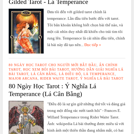
Gilded Tarot - Lá Temperance
Đưa tôi đến với gilded tarot chính là
temperance. Lần đầu tiên bước đến với tarot.
Tôi băn khoăn không biết chọn bài thế nào, và
một cái nhìn duy nhất đã khiến cho trái tim tôi
rung lên. Temperance là cái nhìn đầu tiên, chính
lá bài này đã tạo nên...
Đọc tiếp »
80 NGÀY HỌC TAROT CHO NGƯỜI MỚI BẮT ĐẦU
,
ẨN CHÍNH
TAROT
,
HỌC XEM BÓI BÀI TAROT
,
HƯỚNG DẪN GIẢI NGHĨA LÁ
BÀI TAROT
,
LÁ CÂN BẰNG
,
LÁ ĐIỀU ĐỘ
,
LÁ TEMPERANCE
,
MAJOR ARCANA
,
RIDER WAITE TAROT
,
Ý NGHĨA LÁ BÀI TAROT
80 Ngày Học Tarot : Ý Nghĩa Lá
Temperance (Lá Cân Bằng)
"Điều độ là sự gìn giữ những thứ tốt và đáng giá
trong một đống rác rưởi tanh hôi" - Frances E.
Willard Temperance trong Rider Waite Tarot.
Ảnh: wikipedia Lá bài thưởng được miêu tả với
hình ảnh một thiên thần đang nhắm mắt, có hai