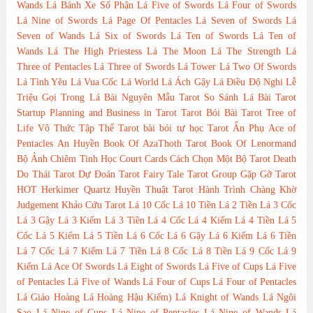
Wands
Lá Bánh Xe Số Phận
Lá Five of Swords
Lá Four of Swords
Lá Nine of Swords
Lá Page Of Pentacles
Lá Seven of Swords
Lá
Seven of Wands
Lá Six of Swords
Lá Ten of Swords
Lá Ten of
Wands
Lá The High Priestess
Lá The Moon
Lá The Strength
Lá
Three of Pentacles
Lá Three of Swords
Lá Tower
Lá Two Of Swords
Lá Tình Yêu
Lá Vua Cốc
Lá World
Lá Ách Gậy
Lá Điều Độ
Nghi Lễ
Triệu Gọi Trong Lá Bài
Nguyên Mẫu Tarot
So Sánh Lá Bài Tarot
Startup Planning and Business in Tarot
Tarot Bói Bài Tarot
Tree of
Life
Vô Thức Tập Thể Tarot
bài bói
tự học Tarot
Ẩn Phụ
Ace of
Pentacles
An Huyền
Book Of AzaThoth Tarot
Book Of Lenormand
Bộ Ảnh
Chiêm Tinh Học
Court Cards
Cách Chọn Một Bộ Tarot
Death
Do Thái Tarot
Dự Đoán Tarot
Fairy Tale Tarot
Group
Gặp Gỡ Tarot
HOT
Herkimer Quartz
Huyền Thuật Tarot
Hành Trình Chàng Khờ
Judgement
Khảo Cứu Tarot
Lá 10 Cốc
Lá 10 Tiền
Lá 2 Tiền
Lá 3 Cốc
Lá 3 Gậy
Lá 3 Kiếm
Lá 3 Tiền
Lá 4 Cốc
Lá 4 Kiếm
Lá 4 Tiền
Lá 5
Cốc
Lá 5 Kiếm
Lá 5 Tiền
Lá 6 Cốc
Lá 6 Gậy
Lá 6 Kiếm
Lá 6 Tiền
Lá 7 Cốc
Lá 7 Kiếm
Lá 7 Tiền
Lá 8 Cốc
Lá 8 Tiền
Lá 9 Cốc
Lá 9
Kiếm
Lá Ace Of Swords
Lá Eight of Swords
Lá Five of Cups
Lá Five
of Pentacles
Lá Five of Wands
Lá Four of Cups
Lá Four of Pentacles
Lá Giáo Hoàng
Lá Hoàng Hậu Kiếm)
Lá Knight of Wands
Lá Ngôi
Sao
Lá Nine of Cups
Lá Nine of Pentacles
Lá Nine of Wands
Lá