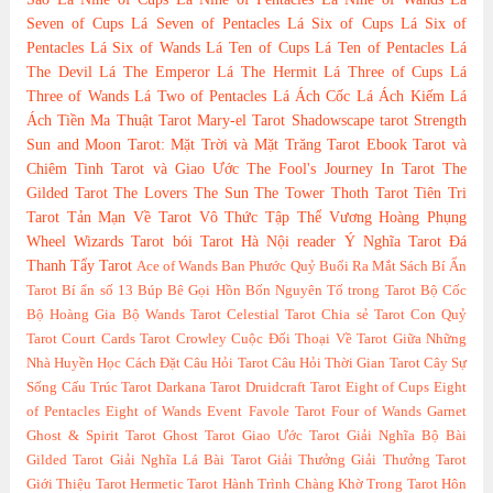
Seven of Cups
Lá Seven of Pentacles
Lá Six of Cups
Lá Six of
Pentacles
Lá Six of Wands
Lá Ten of Cups
Lá Ten of Pentacles
Lá
The Devil
Lá The Emperor
Lá The Hermit
Lá Three of Cups
Lá
Three of Wands
Lá Two of Pentacles
Lá Ách Cốc
Lá Ách Kiếm
Lá
Ách Tiền
Ma Thuật Tarot
Mary-el Tarot
Shadowscape tarot
Strength
Sun and Moon Tarot: Mặt Trời và Mặt Trăng
Tarot Ebook
Tarot và
Chiêm Tinh
Tarot và Giao Ước
The Fool's Journey In Tarot
The
Gilded Tarot
The Lovers
The Sun
The Tower
Thoth Tarot
Tiên Tri
Tarot
Tản Mạn Về Tarot
Vô Thức Tập Thể
Vương Hoàng Phụng
Wheel
Wizards Tarot
bói Tarot Hà Nội
reader
Ý Nghĩa Tarot
Đá
Thanh Tẩy Tarot
Ace of Wands
Ban Phước Quỷ
Buổi Ra Mắt Sách
Bí Ẩn
Tarot
Bí ẩn số 13
Búp Bê Gọi Hồn
Bốn Nguyên Tố trong Tarot
Bộ Cốc
Bộ Hoàng Gia
Bộ Wands Tarot
Celestial Tarot
Chia sẻ Tarot
Con Quỷ
Tarot
Court Cards Tarot
Crowley
Cuộc Đối Thoại Về Tarot Giữa Những
Nhà Huyền Học
Cách Đặt Câu Hỏi Tarot
Câu Hỏi Thời Gian Tarot
Cây Sự
Sống
Cấu Trúc Tarot
Darkana Tarot
Druidcraft Tarot
Eight of Cups
Eight
of Pentacles
Eight of Wands
Event
Favole Tarot
Four of Wands
Garnet
Ghost & Spirit Tarot
Ghost Tarot
Giao Ước Tarot
Giải Nghĩa Bộ Bài
Gilded Tarot
Giải Nghĩa Lá Bài Tarot
Giải Thưởng
Giải Thưởng Tarot
Giới Thiệu Tarot
Hermetic Tarot
Hành Trình Chàng Khờ Trong Tarot
Hôn