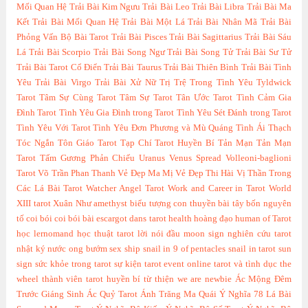
Mối Quan Hệ
Trải Bài Kim Ngưu
Trải Bài Leo
Trải Bài Libra
Trải Bài Ma
Kết
Trải Bài Mối Quan Hệ
Trải Bài Một Lá
Trải Bài Nhân Mã
Trải Bài
Phỏng Vấn Bộ Bài Tarot
Trải Bài Pisces
Trải Bài Sagittarius
Trải Bài Sáu
Lá
Trải Bài Scorpio
Trải Bài Song Ngư
Trải Bài Song Tử
Trải Bài Sư Tử
Trải Bài Tarot Cổ Điển
Trải Bài Taurus
Trải Bài Thiên Bình
Trải Bài Tình
Yêu
Trải Bài Virgo
Trải Bài Xử Nữ
Trị Trệ Trong Tình Yêu
Tyldwick
Tarot
Tâm Sự Cùng Tarot
Tâm Sự Tarot
Tân Ước Tarot
Tình Cảm Gia
Đình Tarot
Tình Yêu Gia Đình trong Tarot
Tình Yêu Sét Đánh trong Tarot
Tình Yêu Với Tarot
Tình Yêu Đơn Phương và Mù Quáng
Tình Ái Thạch
Tóc Ngắn
Tôn Giáo Tarot
Tạp Chí Tarot Huyền Bí
Tản Mạn
Tản Mạn
Tarot
Tấm Gương Phản Chiếu
Uranus
Venus Spread
Volleoni-baglioni
Tarot
Võ Trần Phan Thanh
Vẻ Đẹp Ma Mị
Vẻ Đẹp Thi Hài
Vị Thần Trong
Các Lá Bài Tarot
Watcher Angel Tarot
Work and Career in Tarot
World
XIII tarot
Xuân Như
amethyst
biểu tượng con thuyền
bài tây
bốn nguyên
tố
coi bói
coi bói bài
escargot dans tarot
health
hoàng đạo
human of Tarot
học lernomand
học thuật tarot
lời nói đầu
moon sign
nghiên cứu tarot
nhật ký
nước
ong bướm
sex
ship
snail in 9 of pentacles
snail in tarot
sun
sign
sức khỏe trong tarot
sự kiện
tarot event online
tarot và tình dục
the
wheel
thành viên tarot huyền bí
từ thiện
we are newbie
Ác Mộng Đêm
Trước Giáng Sinh
Ác Quỷ Tarot
Ánh Trăng Ma Quái
Ý Nghĩa 78 Lá Bài