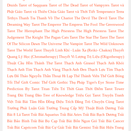
Druids
Tarot of Saqquara
Tarot of The Dead
Tarot of Vampyres
Tarot và
Phật Giáo
Tarot và Thiên Chúa Giáo
Tarot và Thời Tiết
Temperance
Terra
Tethys
Thanh Tra
Thanh Võ
The Chariot
The Devil
The Devil Tarot
The
Dreaming Way Tarot
The Emperor
The Empress
The Fool
The Greenwood
Tarot
The Hierophant
The High Priestess
The High Priestess Tarot
The
Judgement
The Knight
The Pagan Cats Tarot
The Star
The Tarot
The Tarot
Of The Silicon Dawn
The Universe
The Vampire Tarot
The Wild Unknown
Tarot
The World Tarot
Thuyết Linh Khí - Luân Xa (Reiki- Chakra)
Thuyết
Quang Lý Học (Chromatherapy)
Thuyết Vi Lượng Trị Liệu (Oligotherapy)
Thuật Cầu Hồn
Thánh Thư Tarot
Thạch Anh Girasol
Thạch Anh Khói
Thạch Anh Tím
Thạch Anh Vàng
Thạch Anh Đen
Thạch Lựu Tím
Thạch
Lựu Đỏ
Thảo Nguyễn
Thần Thoại Hi Lạp
Thẻ Thành Viên
Thế Giới Bóng
Tối
Thế Giới Comic
Thế Giới Gothic
Thụ Pháp
Tiger's Eye Stone
Time
Prediction By Tarot
Titan
Tiên Tri Thời Gian Thời Điểm Tarot
Tower
Trang Đài
Trang Đào
Tree of Knowledge
Triệu Gọi Tarot
Truyện Tranh
Việt
Trài Bài Tâm Hồn Đồng Điệu
Trích Đăng
Trò Chuyện Cùng Tarot
Trường Phái Luận Giải
Trường Trung Cấp Mỹ Thuật Bình Dương
Trải
Bài 8 Lá Tarot
Trải Bài Aquarius
Trải Bài Aries
Trải Bài Bạch Dương
Trải
Bài Bảo Bình
Trải Bài Bọ Cạp
Trải Bài Bốn Ngọn Gió
Trải Bài Cancer
Trải Bài Capricorn
Trải Bài Cự Giải
Trải Bài Gemini
Trải Bài Hiện Trang