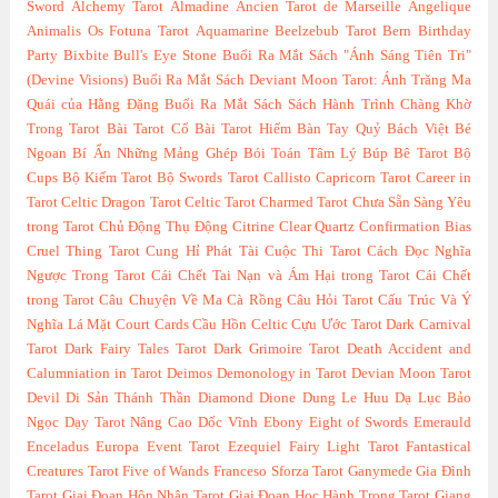
Sword
Alchemy Tarot
Almadine
Ancien Tarot de Marseille
Angelique
Animalis Os Fotuna Tarot
Aquamarine
Beelzebub Tarot
Bern
Birthday
Party
Bixbite
Bull's Eye Stone
Buổi Ra Mắt Sách "Ánh Sáng Tiên Tri"
(Devine Visions)
Buổi Ra Mắt Sách Deviant Moon Tarot: Ánh Trăng Ma
Quái của Hằng Đặng
Buổi Ra Mắt Sách Sách Hành Trình Chàng Khờ
Trong Tarot
Bài Tarot Cổ
Bài Tarot Hiếm
Bàn Tay Quỷ
Bách Việt
Bé
Ngoan
Bí Ẩn Những Mảng Ghép
Bói Toán Tâm Lý
Búp Bê Tarot
Bộ
Cups
Bộ Kiếm Tarot
Bộ Swords Tarot
Callisto
Capricorn Tarot
Career in
Tarot
Celtic Dragon Tarot
Celtic Tarot
Charmed Tarot
Chưa Sẵn Sàng Yêu
trong Tarot
Chủ Động Thụ Động
Citrine
Clear Quartz
Confirmation Bias
Cruel Thing Tarot
Cung Hỉ Phát Tài
Cuộc Thi Tarot
Cách Đọc Nghĩa
Ngược Trong Tarot
Cái Chết Tai Nạn và Ám Hại trong Tarot
Cái Chết
trong Tarot
Câu Chuyện Về Ma Cà Rồng
Câu Hỏi Tarot
Cấu Trúc Và Ý
Nghĩa Lá Mặt Court Cards
Cầu Hồn Celtic
Cựu Ước Tarot
Dark Carnival
Tarot
Dark Fairy Tales Tarot
Dark Grimoire Tarot
Death Accident and
Calumniation in Tarot
Deimos
Demonology in Tarot
Devian Moon Tarot
Devil
Di Sản Thánh Thần
Diamond
Dione
Dung Le Huu
Dạ Lục Bảo
Ngọc
Dạy Tarot Nâng Cao
Dốc Vĩnh
Ebony
Eight of Swords
Emerauld
Enceladus
Europa
Event Tarot
Ezequiel
Fairy Light Tarot
Fantastical
Creatures Tarot
Five of Wands
Franceso Sforza Tarot
Ganymede
Gia Đình
Tarot
Giai Đoạn Hôn Nhân Tarot
Giai Đoạn Học Hành Trong Tarot
Giang