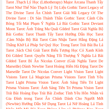
Tarot
.Thạch Lý Học (Lithotherapy)
Major Arcana
Thanh Tẩy
Tarot Như Thế Nào
Thạch Lý Trị Liệu
Gothic Tarot
Legacy of
The Divine Tarot
Ẩn Chính Tarot
Giải Mã Legacy Of The
Divine Tarot : Di Sản Thánh Thần
Gothic Tarot: Cánh Cửa
Bóng Tối
Mai Phạm
Ý Nghĩa Lá Bài Gothic Tarot
Deviant
Moon Tarot: Ánh Trăng Ma Quái
Gilded Tarot
Giải Nghĩa Bộ
Bài Gothic Tarot
Thanh Tẩy Tarot
Hướng Dẫn Học Tarot
.Cảm Nhận Bộ Bài Tarot
Cảm Nhận Tarot
Hằng Đặng
Lá
Thằng Khờ
Lá Pháp Sư
Quỷ Học Trong Tarot
Trải Bài Ba Lá
Tarot
.Sách Chú Giải Tarot
Biểu Tượng Học
Cỏ Xanh Kính
Đỏ
Gilded Tarot: Quyền Năng Tối Thượng
Ý Nghĩa Lá Bài
Gilded Tarot
Bí Ẩn Nicolas Conver (Giải Nghĩa Tarot De
Marseille)
Dành Newbie Tarot
Hoàng Hiền
Hà Đặng
Tarot De
Marseille
Tarot De Nicolas Conver
Light Vision Tarot
Light
Visions Tarot
Lá Magician
Prisma Visions Tarot
Tình Yêu
Tarot
Light Prisma Vision Tarot: Ánh Sáng Tiên Tri
Light
Prisma Visions Tarot: Ánh Sáng Tiên Tri
Prisma Vision Tarot
Trải Bài Hoàng Đạo
Trải Bài Zodiac
Tình Yêu Hôn Nhân và
Gia Đình trong Tarot
Ẩn Chính
Dành Cho Người Mới
(Newbie)
Hướng Dẫn Sử Dụng Tarot
Lá Nữ Hoàng
Lá Tình