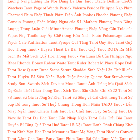
Lượng
Năng Lượng Đá
Nội Dung Lá Bài Tarot
Oracle Belline
Oze69
Watchers Tarot
Page of Wands
Patrick Valenza
Peridot
Philippe Ngo
Phim
Charmed
Phim Phép Thuật
Phim Điện Ảnh
Phobos
Phoebe
Phương Pháp
Camoin
Phương Pháp Móng Ngựa của S.L.Mathers
Phương Pháp Năng
Lượng Trong Luận Giải Minor Arcana
Phương Pháp Vòng Cấu Trúc của
Papus
Phụ Thuộc hay Áp Chế trong Hôn Nhân
Pluto
Poisoncage Tarot
Psych Cafe
Purification Tarot
Pyrope
Quà Tặng Tarot
Quỷ Học Tarot
Quỷ
Học Trong Tarot - Huyền Thuật Lá Bài Tarot
Quỷ Tarot
ROTA
Ra Mắt
Sách
Ra Mắt Sách Quỷ Học Trong Tarot - Vài Luận Đề Của Philippe Ngo
Rhea
Rhonda Boney
Ridear Waite Tarot
Rider
Robert M.Place
Rope Doll
Tarot
Rose Quartz
Rune
Sacha
Saturn
Shaddai
Sinh Nhật Lần Thứ III của
Tarot Huyền Bí
Siêu Nhân Bạch Tuộc
Smoky Quartz
Star
Strawberries
Study
Sun.
Swords
Sách Deviant Moon Tarot: Ánh Trăng Ma Quái
Sách
Dự Đoán Thời Gian Trong Tarot
Sách Tarot
Sâu Chăm Chỉ
Số 22 Tarot
Số
78 Tarot
Sự Gia Trưởng
Sự Kiện Tarot
Sự Sống và Cái Chết trong Tarot
Sự
Sụp Đổ trong Tarot
Sự Thuỷ Chung Trong Hôn Nhân
TARO
Tarot - Dẫn
Nhập Ngắn
Tarot Chiêm Tinh
Tarot Cái Chết
Tarot Cây Sự Sống
Tarot De
Vieville
Tarot Du Học
Tarot Dẫn Nhập Ngắn
Tarot Giải Trải Bài
Tarot
Huyền Bí Tặng Quà
Tarot Huế
Tarot Hà Nội
Tarot Hành Trình Chàng Khờ
Tarot Kính Vạn Hoa
Tarot Memories
Tarot Mạ Vàng
Tarot Nicolas Conver
Tarot Nâng Cao
Tarot Party
Tarot Phim
Tarot Sài Gòn
Tarot Việt
Tarot of