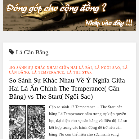
Lá Cân Bằng
.SO SÁNH SỰ KHÁC NHAU GIỮA HAI LÁ BÀI
,
LÁ NGÔI SAO
,
LÁ
CÂN BẰNG
,
LÁ TEMPERANCE
,
LÁ THE STAR
So Sánh Sự Khác Nhau Về Ý Nghĩa Giữa
Hai Lá Ẩn Chính The Temperance( Cân
Bằng) vs The Start( Ngôi Sao)
Cặp so sánh 13 Temperance - The Star: cân
bằng Lá Temperance nằm trong sự kiện quyền
lực, đại diện cho sự cân bằng và điều độ. Là sự
kết hợp trong các hành động để trở nên cân
bằng. Nó còn thể hiện cho sức mạnh song