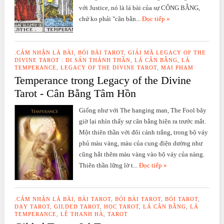
với Justice, nó là lá bài của sự CÔNG BẰNG,
chứ ko phải "cân bằn...
Đọc tiếp »
.CẢM NHẬN LÁ BÀI
,
BÓI BÀI TAROT
,
GIẢI MÃ LEGACY OF THE
DIVINE TAROT : DI SẢN THÁNH THẦN
,
LÁ CÂN BẰNG
,
LÁ
TEMPERANCE
,
LEGACY OF THE DIVINE TAROT
,
MAI PHẠM
Temperance trong Legacy of the Divine
Tarot - Cân Bằng Tâm Hồn
Giống như với The hanging man, The Fool bây
giờ lại nhìn thấy sự cân bằng hiện ra trước mắt.
Một thiên thần với đôi cánh trắng, trong bộ váy
phủ màu vàng, màu của cung điện dường như
cũng hắt thêm màu vàng vào bộ váy của nàng.
Thiên thần lững lờ t...
Đọc tiếp »
.CẢM NHẬN LÁ BÀI
,
BÀI TAROT
,
BÓI BÀI TAROT
,
BÓI TAROT
,
DẠY TAROT
,
GILDED TAROT
,
HỌC TAROT
,
LÁ CÂN BẰNG
,
LÁ
TEMPERANCE
,
LÊ THANH HÀ
,
TAROT