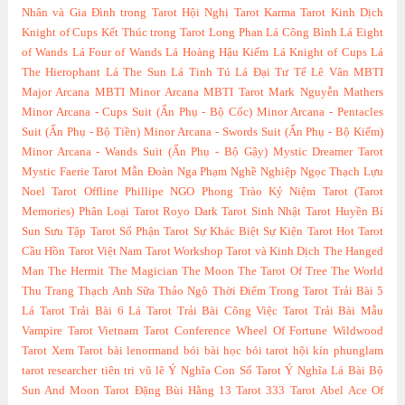
Nhân và Gia Đình trong Tarot
Hội Nghị Tarot
Karma Tarot
Kinh Dịch
Knight of Cups
Kết Thúc trong Tarot
Long Phan
Lá Công Bình
Lá Eight
of Wands
Lá Four of Wands
Lá Hoàng Hậu Kiếm
Lá Knight of Cups
Lá
The Hierophant
Lá The Sun
Lá Tinh Tú
Lá Đại Tư Tế
Lê Vân
MBTI
Major Arcana
MBTI Minor Arcana
MBTI Tarot
Mark Nguyễn
Mathers
Minor Arcana - Cups Suit (Ẩn Phụ - Bộ Cốc)
Minor Arcana - Pentacles
Suit (Ẩn Phụ - Bộ Tiền)
Minor Arcana - Swords Suit (Ẩn Phụ - Bộ Kiếm)
Minor Arcana - Wands Suit (Ẩn Phụ - Bộ Gậy)
Mystic Dreamer Tarot
Mystic Faerie Tarot
Mẫn Đoàn
Nga Phạm
Nghề Nghiệp
Ngọc Thạch Lựu
Noel Tarot
Offline
Phillipe NGO
Phong Trào Kỷ Niệm Tarot (Tarot
Memories)
Phân Loại Tarot
Royo Dark Tarot
Sinh Nhật Tarot Huyền Bí
Sun
Sưu Tập Tarot
Số Phận Tarot
Sự Khác Biệt
Sự Kiện Tarot Hot
Tarot
Cầu Hồn
Tarot Việt Nam
Tarot Workshop
Tarot và Kinh Dịch
The Hanged
Man
The Hermit
The Magician
The Moon
The Tarot Of Tree
The World
Thu Trang
Thạch Anh Sữa
Thảo Ngô
Thời Điểm Trong Tarot
Trải Bài 5
Lá Tarot
Trải Bài 6 Lá Tarot
Trải Bài Công Việc Tarot
Trải Bài Mẫu
Vampire Tarot
Vietnam Tarot Conference
Wheel Of Fortune
Wildwood
Tarot
Xem Tarot
bài lenormand
bói bài
học bói tarot
hội kín
phunglam
tarot researcher
tiên tri
vũ lê
Ý Nghĩa Con Số Tarot
Ý Nghĩa Lá Bài Bộ
Sun And Moon Tarot
Đặng Bùi Hằng
13 Tarot
333 Tarot
Abel
Ace Of