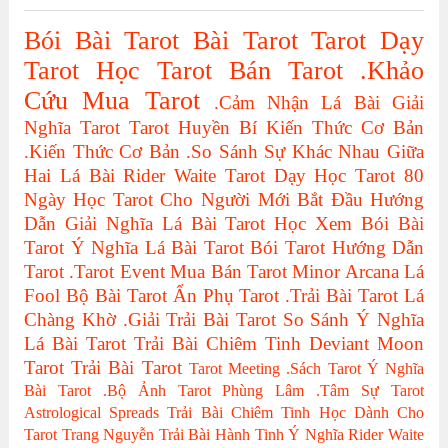
Bói Bài Tarot
Bài Tarot
Tarot
Dạy
Tarot
Học Tarot
Bán Tarot
.Khảo
Cứu
Mua Tarot
.Cảm Nhận Lá Bài
Giải
Nghĩa Tarot
Tarot Huyền Bí
Kiến Thức Cơ Bản
.Kiến Thức Cơ Bản
.So Sánh Sự Khác Nhau Giữa
Hai Lá Bài
Rider Waite Tarot
Dạy Học Tarot
80
Ngày Học Tarot Cho Người Mới Bắt Đầu
Hướng
Dẫn Giải Nghĩa Lá Bài Tarot
Học Xem Bói Bài
Tarot
Ý Nghĩa Lá Bài Tarot
Bói Tarot
Hướng Dẫn
Tarot
.Tarot Event
Mua Bán Tarot
Minor Arcana
Lá
Fool
Bộ Bài Tarot
Ẩn Phụ Tarot
.Trải Bài Tarot
Lá
Chàng Khờ
.Giải Trải Bài Tarot
So Sánh Ý Nghĩa
Lá Bài Tarot
Trải Bài Chiêm Tinh
Deviant Moon
Tarot
Trải Bài Tarot
Tarot Meeting
.Sách Tarot
Ý Nghĩa
Bài Tarot
.Bộ Ảnh Tarot
Phùng Lâm
.Tâm Sự Tarot
Astrological Spreads
Trải Bài Chiêm Tinh Học Dành Cho
Tarot
Trang Nguyễn
Trải Bài Hành Tinh
Ý Nghĩa Rider Waite