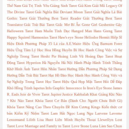
Thế Nam
Giá Trị Tình Yêu
Giáng Sinh Tarot
Giả Kim
Giải Mã Legacy Of
The Divine Tarot
Giải Nghĩa Bài Deviant Moon Tarot
Giải Nghĩa Lá Bài
Gothic Tarot
Giải Thưởng Best Tarot Reader
Giải Thưởng Best Tarot
Translator
Giải Trải Bài Tarot
Giấc Mơ Bí Ẩn
Gone Girl
Goshenite
Gậy
Halloween Tarot
Ham Muốn Tình Dục
Hanged Man
Hans Gieng Tarot
Happy Squirrel
Harmonius Tarot
Haw's eye Stone
Heliodor
Hermit
Hiệp Sĩ
Hiệu Đính Phương Pháp 35 Lá của A.E.Waite
Hiệu Ứng Barnum Forer
Hiệu Ứng Tâm Lý Học
Hoa Hồng Huyền Bí
Hoc Hanh Công Việc và Sự
Nghiệp Trong Tarot
Hoshi Pie
Hoàng Linh Vũ
Hoàng Đạo Tarot
Hoạt
Động Tarot
Hyperion
Hà Nguyễn
Hà Nội
Hành Pháp
Hành Trình Thằng
Khờ
Hình Ảnh Tarot
Hôn Nhân Tarot
Hướng Dẫn Phương Pháp Sử Dụng
Hướng Dẫn Trải Bài Tarot
Hạt Hồ Đào
Học Hành
Học Hành Công Việc và
Sự Nghiệp Trong Tarot
Học Tarot Hiệu Quả
Họp Mặt Tarot
Hỏi Dễ Đáp
Khó
Hồng Trịnh
Iapetus
Info Graphic
Innocence
Io
Iron's Eye Stone
James
R. Eads
Joie de Vivre Tarot
Jupiter
Justice
Kabbalah
Khai Giảng
Khi Nào
?
Khi Nào Tarot
Khóa Tarot Cơ Bản (Dành Cho Người Chưa Biết Gì)
Khóa Tarot Nâng Cao Theo Chuyên Đề
Kim Cương
Kings
Kiến thức cơ
bản
Kiếm
Kỷ Niệm Tarot
Lam Hải Ngọc
Lang Ngu
Larvene
Laverne
Lenormand
Lilith
Lisa Hunt
Liên Minh Huyền Thoại
Llewellyn
Lost
Tarot
Love Marriage and Family in Tarot
Love Stone
Luna
Làm Sao Chọn