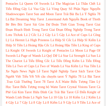
Pentacles
Lá Queen Of Swords
Lá The Magician
Lá Thần Chết
Lá
Tiểu Đồng Gậy
Lá Vua Gậy
Lá Vòng Quay Số Phận
Ngọc Nguyễn
Shadowscapes Tarot
Sun and Moon Tarot
Trải Bài Ba Lá
Ý Nghĩa 78
Lá Bài Dreaming Way Tarot
.Lenormand
Anh Nguyễn
Book of Thoth
Bé Béo
Bói Tarot Sài Gòn
Dự Đoán Thời Gian Trong Tarot
Giai
Đoạn Hoạch Định Trong Tarot
Giai Đoạn Đồng Nghiệp Trong Tarot
Lotu ThAnk
Lá 2 Cốc
Lá 2 Gậy
Lá 5 Gậy
Lá Ace of Cups
Lá Công
Lý
Lá Hermit
Lá High Priestess
Lá Hiệp Sĩ Cốc
Lá Hiệp Sĩ Kiếm
Lá
Hiệp Sĩ Tiền
Lá Hoàng Hậu Cốc
Lá Hoàng Hậu Tiền
Lá King of Cups
Lá Knight Of Swords
Lá Knight of Pentacles
Lá Moon
Lá Page Of
Swords
Lá Page of Wands
Lá Quỷ Dữ
Lá Star
Lá Strength
Lá Sun
Lá
The Chariot
Lá Tiểu Đồng Cốc
Lá Tiểu Đồng Kiếm
Lá Tiểu Đồng
Tiền
Lá Two of Cups
Lá Two of Wands
Lá Vua Kiếm
Lá Vua Tiền
Lá
Xe Ngựa
News
Nghi Lễ Tarot
Nghề Nghiệp Tarot
Sách Tarot Cho
Người Việt
Tiểu Yết Yết
câu chuyện tarot
Ý Nghĩa 78 Lá Bài Tarot
.Trao Giải Thưởng Tarot
78 Tarot
A.E.Waite
Biểu Tượng Tâm Lý
Học Tarot
Biểu Tượng trong bộ Waite Tarot
Crystal Visions Tarot
Cà
Phê
Giả Kim Tarot
Hiệu Đính Các Trải Bài Tarot Cổ Điển
Knight of
Wands
Linh Đoàn
Lá Ngôi Sao
Lá 10 Gậy
Lá 10 Kiếm
Lá 2 Kiếm
Lá
4 Gậy
Lá 7 Gậy
Lá 8 Gậy
Lá 8 Kiếm
Lá 9 Gậy
Lá 9 Tiền
Lá Ace of