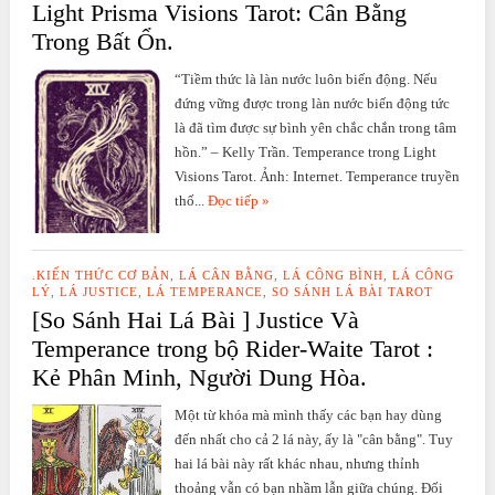
Light Prisma Visions Tarot: Cân Bằng
Trong Bất Ổn.
“Tiềm thức là làn nước luôn biến động. Nếu
đứng vững được trong làn nước biến động tức
là đã tìm được sự bình yên chắc chắn trong tâm
hồn.” – Kelly Trần. Temperance trong Light
Visions Tarot. Ảnh: Internet. Temperance truyền
thố...
Đọc tiếp »
.KIẾN THỨC CƠ BẢN
,
LÁ CÂN BẰNG
,
LÁ CÔNG BÌNH
,
LÁ CÔNG
LÝ
,
LÁ JUSTICE
,
LÁ TEMPERANCE
,
SO SÁNH LÁ BÀI TAROT
[So Sánh Hai Lá Bài ] Justice Và
Temperance trong bộ Rider-Waite Tarot :
Kẻ Phân Minh, Người Dung Hòa.
Một từ khóa mà mình thấy các bạn hay dùng
đến nhất cho cả 2 lá này, ấy là "cân bằng". Tuy
hai lá bài này rất khác nhau, nhưng thỉnh
thoảng vẫn có bạn nhầm lẫn giữa chúng. Đối