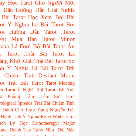
ày Học Tarot Cho Người Mới
t Đầu
Hướng Dẫn Giải Nghĩa
 Bài Tarot
Học Xem Bói Bài
ot
Ý Nghĩa Lá Bài Tarot
Bói
ot
Hướng Dẫn Tarot
.Tarot
ent
Mua Bán Tarot
Minor
cana
Lá Fool
Bộ Bài Tarot
Ẩn
ụ Tarot
.Trải Bài Tarot
Lá
àng Khờ
.Giải Trải Bài Tarot
So
nh Ý Nghĩa Lá Bài Tarot
Trải
i Chiêm Tinh
Deviant Moon
ot
Trải Bài Tarot
Tarot Meeting
ch Tarot
Ý Nghĩa Bài Tarot
.Bộ Ảnh
ot
Phùng Lâm
.Tâm Sự Tarot
rological Spreads
Trải Bài Chiêm Tinh
 Dành Cho Tarot
Trang Nguyễn
Trải
 Hành Tinh
Ý Nghĩa Rider Waite Tarot
ạch Lý Học (Lithotherapy)
Major
ana
Thanh Tẩy Tarot Như Thế Nào