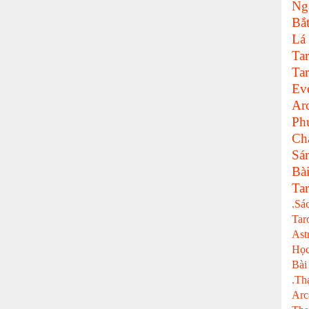
Ng
Bắ
Lá
Tar
Tar
Ev
Ar
Ph
Ch
Sá
Bà
Tar
.Sá
Tar
Ast
Học
Bài
.Th
Arc