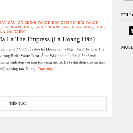
FOLL
 BẮT ĐẦU
,
ẨN CHÍNH TAROT
,
HỌC XEM BÓI BÀI TAROT
,
T
,
LÁ HOÀNG HẬU
,
LÁ NỮ HOÀNG
,
MAJOR ARCANA
,
RIDER
 LÁ BÀI TAROT
ĩa Lá The Empress (Lá Hoàng Hậu)
MUSE
mẹ hiểu được lời của đứa trẻ không nói" - Ngạn Ngữ Do Thái The
 trong Rider Waite Tarot. Ảnh: Wikipedia Lá bài diễn tả một
hụ nữ xinh đẹp với mái tóc vàng rực rỡ. Bà ta đại diện cho nữ tính,
quý, sự sáng tạo. Xung...
Đọc tiếp »
TIẾP TỤC