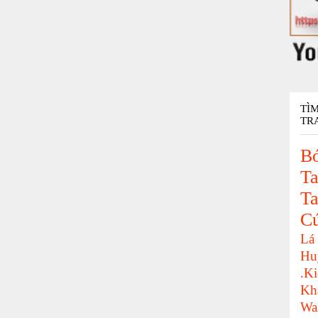
TÌ
TR
Bó
Ta
Ta
C
Lá
Hu
.K
Kh
Wa