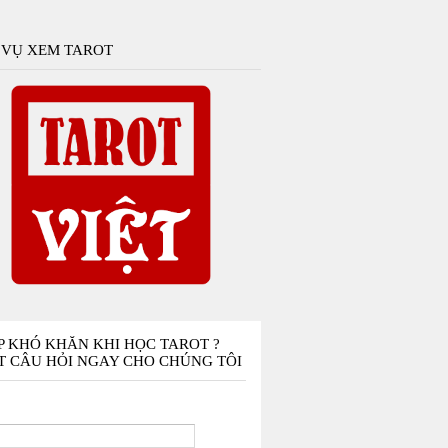
 VỤ XEM TAROT
P KHÓ KHĂN KHI HỌC TAROT ?
T CÂU HỎI NGAY CHO CHÚNG TÔI
n