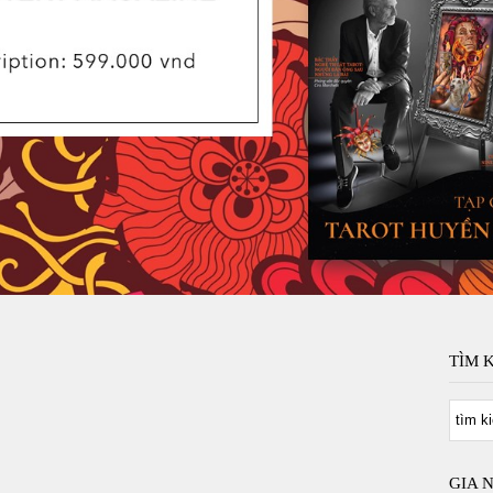
TÌM 
GIA 