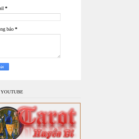
il
*
ng báo
*
 YOUTUBE