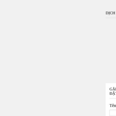
DỊCH
GẶ
ĐẶ
Tê