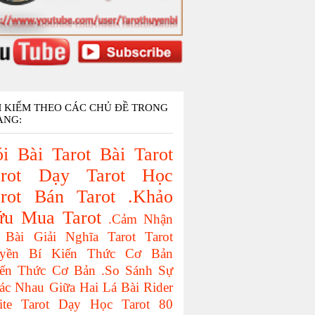
M KIẾM THEO CÁC CHỦ ĐỀ TRONG
ANG:
i Bài Tarot
Bài Tarot
rot
Dạy Tarot
Học
rot
Bán Tarot
.Khảo
ứu
Mua Tarot
.Cảm Nhận
 Bài
Giải Nghĩa Tarot
Tarot
yền Bí
Kiến Thức Cơ Bản
iến Thức Cơ Bản
.So Sánh Sự
ác Nhau Giữa Hai Lá Bài
Rider
ite Tarot
Dạy Học Tarot
80