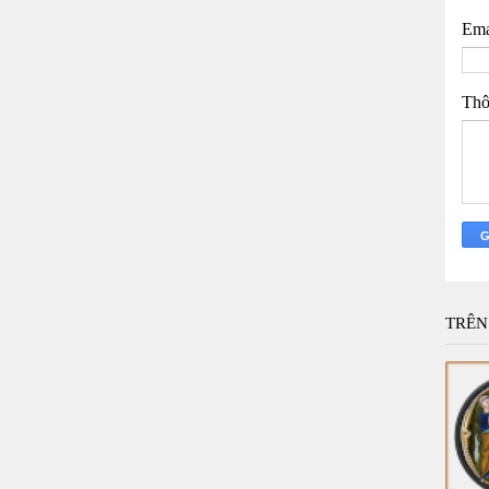
Ema
Thô
TRÊN