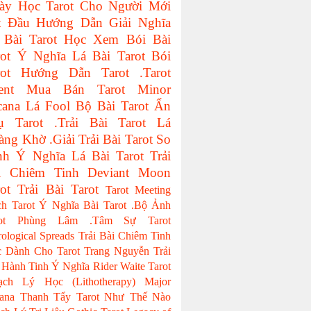
ày Học Tarot Cho Người Mới
t Đầu
Hướng Dẫn Giải Nghĩa
 Bài Tarot
Học Xem Bói Bài
ot
Ý Nghĩa Lá Bài Tarot
Bói
ot
Hướng Dẫn Tarot
.Tarot
ent
Mua Bán Tarot
Minor
cana
Lá Fool
Bộ Bài Tarot
Ẩn
ụ Tarot
.Trải Bài Tarot
Lá
àng Khờ
.Giải Trải Bài Tarot
So
nh Ý Nghĩa Lá Bài Tarot
Trải
i Chiêm Tinh
Deviant Moon
ot
Trải Bài Tarot
Tarot Meeting
ch Tarot
Ý Nghĩa Bài Tarot
.Bộ Ảnh
ot
Phùng Lâm
.Tâm Sự Tarot
rological Spreads
Trải Bài Chiêm Tinh
 Dành Cho Tarot
Trang Nguyễn
Trải
 Hành Tinh
Ý Nghĩa Rider Waite Tarot
ạch Lý Học (Lithotherapy)
Major
ana
Thanh Tẩy Tarot Như Thế Nào