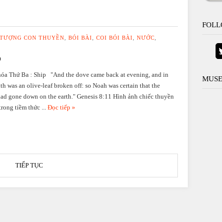
FOLL
 TƯỢNG CON THUYỀN
,
BÓI BÀI
,
COI BÓI BÀI
,
NƯỚC
,
p
óa Thứ Ba : Ship "And the dove came back at evening, and in
MUSE
th was an olive-leaf broken off: so Noah was certain that the
had gone down on the earth." Genesis 8:11 Hình ảnh chiếc thuyền
trong tiềm thức ...
Đọc tiếp »
TIẾP TỤC