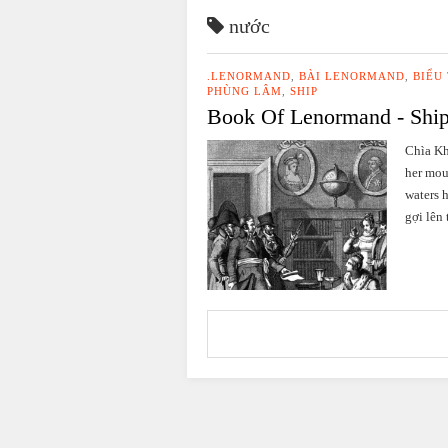
nước
.LENORMAND
,
BÀI LENORMAND
,
BIỂU
PHÙNG LÂM
,
SHIP
Book Of Lenormand - Shi
Chìa Kh
her mou
waters 
gợi lên 