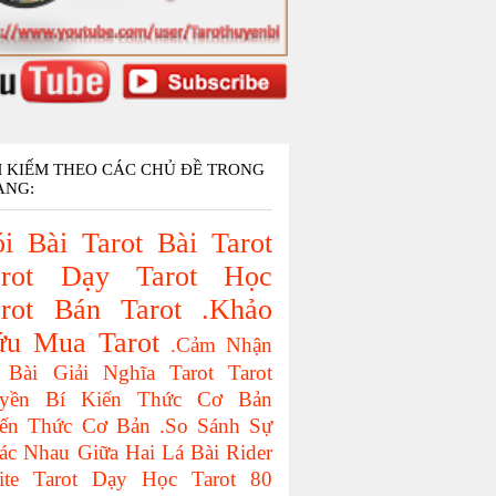
M KIẾM THEO CÁC CHỦ ĐỀ TRONG
ANG:
i Bài Tarot
Bài Tarot
rot
Dạy Tarot
Học
rot
Bán Tarot
.Khảo
ứu
Mua Tarot
.Cảm Nhận
 Bài
Giải Nghĩa Tarot
Tarot
yền Bí
Kiến Thức Cơ Bản
iến Thức Cơ Bản
.So Sánh Sự
ác Nhau Giữa Hai Lá Bài
Rider
ite Tarot
Dạy Học Tarot
80