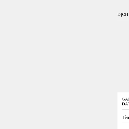
DỊCH
GẶ
ĐẶ
Tê