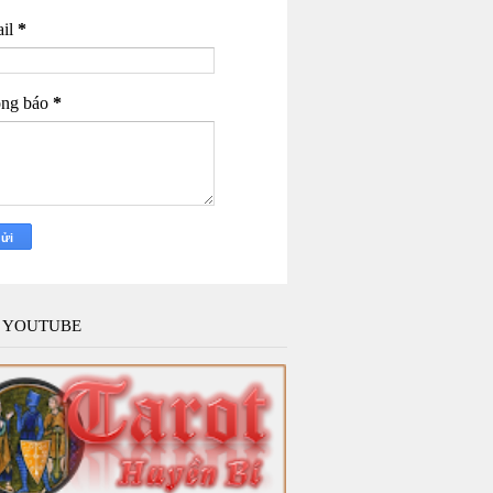
il
*
ng báo
*
 YOUTUBE