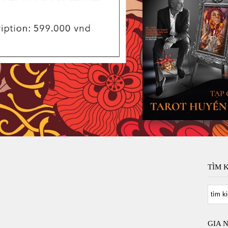
TÌM 
GIA 