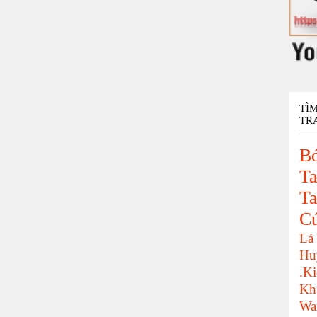
TÌ
TR
Bó
Ta
Ta
C
Lá
Hu
.K
Kh
Wa