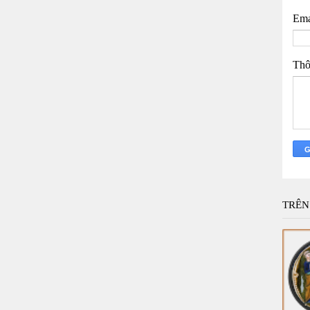
Ema
Thô
TRÊN