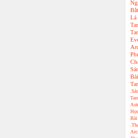
Ng
Bắ
Lá
Tar
Tar
Ev
Ar
Ph
Ch
Sá
Bà
Tar
.Sá
Tar
Ast
Học
Bài
.Th
Arc