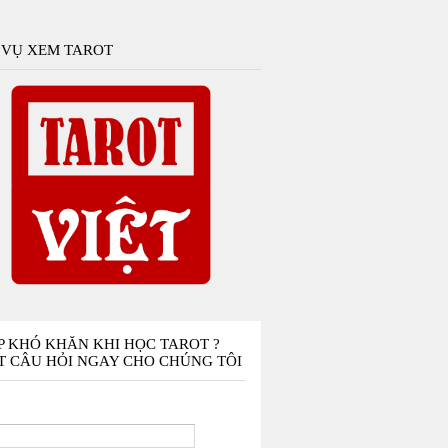
 VỤ XEM TAROT
P KHÓ KHĂN KHI HỌC TAROT ?
T CÂU HỎI NGAY CHO CHÚNG TÔI
n