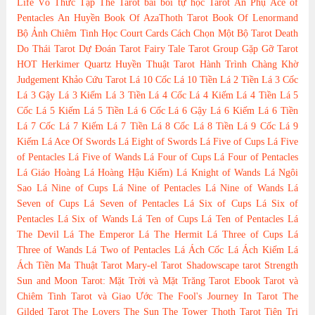
Life
Vô Thức Tập Thể Tarot
bài bói
tự học Tarot
Ẩn Phụ
Ace of
Pentacles
An Huyền
Book Of AzaThoth Tarot
Book Of Lenormand
Bộ Ảnh
Chiêm Tinh Học
Court Cards
Cách Chọn Một Bộ Tarot
Death
Do Thái Tarot
Dự Đoán Tarot
Fairy Tale Tarot
Group
Gặp Gỡ Tarot
HOT
Herkimer Quartz
Huyền Thuật Tarot
Hành Trình Chàng Khờ
Judgement
Khảo Cứu Tarot
Lá 10 Cốc
Lá 10 Tiền
Lá 2 Tiền
Lá 3 Cốc
Lá 3 Gậy
Lá 3 Kiếm
Lá 3 Tiền
Lá 4 Cốc
Lá 4 Kiếm
Lá 4 Tiền
Lá 5
Cốc
Lá 5 Kiếm
Lá 5 Tiền
Lá 6 Cốc
Lá 6 Gậy
Lá 6 Kiếm
Lá 6 Tiền
Lá 7 Cốc
Lá 7 Kiếm
Lá 7 Tiền
Lá 8 Cốc
Lá 8 Tiền
Lá 9 Cốc
Lá 9
Kiếm
Lá Ace Of Swords
Lá Eight of Swords
Lá Five of Cups
Lá Five
of Pentacles
Lá Five of Wands
Lá Four of Cups
Lá Four of Pentacles
Lá Giáo Hoàng
Lá Hoàng Hậu Kiếm)
Lá Knight of Wands
Lá Ngôi
Sao
Lá Nine of Cups
Lá Nine of Pentacles
Lá Nine of Wands
Lá
Seven of Cups
Lá Seven of Pentacles
Lá Six of Cups
Lá Six of
Pentacles
Lá Six of Wands
Lá Ten of Cups
Lá Ten of Pentacles
Lá
The Devil
Lá The Emperor
Lá The Hermit
Lá Three of Cups
Lá
Three of Wands
Lá Two of Pentacles
Lá Ách Cốc
Lá Ách Kiếm
Lá
Ách Tiền
Ma Thuật Tarot
Mary-el Tarot
Shadowscape tarot
Strength
Sun and Moon Tarot: Mặt Trời và Mặt Trăng
Tarot Ebook
Tarot và
Chiêm Tinh
Tarot và Giao Ước
The Fool's Journey In Tarot
The
Gilded Tarot
The Lovers
The Sun
The Tower
Thoth Tarot
Tiên Tri