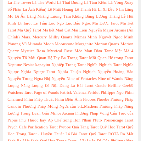
Lá The Tower
Lá The World
Lá Thái Dương
Lá Tám Kiếm
Lá Vòng Xoay
Số Phận
Lá Ách Kiếm)
Lê Nhật Hoàng
Lê Thanh Hà
Lì Xì Đầu Năm
Lăng
Mộ Bí Ẩn
Lăng Nhăng
Lương Tâm Không Bằng Lương Tháng
Lễ Hội
Kinh Dị Tarot
Lệ Trần
Lộc Ngô
Lục Bảo Ngọc
Ma Dược Tarot
Ma Kết
Tarot
Ma Quỷ Tarot
Ma kết
Mad Cat
Mai Liên Nguyễn
Major Arcana (Ẩn
Chính)
Mars.
Mercury
Milky Quartz
Mimas
Minh Nguyệt Ngọc
Minh
Phượng Vũ
Miranda
Moon
Moonstone
Morganite
Morion Quartz
Morion
Quartz
Mystica Rosa
Mystical Rose
Mèo
Mạn Đàm Tarot
Mật Mã 4
Nguyên Tố
Mối Quan Hệ Tay Ba Trong Tarot
Mối Quan Hệ trong Tarot
Neptune
Nesiat kapayim
Nghiệp Trong Tarot
Nghĩa Nghịch Tarot
Nghĩa
Ngược
Nghĩa Ngược Tarot
Nghĩa Thuận Nghịch
Nguyễn Hoàng Hảo
Nguyễn Trung
Ngựa
Nhị Nguyên
Nine of Pentacles
Nine of Wands
Năng
Lượng
Năng Lượng Đá
Nội Dung Lá Bài Tarot
Oracle Belline
Oze69
Watchers Tarot
Page of Wands
Patrick Valenza
Peridot
Philippe Ngo
Phim
Charmed
Phim Phép Thuật
Phim Điện Ảnh
Phobos
Phoebe
Phương Pháp
Camoin
Phương Pháp Móng Ngựa của S.L.Mathers
Phương Pháp Năng
Lượng Trong Luận Giải Minor Arcana
Phương Pháp Vòng Cấu Trúc của
Papus
Phụ Thuộc hay Áp Chế trong Hôn Nhân
Pluto
Poisoncage Tarot
Psych Cafe
Purification Tarot
Pyrope
Quà Tặng Tarot
Quỷ Học Tarot
Quỷ
Học Trong Tarot - Huyền Thuật Lá Bài Tarot
Quỷ Tarot
ROTA
Ra Mắt