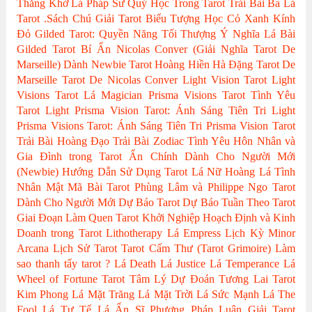
Thằng Khờ
Lá Pháp Sư
Quỷ Học Trong Tarot
Trải Bài Ba Lá
Tarot
.Sách Chú Giải Tarot
Biểu Tượng Học
Cỏ Xanh Kính
Đỏ
Gilded Tarot: Quyền Năng Tối Thượng
Ý Nghĩa Lá Bài
Gilded Tarot
Bí Ẩn Nicolas Conver (Giải Nghĩa Tarot De
Marseille)
Dành Newbie Tarot
Hoàng Hiền
Hà Đặng
Tarot De
Marseille
Tarot De Nicolas Conver
Light Vision Tarot
Light
Visions Tarot
Lá Magician
Prisma Visions Tarot
Tình Yêu
Tarot
Light Prisma Vision Tarot: Ánh Sáng Tiên Tri
Light
Prisma Visions Tarot: Ánh Sáng Tiên Tri
Prisma Vision Tarot
Trải Bài Hoàng Đạo
Trải Bài Zodiac
Tình Yêu Hôn Nhân và
Gia Đình trong Tarot
Ẩn Chính
Dành Cho Người Mới
(Newbie)
Hướng Dẫn Sử Dụng Tarot
Lá Nữ Hoàng
Lá Tình
Nhân
Mật Mã Bài Tarot
Phùng Lâm và Philippe Ngo
Tarot
Dành Cho Người Mới
Dự Báo Tarot
Dự Báo Tuần Theo Tarot
Giai Đoạn Làm Quen Tarot
Khởi Nghiệp Hoạch Định và Kinh
Doanh trong Tarot
Lithotherapy
Lá Empress
Lịch Kỳ Minor
Arcana
Lịch Sử Tarot
Tarot Cấm Thư (Tarot Grimoire)
Làm
sao thanh tẩy tarot ?
Lá Death
Lá Justice
Lá Temperance
Lá
Wheel of Fortune
Tarot Tâm Lý
Dự Đoán Tương Lai Tarot
Kim Phong
Lá Mặt Trăng
Lá Mặt Trời
Lá Sức Mạnh
Lá The
Fool
Lá Tư Tế
Lá Ẩn Sĩ
Phương Pháp Luận Giải
Tarot