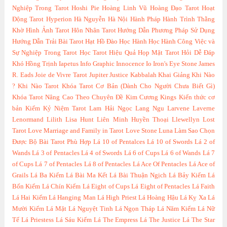
Nghiệp Trong Tarot
Hoshi Pie
Hoàng Linh Vũ
Hoàng Đạo Tarot
Hoạt
Động Tarot
Hyperion
Hà Nguyễn
Hà Nội
Hành Pháp
Hành Trình Thằng
Khờ
Hình Ảnh Tarot
Hôn Nhân Tarot
Hướng Dẫn Phương Pháp Sử Dụng
Hướng Dẫn Trải Bài Tarot
Hạt Hồ Đào
Học Hành
Học Hành Công Việc và
Sự Nghiệp Trong Tarot
Học Tarot Hiệu Quả
Họp Mặt Tarot
Hỏi Dễ Đáp
Khó
Hồng Trịnh
Iapetus
Info Graphic
Innocence
Io
Iron's Eye Stone
James
R. Eads
Joie de Vivre Tarot
Jupiter
Justice
Kabbalah
Khai Giảng
Khi Nào
?
Khi Nào Tarot
Khóa Tarot Cơ Bản (Dành Cho Người Chưa Biết Gì)
Khóa Tarot Nâng Cao Theo Chuyên Đề
Kim Cương
Kings
Kiến thức cơ
bản
Kiếm
Kỷ Niệm Tarot
Lam Hải Ngọc
Lang Ngu
Larvene
Laverne
Lenormand
Lilith
Lisa Hunt
Liên Minh Huyền Thoại
Llewellyn
Lost
Tarot
Love Marriage and Family in Tarot
Love Stone
Luna
Làm Sao Chọn
Được Bộ Bài Tarot Phù Hợp
Lá 10 of Pentalces
Lá 10 of Swords
Lá 2 of
Wands
Lá 3 of Pentacles
Lá 4 of Swords
Lá 6 of Cups
Lá 6 of Wands
Lá 7
of Cups
Lá 7 of Pentacles
Lá 8 of Pentacles
Lá Ace Of Pentacles
Lá Ace of
Grails
Lá Ba Kiếm
Lá Bài Ma Kết
Lá Bài Thuận Ngịch
Lá Bảy Kiếm
Lá
Bốn Kiếm
Lá Chín Kiếm
Lá Eight of Cups
Lá Eight of Pentacles
Lá Faith
Lá Hai Kiếm
Lá Hanging Man
Lá High Priest
Lá Hoàng Hậu
Lá Kỵ Xa
Lá
Mười Kiếm
Lá Mặt
Lá Nguyệt Tinh
Lá Ngọn Tháp
Lá Năm Kiếm
Lá Nữ
Tế
Lá Priestess
Lá Sáu Kiếm
Lá The Empress
Lá The Justice
Lá The Star