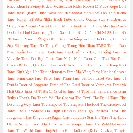
Sách
Ra Mắt Sách Quỷ Học Trong Tarot - Vài Luận Đề Của Philippe Ngo
Rhea
Rhonda Boney
Ridear Waite Tarot
Rider
Robert M.Place
Rope Doll
Tarot
Rose Quartz
Rune
Sacha
Saturn
Shaddai
Sinh Nhật Lần Thứ III của
Tarot Huyền Bí
Siêu Nhân Bạch Tuộc
Smoky Quartz
Star
Strawberries
Study
Sun.
Swords
Sách Deviant Moon Tarot: Ánh Trăng Ma Quái
Sách
Dự Đoán Thời Gian Trong Tarot
Sách Tarot
Sâu Chăm Chỉ
Số 22 Tarot
Số
78 Tarot
Sự Gia Trưởng
Sự Kiện Tarot
Sự Sống và Cái Chết trong Tarot
Sự
Sụp Đổ trong Tarot
Sự Thuỷ Chung Trong Hôn Nhân
TARO
Tarot - Dẫn
Nhập Ngắn
Tarot Chiêm Tinh
Tarot Cái Chết
Tarot Cây Sự Sống
Tarot De
Vieville
Tarot Du Học
Tarot Dẫn Nhập Ngắn
Tarot Giải Trải Bài
Tarot
Huyền Bí Tặng Quà
Tarot Huế
Tarot Hà Nội
Tarot Hành Trình Chàng Khờ
Tarot Kính Vạn Hoa
Tarot Memories
Tarot Mạ Vàng
Tarot Nicolas Conver
Tarot Nâng Cao
Tarot Party
Tarot Phim
Tarot Sài Gòn
Tarot Việt
Tarot of
Druids
Tarot of Saqquara
Tarot of The Dead
Tarot of Vampyres
Tarot và
Phật Giáo
Tarot và Thiên Chúa Giáo
Tarot và Thời Tiết
Temperance
Terra
Tethys
Thanh Tra
Thanh Võ
The Chariot
The Devil
The Devil Tarot
The
Dreaming Way Tarot
The Emperor
The Empress
The Fool
The Greenwood
Tarot
The Hierophant
The High Priestess
The High Priestess Tarot
The
Judgement
The Knight
The Pagan Cats Tarot
The Star
The Tarot
The Tarot
Of The Silicon Dawn
The Universe
The Vampire Tarot
The Wild Unknown
Tarot
The World Tarot
Thuyết Linh Khí - Luân Xa (Reiki- Chakra)
Thuyết