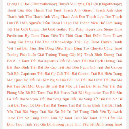
Quang Lý Học (Chromatherapy)
Thuyết Vi Lượng Trị Liệu (Oligotherapy)
Thuật Cầu Hồn
Thánh Thư Tarot
Thạch Anh Girasol
Thạch Anh Khói
Thạch Anh Tím
Thạch Anh Vàng
Thạch Anh Đen
Thạch Lựu Tím
Thạch
Lựu Đỏ
Thảo Nguyễn
Thần Thoại Hi Lạp
Thẻ Thành Viên
Thế Giới Bóng
Tối
Thế Giới Comic
Thế Giới Gothic
Thụ Pháp
Tiger's Eye Stone
Time
Prediction By Tarot
Titan
Tiên Tri Thời Gian Thời Điểm Tarot
Tower
Trang Đài
Trang Đào
Tree of Knowledge
Triệu Gọi Tarot
Truyện Tranh
Việt
Trài Bài Tâm Hồn Đồng Điệu
Trích Đăng
Trò Chuyện Cùng Tarot
Trường Phái Luận Giải
Trường Trung Cấp Mỹ Thuật Bình Dương
Trải
Bài 8 Lá Tarot
Trải Bài Aquarius
Trải Bài Aries
Trải Bài Bạch Dương
Trải
Bài Bảo Bình
Trải Bài Bọ Cạp
Trải Bài Bốn Ngọn Gió
Trải Bài Cancer
Trải Bài Capricorn
Trải Bài Cự Giải
Trải Bài Gemini
Trải Bài Hiện Trang
Mối Quan Hệ
Trải Bài Kim Ngưu
Trải Bài Leo
Trải Bài Libra
Trải Bài Ma
Kết
Trải Bài Mối Quan Hệ
Trải Bài Một Lá
Trải Bài Nhân Mã
Trải Bài
Phỏng Vấn Bộ Bài Tarot
Trải Bài Pisces
Trải Bài Sagittarius
Trải Bài Sáu
Lá
Trải Bài Scorpio
Trải Bài Song Ngư
Trải Bài Song Tử
Trải Bài Sư Tử
Trải Bài Tarot Cổ Điển
Trải Bài Taurus
Trải Bài Thiên Bình
Trải Bài Tình
Yêu
Trải Bài Virgo
Trải Bài Xử Nữ
Trị Trệ Trong Tình Yêu
Tyldwick
Tarot
Tâm Sự Cùng Tarot
Tâm Sự Tarot
Tân Ước Tarot
Tình Cảm Gia
Đình Tarot
Tình Yêu Gia Đình trong Tarot
Tình Yêu Sét Đánh trong Tarot