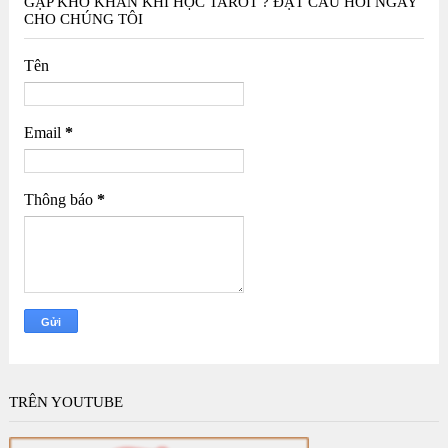
GẶP KHÓ KHĂN KHI HỌC TAROT ? ĐẶT CÂU HỎI NGAY
CHO CHÚNG TÔI
Tên
Email
*
Thông báo
*
TRÊN YOUTUBE