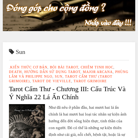
Sun
.KIẾN THỨC CƠ BẢN
,
BÓI BÀI TAROT
,
CHIÊM TINH HỌC
,
DEATH
,
HƯỚNG DẪN SỬ DỤNG TAROT
,
MAJOR ARCANA
,
PHÙNG
LÂM VÀ PHILIPPE NGO
,
SUN
,
TAROT CẤM THƯ (TAROT
GRIMOIRE)
,
TAROT DE VIEVILLE
,
TAROT GRIMOIRE
Tarot Cấm Thư - Chương III: Cấu Trúc Và
Ý Nghĩa 22 Lá Ẩn Chính
Như đã nêu ở phần đầu, hai mươi hai lá ẩn
chính là hai mươi hai loại tác nhân sự kiện ảnh
hưởng đến đời sống hiện thực, tinh thần của
con người. Đó có thể là những sự kiện thiên
định như cái già, nỗi chết, bệnh tật, hoặc là sự