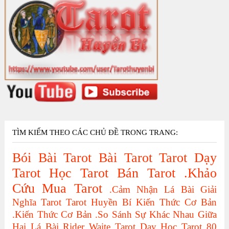
TÌM KIẾM THEO CÁC CHỦ ĐỀ TRONG TRANG:
Bói Bài Tarot
Bài Tarot
Tarot
Dạy
Tarot
Học Tarot
Bán Tarot
.Khảo
Cứu
Mua Tarot
.Cảm Nhận Lá Bài
Giải
Nghĩa Tarot
Tarot Huyền Bí
Kiến Thức Cơ Bản
.Kiến Thức Cơ Bản
.So Sánh Sự Khác Nhau Giữa
Hai Lá Bài
Rider Waite Tarot
Dạy Học Tarot
80