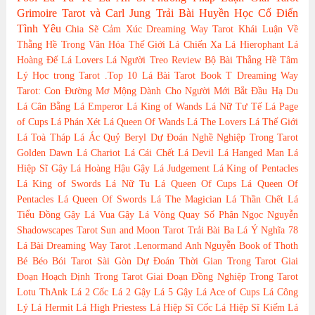
Grimoire
Tarot và Carl Jung
Trải Bài Huyền Học Cổ Điển
Tình Yêu
Chia Sẽ Cảm Xúc
Dreaming Way Tarot
Khái Luận Về
Thằng Hề Trong Văn Hóa Thế Giới
Lá Chiến Xa
Lá Hierophant
Lá
Hoàng Đế
Lá Lovers
Lá Người Treo
Review Bộ Bài
Thằng Hề
Tâm
Lý Học trong Tarot
.Top 10 Lá Bài Tarot
Book T
Dreaming Way
Tarot: Con Đường Mơ Mộng
Dành Cho Người Mới Bắt Đầu
Hạ Du
Lá Cân Bằng
Lá Emperor
Lá King of Wands
Lá Nữ Tư Tế
Lá Page
of Cups
Lá Phán Xét
Lá Queen Of Wands
Lá The Lovers
Lá Thế Giới
Lá Toà Tháp
Lá Ác Quỷ
Beryl
Dự Đoán Nghề Nghiệp Trong Tarot
Golden Dawn
Lá Chariot
Lá Cái Chết
Lá Devil
Lá Hanged Man
Lá
Hiệp Sĩ Gậy
Lá Hoàng Hậu Gậy
Lá Judgement
Lá King of Pentacles
Lá King of Swords
Lá Nữ Tu
Lá Queen Of Cups
Lá Queen Of
Pentacles
Lá Queen Of Swords
Lá The Magician
Lá Thần Chết
Lá
Tiểu Đồng Gậy
Lá Vua Gậy
Lá Vòng Quay Số Phận
Ngọc Nguyễn
Shadowscapes Tarot
Sun and Moon Tarot
Trải Bài Ba Lá
Ý Nghĩa 78
Lá Bài Dreaming Way Tarot
.Lenormand
Anh Nguyễn
Book of Thoth
Bé Béo
Bói Tarot Sài Gòn
Dự Đoán Thời Gian Trong Tarot
Giai
Đoạn Hoạch Định Trong Tarot
Giai Đoạn Đồng Nghiệp Trong Tarot
Lotu ThAnk
Lá 2 Cốc
Lá 2 Gậy
Lá 5 Gậy
Lá Ace of Cups
Lá Công
Lý
Lá Hermit
Lá High Priestess
Lá Hiệp Sĩ Cốc
Lá Hiệp Sĩ Kiếm
Lá