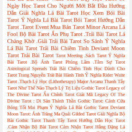
Ngày Học Tarot Cho Người Mới Bắt Đầu
Hướng
Dẫn Giải Nghĩa Lá Bài Tarot
Học Xem Bói Bài
Tarot
Ý Nghĩa Lá Bài Tarot
Bói Tarot
Hướng Dẫn
Tarot
.Tarot Event
Mua Bán Tarot
Minor Arcana
Lá
Fool
Bộ Bài Tarot
Ẩn Phụ Tarot
.Trải Bài Tarot
Lá
Chàng Khờ
.Giải Trải Bài Tarot
So Sánh Ý Nghĩa
Lá Bài Tarot
Trải Bài Chiêm Tinh
Deviant Moon
Tarot
Trải Bài Tarot
Tarot Meeting
.Sách Tarot
Ý Nghĩa
Bài Tarot
.Bộ Ảnh Tarot
Phùng Lâm
.Tâm Sự Tarot
Astrological Spreads
Trải Bài Chiêm Tinh Học Dành Cho
Tarot
Trang Nguyễn
Trải Bài Hành Tinh
Ý Nghĩa Rider Waite
Tarot
.Thạch Lý Học (Lithotherapy)
Major Arcana
Thanh Tẩy
Tarot Như Thế Nào
Thạch Lý Trị Liệu
Gothic Tarot
Legacy of
The Divine Tarot
Ẩn Chính Tarot
Giải Mã Legacy Of The
Divine Tarot : Di Sản Thánh Thần
Gothic Tarot: Cánh Cửa
Bóng Tối
Mai Phạm
Ý Nghĩa Lá Bài Gothic Tarot
Deviant
Moon Tarot: Ánh Trăng Ma Quái
Gilded Tarot
Giải Nghĩa Bộ
Bài Gothic Tarot
Thanh Tẩy Tarot
Hướng Dẫn Học Tarot
.Cảm Nhận Bộ Bài Tarot
Cảm Nhận Tarot
Hằng Đặng
Lá