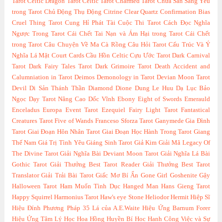
Tarot
Celtic Dragon Tarot
Celtic Tarot
Charmed Tarot
Chưa Sẵn Sàng Yêu
trong Tarot
Chủ Động Thụ Động
Citrine
Clear Quartz
Confirmation Bias
Cruel Thing Tarot
Cung Hỉ Phát Tài
Cuộc Thi Tarot
Cách Đọc Nghĩa
Ngược Trong Tarot
Cái Chết Tai Nạn và Ám Hại trong Tarot
Cái Chết
trong Tarot
Câu Chuyện Về Ma Cà Rồng
Câu Hỏi Tarot
Cấu Trúc Và Ý
Nghĩa Lá Mặt Court Cards
Cầu Hồn Celtic
Cựu Ước Tarot
Dark Carnival
Tarot
Dark Fairy Tales Tarot
Dark Grimoire Tarot
Death Accident and
Calumniation in Tarot
Deimos
Demonology in Tarot
Devian Moon Tarot
Devil
Di Sản Thánh Thần
Diamond
Dione
Dung Le Huu
Dạ Lục Bảo
Ngọc
Dạy Tarot Nâng Cao
Dốc Vĩnh
Ebony
Eight of Swords
Emerauld
Enceladus
Europa
Event Tarot
Ezequiel
Fairy Light Tarot
Fantastical
Creatures Tarot
Five of Wands
Franceso Sforza Tarot
Ganymede
Gia Đình
Tarot
Giai Đoạn Hôn Nhân Tarot
Giai Đoạn Học Hành Trong Tarot
Giang
Thế Nam
Giá Trị Tình Yêu
Giáng Sinh Tarot
Giả Kim
Giải Mã Legacy Of
The Divine Tarot
Giải Nghĩa Bài Deviant Moon Tarot
Giải Nghĩa Lá Bài
Gothic Tarot
Giải Thưởng Best Tarot Reader
Giải Thưởng Best Tarot
Translator
Giải Trải Bài Tarot
Giấc Mơ Bí Ẩn
Gone Girl
Goshenite
Gậy
Halloween Tarot
Ham Muốn Tình Dục
Hanged Man
Hans Gieng Tarot
Happy Squirrel
Harmonius Tarot
Haw's eye Stone
Heliodor
Hermit
Hiệp Sĩ
Hiệu Đính Phương Pháp 35 Lá của A.E.Waite
Hiệu Ứng Barnum Forer
Hiệu Ứng Tâm Lý Học
Hoa Hồng Huyền Bí
Hoc Hanh Công Việc và Sự