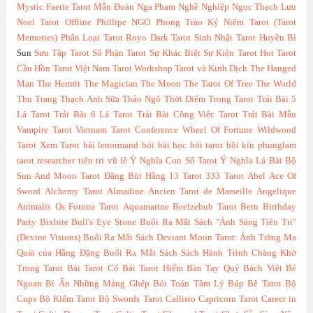
Mystic Faerie Tarot
Mẫn Đoàn
Nga Phạm
Nghề Nghiệp
Ngọc Thạch Lựu
Noel Tarot
Offline
Phillipe NGO
Phong Trào Kỷ Niệm Tarot (Tarot
Memories)
Phân Loại Tarot
Royo Dark Tarot
Sinh Nhật Tarot Huyền Bí
Sun
Sưu Tập Tarot
Số Phận Tarot
Sự Khác Biệt
Sự Kiện Tarot Hot
Tarot
Cầu Hồn
Tarot Việt Nam
Tarot Workshop
Tarot và Kinh Dịch
The Hanged
Man
The Hermit
The Magician
The Moon
The Tarot Of Tree
The World
Thu Trang
Thạch Anh Sữa
Thảo Ngô
Thời Điểm Trong Tarot
Trải Bài 5
Lá Tarot
Trải Bài 6 Lá Tarot
Trải Bài Công Việc Tarot
Trải Bài Mẫu
Vampire Tarot
Vietnam Tarot Conference
Wheel Of Fortune
Wildwood
Tarot
Xem Tarot
bài lenormand
bói bài
học bói tarot
hội kín
phunglam
tarot researcher
tiên tri
vũ lê
Ý Nghĩa Con Số Tarot
Ý Nghĩa Lá Bài Bộ
Sun And Moon Tarot
Đặng Bùi Hằng
13 Tarot
333 Tarot
Abel
Ace Of
Sword
Alchemy Tarot
Almadine
Ancien Tarot de Marseille
Angelique
Animalis Os Fotuna Tarot
Aquamarine
Beelzebub Tarot
Bern
Birthday
Party
Bixbite
Bull's Eye Stone
Buổi Ra Mắt Sách "Ánh Sáng Tiên Tri"
(Devine Visions)
Buổi Ra Mắt Sách Deviant Moon Tarot: Ánh Trăng Ma
Quái của Hằng Đặng
Buổi Ra Mắt Sách Sách Hành Trình Chàng Khờ
Trong Tarot
Bài Tarot Cổ
Bài Tarot Hiếm
Bàn Tay Quỷ
Bách Việt
Bé
Ngoan
Bí Ẩn Những Mảng Ghép
Bói Toán Tâm Lý
Búp Bê Tarot
Bộ
Cups
Bộ Kiếm Tarot
Bộ Swords Tarot
Callisto
Capricorn Tarot
Career in