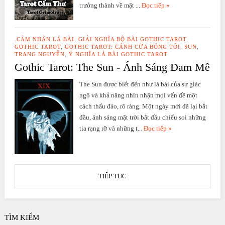
trưởng thành về mặt ...
Đọc tiếp »
.CẢM NHẬN LÁ BÀI
,
GIẢI NGHĨA BỘ BÀI GOTHIC TAROT
,
GOTHIC TAROT
,
GOTHIC TAROT: CÁNH CỬA BÓNG TỐI
,
SUN
,
TRANG NGUYỄN
,
Ý NGHĨA LÁ BÀI GOTHIC TAROT
Gothic Tarot: The Sun - Ánh Sáng Đam Mê
The Sun được biết đến như lá bài của sự giác
ngộ và khả năng nhìn nhận mọi vấn đề một
cách thấu đáo, rõ ràng. Một ngày mới đã lại bắt
đầu, ánh sáng mặt trời bắt đầu chiếu soi những
tia rạng rỡ và những t...
Đọc tiếp »
TIẾP TỤC
TÌM KIẾM