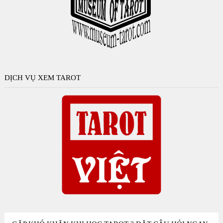
DỊCH VỤ XEM TAROT