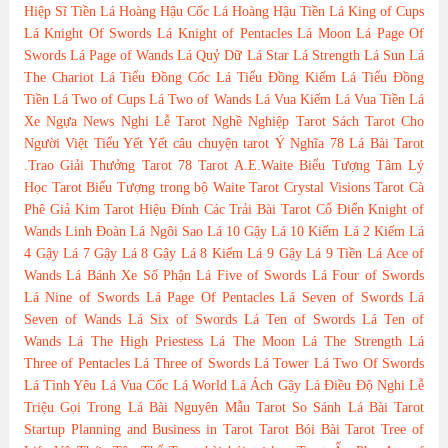
Hiệp Sĩ Tiền
Lá Hoàng Hậu Cốc
Lá Hoàng Hậu Tiền
Lá King of Cups
Lá Knight Of Swords
Lá Knight of Pentacles
Lá Moon
Lá Page Of
Swords
Lá Page of Wands
Lá Quỷ Dữ
Lá Star
Lá Strength
Lá Sun
Lá
The Chariot
Lá Tiểu Đồng Cốc
Lá Tiểu Đồng Kiếm
Lá Tiểu Đồng
Tiền
Lá Two of Cups
Lá Two of Wands
Lá Vua Kiếm
Lá Vua Tiền
Lá
Xe Ngựa
News
Nghi Lễ Tarot
Nghề Nghiệp Tarot
Sách Tarot Cho
Người Việt
Tiểu Yết Yết
câu chuyện tarot
Ý Nghĩa 78 Lá Bài Tarot
.Trao Giải Thưởng Tarot
78 Tarot
A.E.Waite
Biểu Tượng Tâm Lý
Học Tarot
Biểu Tượng trong bộ Waite Tarot
Crystal Visions Tarot
Cà
Phê
Giả Kim Tarot
Hiệu Đính Các Trải Bài Tarot Cổ Điển
Knight of
Wands
Linh Đoàn
Lá Ngôi Sao
Lá 10 Gậy
Lá 10 Kiếm
Lá 2 Kiếm
Lá
4 Gậy
Lá 7 Gậy
Lá 8 Gậy
Lá 8 Kiếm
Lá 9 Gậy
Lá 9 Tiền
Lá Ace of
Wands
Lá Bánh Xe Số Phận
Lá Five of Swords
Lá Four of Swords
Lá Nine of Swords
Lá Page Of Pentacles
Lá Seven of Swords
Lá
Seven of Wands
Lá Six of Swords
Lá Ten of Swords
Lá Ten of
Wands
Lá The High Priestess
Lá The Moon
Lá The Strength
Lá
Three of Pentacles
Lá Three of Swords
Lá Tower
Lá Two Of Swords
Lá Tình Yêu
Lá Vua Cốc
Lá World
Lá Ách Gậy
Lá Điều Độ
Nghi Lễ
Triệu Gọi Trong Lá Bài
Nguyên Mẫu Tarot
So Sánh Lá Bài Tarot
Startup Planning and Business in Tarot
Tarot Bói Bài Tarot
Tree of