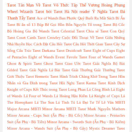
Tarot
Tản Mạn Về Tarot
Vô Thức Tập Thể
Vương Hoàng Phụng
Wheel
Wizards Tarot
bói Tarot Hà Nội
reader
Ý Nghĩa Tarot
Đá
Thanh Tẩy Tarot
Ace of Wands
Ban Phước Quỷ
Buổi Ra Mắt Sách
Bí Ẩn
Tarot
Bí ẩn số 13
Búp Bê Gọi Hồn
Bốn Nguyên Tố trong Tarot
Bộ Cốc
Bộ Hoàng Gia
Bộ Wands Tarot
Celestial Tarot
Chia sẻ Tarot
Con Quỷ
Tarot
Court Cards Tarot
Crowley
Cuộc Đối Thoại Về Tarot Giữa Những
Nhà Huyền Học
Cách Đặt Câu Hỏi Tarot
Câu Hỏi Thời Gian Tarot
Cây Sự
Sống
Cấu Trúc Tarot
Darkana Tarot
Druidcraft Tarot
Eight of Cups
Eight
of Pentacles
Eight of Wands
Event
Favole Tarot
Four of Wands
Garnet
Ghost & Spirit Tarot
Ghost Tarot
Giao Ước Tarot
Giải Nghĩa Bộ Bài
Gilded Tarot
Giải Nghĩa Lá Bài Tarot
Giải Thưởng
Giải Thưởng Tarot
Giới Thiệu Tarot
Hermetic Tarot
Hành Trình Chàng Khờ Trong Tarot
Hôn
Nhân và Gia Đình trong Tarot
Hội Nghị Tarot
Karma Tarot
Kinh Dịch
Knight of Cups
Kết Thúc trong Tarot
Long Phan
Lá Công Bình
Lá Eight
of Wands
Lá Four of Wands
Lá Hoàng Hậu Kiếm
Lá Knight of Cups
Lá
The Hierophant
Lá The Sun
Lá Tinh Tú
Lá Đại Tư Tế
Lê Vân
MBTI
Major Arcana
MBTI Minor Arcana
MBTI Tarot
Mark Nguyễn
Mathers
Minor Arcana - Cups Suit (Ẩn Phụ - Bộ Cốc)
Minor Arcana - Pentacles
Suit (Ẩn Phụ - Bộ Tiền)
Minor Arcana - Swords Suit (Ẩn Phụ - Bộ Kiếm)
Minor Arcana - Wands Suit (Ẩn Phụ - Bộ Gậy)
Mystic Dreamer Tarot