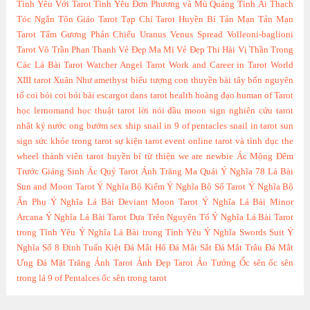
Tình Yêu Với Tarot
Tình Yêu Đơn Phương và Mù Quáng
Tình Ái Thạch
Tóc Ngắn
Tôn Giáo Tarot
Tạp Chí Tarot Huyền Bí
Tản Mạn
Tản Mạn
Tarot
Tấm Gương Phản Chiếu
Uranus
Venus Spread
Volleoni-baglioni
Tarot
Võ Trần Phan Thanh
Vẻ Đẹp Ma Mị
Vẻ Đẹp Thi Hài
Vị Thần Trong
Các Lá Bài Tarot
Watcher Angel Tarot
Work and Career in Tarot
World
XIII tarot
Xuân Như
amethyst
biểu tượng con thuyền
bài tây
bốn nguyên
tố
coi bói
coi bói bài
escargot dans tarot
health
hoàng đạo
human of Tarot
học lernomand
học thuật tarot
lời nói đầu
moon sign
nghiên cứu tarot
nhật ký
nước
ong bướm
sex
ship
snail in 9 of pentacles
snail in tarot
sun
sign
sức khỏe trong tarot
sự kiện
tarot event online
tarot và tình dục
the
wheel
thành viên tarot huyền bí
từ thiện
we are newbie
Ác Mộng Đêm
Trước Giáng Sinh
Ác Quỷ Tarot
Ánh Trăng Ma Quái
Ý Nghĩa 78 Lá Bài
Sun and Moon Tarot
Ý Nghĩa Bộ Kiếm
Ý Nghĩa Bộ Số Tarot
Ý Nghĩa Bộ
Ẩn Phụ
Ý Nghĩa Lá Bài Deviant Moon Tarot
Ý Nghĩa Lá Bài Minor
Arcana
Ý Nghĩa Lá Bài Tarot Dựa Trên Nguyên Tố
Ý Nghĩa Lá Bài Tarot
trong Tình Yêu
Ý Nghĩa Lá Bài trong Tình Yêu
Ý Nghĩa Swords Suit
Ý
Nghĩa Số 8
Đinh Tuấn Kiệt
Đá Mắt Hổ
Đá Mắt Sắt
Đá Mắt Trâu
Đá Mắt
Ưng
Đá Mặt Trăng
Ảnh Tarot
Ảnh Đẹp Tarot
Ảo Tưởng
Ốc sên
ốc sên
trong lá 9 of Pentalces
ốc sên trong tarot