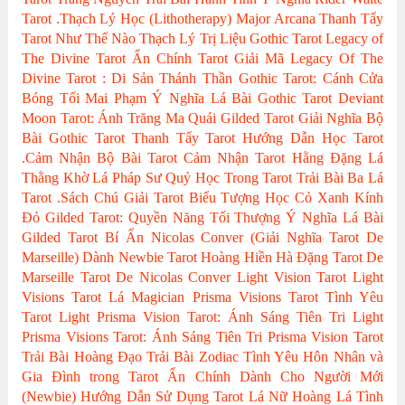
Tarot
.Thạch Lý Học (Lithotherapy)
Major Arcana
Thanh Tẩy
Tarot Như Thế Nào
Thạch Lý Trị Liệu
Gothic Tarot
Legacy of
The Divine Tarot
Ẩn Chính Tarot
Giải Mã Legacy Of The
Divine Tarot : Di Sản Thánh Thần
Gothic Tarot: Cánh Cửa
Bóng Tối
Mai Phạm
Ý Nghĩa Lá Bài Gothic Tarot
Deviant
Moon Tarot: Ánh Trăng Ma Quái
Gilded Tarot
Giải Nghĩa Bộ
Bài Gothic Tarot
Thanh Tẩy Tarot
Hướng Dẫn Học Tarot
.Cảm Nhận Bộ Bài Tarot
Cảm Nhận Tarot
Hằng Đặng
Lá
Thằng Khờ
Lá Pháp Sư
Quỷ Học Trong Tarot
Trải Bài Ba Lá
Tarot
.Sách Chú Giải Tarot
Biểu Tượng Học
Cỏ Xanh Kính
Đỏ
Gilded Tarot: Quyền Năng Tối Thượng
Ý Nghĩa Lá Bài
Gilded Tarot
Bí Ẩn Nicolas Conver (Giải Nghĩa Tarot De
Marseille)
Dành Newbie Tarot
Hoàng Hiền
Hà Đặng
Tarot De
Marseille
Tarot De Nicolas Conver
Light Vision Tarot
Light
Visions Tarot
Lá Magician
Prisma Visions Tarot
Tình Yêu
Tarot
Light Prisma Vision Tarot: Ánh Sáng Tiên Tri
Light
Prisma Visions Tarot: Ánh Sáng Tiên Tri
Prisma Vision Tarot
Trải Bài Hoàng Đạo
Trải Bài Zodiac
Tình Yêu Hôn Nhân và
Gia Đình trong Tarot
Ẩn Chính
Dành Cho Người Mới
(Newbie)
Hướng Dẫn Sử Dụng Tarot
Lá Nữ Hoàng
Lá Tình