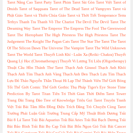
Tarot Nâng Cao
Tarot Party
Tarot Phim
Tarot Sài Gòn
Tarot Việt
Tarot of
Druids
Tarot of Saqquara
Tarot of The Dead
Tarot of Vampyres
Tarot và
Phật Giáo
Tarot và Thiên Chúa Giáo
Tarot và Thời Tiết
Temperance
Terra
Tethys
Thanh Tra
Thanh Võ
The Chariot
The Devil
The Devil Tarot
The
Dreaming Way Tarot
The Emperor
The Empress
The Fool
The Greenwood
Tarot
The Hierophant
The High Priestess
The High Priestess Tarot
The
Judgement
The Knight
The Pagan Cats Tarot
The Star
The Tarot
The Tarot
Of The Silicon Dawn
The Universe
The Vampire Tarot
The Wild Unknown
Tarot
The World Tarot
Thuyết Linh Khí - Luân Xa (Reiki- Chakra)
Thuyết
Quang Lý Học (Chromatherapy)
Thuyết Vi Lượng Trị Liệu (Oligotherapy)
Thuật Cầu Hồn
Thánh Thư Tarot
Thạch Anh Girasol
Thạch Anh Khói
Thạch Anh Tím
Thạch Anh Vàng
Thạch Anh Đen
Thạch Lựu Tím
Thạch
Lựu Đỏ
Thảo Nguyễn
Thần Thoại Hi Lạp
Thẻ Thành Viên
Thế Giới Bóng
Tối
Thế Giới Comic
Thế Giới Gothic
Thụ Pháp
Tiger's Eye Stone
Time
Prediction By Tarot
Titan
Tiên Tri Thời Gian Thời Điểm Tarot
Tower
Trang Đài
Trang Đào
Tree of Knowledge
Triệu Gọi Tarot
Truyện Tranh
Việt
Trài Bài Tâm Hồn Đồng Điệu
Trích Đăng
Trò Chuyện Cùng Tarot
Trường Phái Luận Giải
Trường Trung Cấp Mỹ Thuật Bình Dương
Trải
Bài 8 Lá Tarot
Trải Bài Aquarius
Trải Bài Aries
Trải Bài Bạch Dương
Trải
Bài Bảo Bình
Trải Bài Bọ Cạp
Trải Bài Bốn Ngọn Gió
Trải Bài Cancer