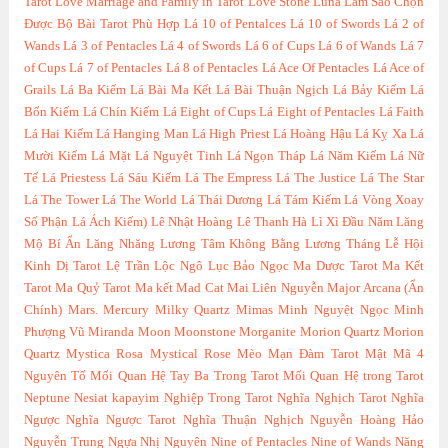
Tarot
Love Marriage and Family in Tarot
Love Stone
Luna
Làm Sao Chọn
Được Bộ Bài Tarot Phù Hợp
Lá 10 of Pentalces
Lá 10 of Swords
Lá 2 of
Wands
Lá 3 of Pentacles
Lá 4 of Swords
Lá 6 of Cups
Lá 6 of Wands
Lá 7
of Cups
Lá 7 of Pentacles
Lá 8 of Pentacles
Lá Ace Of Pentacles
Lá Ace of
Grails
Lá Ba Kiếm
Lá Bài Ma Kết
Lá Bài Thuận Ngịch
Lá Bảy Kiếm
Lá
Bốn Kiếm
Lá Chín Kiếm
Lá Eight of Cups
Lá Eight of Pentacles
Lá Faith
Lá Hai Kiếm
Lá Hanging Man
Lá High Priest
Lá Hoàng Hậu
Lá Kỵ Xa
Lá
Mười Kiếm
Lá Mặt
Lá Nguyệt Tinh
Lá Ngọn Tháp
Lá Năm Kiếm
Lá Nữ
Tế
Lá Priestess
Lá Sáu Kiếm
Lá The Empress
Lá The Justice
Lá The Star
Lá The Tower
Lá The World
Lá Thái Dương
Lá Tám Kiếm
Lá Vòng Xoay
Số Phận
Lá Ách Kiếm)
Lê Nhật Hoàng
Lê Thanh Hà
Lì Xì Đầu Năm
Lăng
Mộ Bí Ẩn
Lăng Nhăng
Lương Tâm Không Bằng Lương Tháng
Lễ Hội
Kinh Dị Tarot
Lệ Trần
Lộc Ngô
Lục Bảo Ngọc
Ma Dược Tarot
Ma Kết
Tarot
Ma Quỷ Tarot
Ma kết
Mad Cat
Mai Liên Nguyễn
Major Arcana (Ẩn
Chính)
Mars.
Mercury
Milky Quartz
Mimas
Minh Nguyệt Ngọc
Minh
Phượng Vũ
Miranda
Moon
Moonstone
Morganite
Morion Quartz
Morion
Quartz
Mystica Rosa
Mystical Rose
Mèo
Mạn Đàm Tarot
Mật Mã 4
Nguyên Tố
Mối Quan Hệ Tay Ba Trong Tarot
Mối Quan Hệ trong Tarot
Neptune
Nesiat kapayim
Nghiệp Trong Tarot
Nghĩa Nghịch Tarot
Nghĩa
Ngược
Nghĩa Ngược Tarot
Nghĩa Thuận Nghịch
Nguyễn Hoàng Hảo
Nguyễn Trung
Ngựa
Nhị Nguyên
Nine of Pentacles
Nine of Wands
Năng