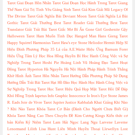
Tarot
Giai Đoạn Hôn Nhân Tarot
Giai Đoạn Học Hành Trong Tarot
Giang
Thế Nam
Giá Trị Tình Yêu
Giáng Sinh Tarot
Giả Kim
Giải Mã Legacy Of
The Divine Tarot
Giải Nghĩa Bài Deviant Moon Tarot
Giải Nghĩa Lá Bài
Gothic Tarot
Giải Thưởng Best Tarot Reader
Giải Thưởng Best Tarot
Translator
Giải Trải Bài Tarot
Giấc Mơ Bí Ẩn
Gone Girl
Goshenite
Gậy
Halloween Tarot
Ham Muốn Tình Dục
Hanged Man
Hans Gieng Tarot
Happy Squirrel
Harmonius Tarot
Haw's eye Stone
Heliodor
Hermit
Hiệp Sĩ
Hiệu Đính Phương Pháp 35 Lá của A.E.Waite
Hiệu Ứng Barnum Forer
Hiệu Ứng Tâm Lý Học
Hoa Hồng Huyền Bí
Hoc Hanh Công Việc và Sự
Nghiệp Trong Tarot
Hoshi Pie
Hoàng Linh Vũ
Hoàng Đạo Tarot
Hoạt
Động Tarot
Hyperion
Hà Nguyễn
Hà Nội
Hành Pháp
Hành Trình Thằng
Khờ
Hình Ảnh Tarot
Hôn Nhân Tarot
Hướng Dẫn Phương Pháp Sử Dụng
Hướng Dẫn Trải Bài Tarot
Hạt Hồ Đào
Học Hành
Học Hành Công Việc và
Sự Nghiệp Trong Tarot
Học Tarot Hiệu Quả
Họp Mặt Tarot
Hỏi Dễ Đáp
Khó
Hồng Trịnh
Iapetus
Info Graphic
Innocence
Io
Iron's Eye Stone
James
R. Eads
Joie de Vivre Tarot
Jupiter
Justice
Kabbalah
Khai Giảng
Khi Nào
?
Khi Nào Tarot
Khóa Tarot Cơ Bản (Dành Cho Người Chưa Biết Gì)
Khóa Tarot Nâng Cao Theo Chuyên Đề
Kim Cương
Kings
Kiến thức cơ
bản
Kiếm
Kỷ Niệm Tarot
Lam Hải Ngọc
Lang Ngu
Larvene
Laverne
Lenormand
Lilith
Lisa Hunt
Liên Minh Huyền Thoại
Llewellyn
Lost