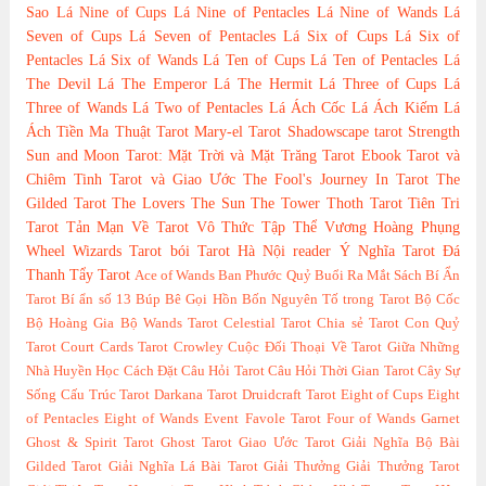
Sao
Lá Nine of Cups
Lá Nine of Pentacles
Lá Nine of Wands
Lá
Seven of Cups
Lá Seven of Pentacles
Lá Six of Cups
Lá Six of
Pentacles
Lá Six of Wands
Lá Ten of Cups
Lá Ten of Pentacles
Lá
The Devil
Lá The Emperor
Lá The Hermit
Lá Three of Cups
Lá
Three of Wands
Lá Two of Pentacles
Lá Ách Cốc
Lá Ách Kiếm
Lá
Ách Tiền
Ma Thuật Tarot
Mary-el Tarot
Shadowscape tarot
Strength
Sun and Moon Tarot: Mặt Trời và Mặt Trăng
Tarot Ebook
Tarot và
Chiêm Tinh
Tarot và Giao Ước
The Fool's Journey In Tarot
The
Gilded Tarot
The Lovers
The Sun
The Tower
Thoth Tarot
Tiên Tri
Tarot
Tản Mạn Về Tarot
Vô Thức Tập Thể
Vương Hoàng Phụng
Wheel
Wizards Tarot
bói Tarot Hà Nội
reader
Ý Nghĩa Tarot
Đá
Thanh Tẩy Tarot
Ace of Wands
Ban Phước Quỷ
Buổi Ra Mắt Sách
Bí Ẩn
Tarot
Bí ẩn số 13
Búp Bê Gọi Hồn
Bốn Nguyên Tố trong Tarot
Bộ Cốc
Bộ Hoàng Gia
Bộ Wands Tarot
Celestial Tarot
Chia sẻ Tarot
Con Quỷ
Tarot
Court Cards Tarot
Crowley
Cuộc Đối Thoại Về Tarot Giữa Những
Nhà Huyền Học
Cách Đặt Câu Hỏi Tarot
Câu Hỏi Thời Gian Tarot
Cây Sự
Sống
Cấu Trúc Tarot
Darkana Tarot
Druidcraft Tarot
Eight of Cups
Eight
of Pentacles
Eight of Wands
Event
Favole Tarot
Four of Wands
Garnet
Ghost & Spirit Tarot
Ghost Tarot
Giao Ước Tarot
Giải Nghĩa Bộ Bài
Gilded Tarot
Giải Nghĩa Lá Bài Tarot
Giải Thưởng
Giải Thưởng Tarot