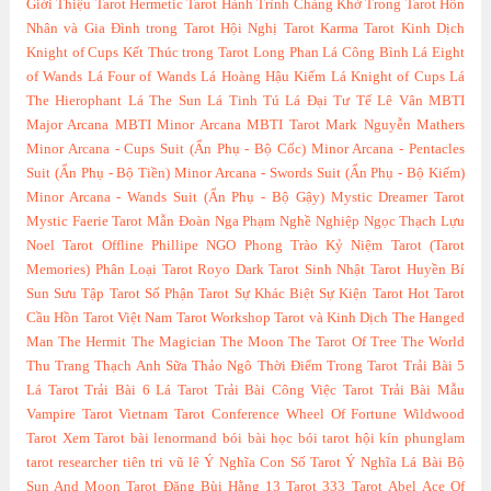
Giới Thiệu Tarot
Hermetic Tarot
Hành Trình Chàng Khờ Trong Tarot
Hôn
Nhân và Gia Đình trong Tarot
Hội Nghị Tarot
Karma Tarot
Kinh Dịch
Knight of Cups
Kết Thúc trong Tarot
Long Phan
Lá Công Bình
Lá Eight
of Wands
Lá Four of Wands
Lá Hoàng Hậu Kiếm
Lá Knight of Cups
Lá
The Hierophant
Lá The Sun
Lá Tinh Tú
Lá Đại Tư Tế
Lê Vân
MBTI
Major Arcana
MBTI Minor Arcana
MBTI Tarot
Mark Nguyễn
Mathers
Minor Arcana - Cups Suit (Ẩn Phụ - Bộ Cốc)
Minor Arcana - Pentacles
Suit (Ẩn Phụ - Bộ Tiền)
Minor Arcana - Swords Suit (Ẩn Phụ - Bộ Kiếm)
Minor Arcana - Wands Suit (Ẩn Phụ - Bộ Gậy)
Mystic Dreamer Tarot
Mystic Faerie Tarot
Mẫn Đoàn
Nga Phạm
Nghề Nghiệp
Ngọc Thạch Lựu
Noel Tarot
Offline
Phillipe NGO
Phong Trào Kỷ Niệm Tarot (Tarot
Memories)
Phân Loại Tarot
Royo Dark Tarot
Sinh Nhật Tarot Huyền Bí
Sun
Sưu Tập Tarot
Số Phận Tarot
Sự Khác Biệt
Sự Kiện Tarot Hot
Tarot
Cầu Hồn
Tarot Việt Nam
Tarot Workshop
Tarot và Kinh Dịch
The Hanged
Man
The Hermit
The Magician
The Moon
The Tarot Of Tree
The World
Thu Trang
Thạch Anh Sữa
Thảo Ngô
Thời Điểm Trong Tarot
Trải Bài 5
Lá Tarot
Trải Bài 6 Lá Tarot
Trải Bài Công Việc Tarot
Trải Bài Mẫu
Vampire Tarot
Vietnam Tarot Conference
Wheel Of Fortune
Wildwood
Tarot
Xem Tarot
bài lenormand
bói bài
học bói tarot
hội kín
phunglam
tarot researcher
tiên tri
vũ lê
Ý Nghĩa Con Số Tarot
Ý Nghĩa Lá Bài Bộ
Sun And Moon Tarot
Đặng Bùi Hằng
13 Tarot
333 Tarot
Abel
Ace Of