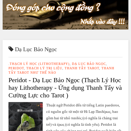
Dạ Lục Bảo Ngọc
.THẠCH LÝ HỌC (LITHOTHERAPY)
,
DẠ LỤC BẢO NGỌC
,
PERIDOT
,
THẠCH LÝ TRỊ LIỆU
,
THANH TẨY TAROT
,
THANH
TẨY TAROT NHƯ THẾ NÀO
Peridot - Dạ Lục Bảo Ngọc (Thạch Lý Học
hay Lithotherapy - Ứng dụng Thanh Tẩy và
Cường Lực cho Tarot )
Thuật ngữ Peridot đến từ tiếng Latin paederos,
có nguồn gốc từ một từ Hi Lạp Παιδέρως, bao
gồm hai từ nhỏ παιδός (có nghĩa là chàng trai
trẻ) và έρως (có nghĩa là tình yêu). Peridot là
tình yêu của chàng trai trẻ. Peridot xuất hiện rất