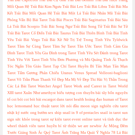
Trải Bài Capricorn
Trải Bài Cự Giải
Trải Bài Gemini
Trải Bài Hiện Trang
Mối Quan Hệ
Trải Bài Kim Ngưu
Trải Bài Leo
Trải Bài Libra
Trải Bài Ma
Kết
Trải Bài Mối Quan Hệ
Trải Bài Một Lá
Trải Bài Nhân Mã
Trải Bài
Phỏng Vấn Bộ Bài Tarot
Trải Bài Pisces
Trải Bài Sagittarius
Trải Bài Sáu
Lá
Trải Bài Scorpio
Trải Bài Song Ngư
Trải Bài Song Tử
Trải Bài Sư Tử
Trải Bài Tarot Cổ Điển
Trải Bài Taurus
Trải Bài Thiên Bình
Trải Bài Tình
Yêu
Trải Bài Virgo
Trải Bài Xử Nữ
Trị Trệ Trong Tình Yêu
Tyldwick
Tarot
Tâm Sự Cùng Tarot
Tâm Sự Tarot
Tân Ước Tarot
Tình Cảm Gia
Đình Tarot
Tình Yêu Gia Đình trong Tarot
Tình Yêu Sét Đánh trong Tarot
Tình Yêu Với Tarot
Tình Yêu Đơn Phương và Mù Quáng
Tình Ái Thạch
Tóc Ngắn
Tôn Giáo Tarot
Tạp Chí Tarot Huyền Bí
Tản Mạn
Tản Mạn
Tarot
Tấm Gương Phản Chiếu
Uranus
Venus Spread
Volleoni-baglioni
Tarot
Võ Trần Phan Thanh
Vẻ Đẹp Ma Mị
Vẻ Đẹp Thi Hài
Vị Thần Trong
Các Lá Bài Tarot
Watcher Angel Tarot
Work and Career in Tarot
World
XIII tarot
Xuân Như
amethyst
biểu tượng con thuyền
bài tây
bốn nguyên
tố
coi bói
coi bói bài
escargot dans tarot
health
hoàng đạo
human of Tarot
học lernomand
học thuật tarot
lời nói đầu
moon sign
nghiên cứu tarot
nhật ký
nước
ong bướm
sex
ship
snail in 9 of pentacles
snail in tarot
sun
sign
sức khỏe trong tarot
sự kiện
tarot event online
tarot và tình dục
the
wheel
thành viên tarot huyền bí
từ thiện
we are newbie
Ác Mộng Đêm
Trước Giáng Sinh
Ác Quỷ Tarot
Ánh Trăng Ma Quái
Ý Nghĩa 78 Lá Bài