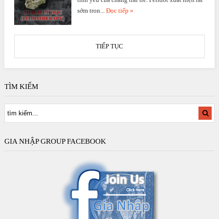
sớm tron...
Đọc tiếp »
TIẾP TỤC
TÌM KIẾM
GIA NHẬP GROUP FACEBOOK