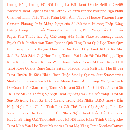
Lượng
Năng Lượng Đá
Nội Dung Lá Bài Tarot
Oracle Belline
Oze69
Watchers Tarot
Page of Wands
Patrick Valenza
Peridot
Philippe Ngo
Phim
Charmed
Phim Phép Thuật
Phim Điện Ảnh
Phobos
Phoebe
Phương Pháp
Camoin
Phương Pháp Móng Ngựa của S.L.Mathers
Phương Pháp Năng
Lượng Trong Luận Giải Minor Arcana
Phương Pháp Vòng Cấu Trúc của
Papus
Phụ Thuộc hay Áp Chế trong Hôn Nhân
Pluto
Poisoncage Tarot
Psych Cafe
Purification Tarot
Pyrope
Quà Tặng Tarot
Quỷ Học Tarot
Quỷ
Học Trong Tarot - Huyền Thuật Lá Bài Tarot
Quỷ Tarot
ROTA
Ra Mắt
Sách
Ra Mắt Sách Quỷ Học Trong Tarot - Vài Luận Đề Của Philippe Ngo
Rhea
Rhonda Boney
Ridear Waite Tarot
Rider
Robert M.Place
Rope Doll
Tarot
Rose Quartz
Rune
Sacha
Saturn
Shaddai
Sinh Nhật Lần Thứ III của
Tarot Huyền Bí
Siêu Nhân Bạch Tuộc
Smoky Quartz
Star
Strawberries
Study
Sun.
Swords
Sách Deviant Moon Tarot: Ánh Trăng Ma Quái
Sách
Dự Đoán Thời Gian Trong Tarot
Sách Tarot
Sâu Chăm Chỉ
Số 22 Tarot
Số
78 Tarot
Sự Gia Trưởng
Sự Kiện Tarot
Sự Sống và Cái Chết trong Tarot
Sự
Sụp Đổ trong Tarot
Sự Thuỷ Chung Trong Hôn Nhân
TARO
Tarot - Dẫn
Nhập Ngắn
Tarot Chiêm Tinh
Tarot Cái Chết
Tarot Cây Sự Sống
Tarot De
Vieville
Tarot Du Học
Tarot Dẫn Nhập Ngắn
Tarot Giải Trải Bài
Tarot
Huyền Bí Tặng Quà
Tarot Huế
Tarot Hà Nội
Tarot Hành Trình Chàng Khờ
Tarot Kính Vạn Hoa
Tarot Memories
Tarot Mạ Vàng
Tarot Nicolas Conver