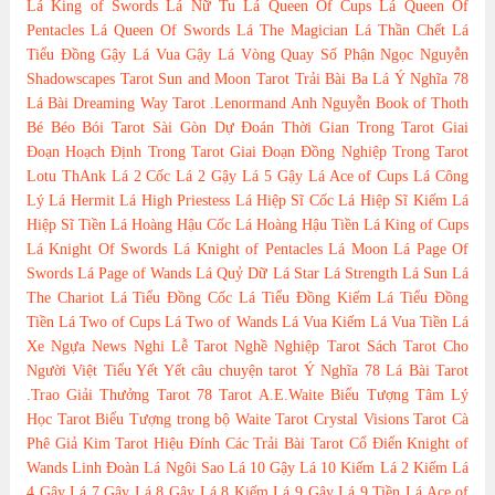
Lá King of Swords
Lá Nữ Tu
Lá Queen Of Cups
Lá Queen Of
Pentacles
Lá Queen Of Swords
Lá The Magician
Lá Thần Chết
Lá
Tiểu Đồng Gậy
Lá Vua Gậy
Lá Vòng Quay Số Phận
Ngọc Nguyễn
Shadowscapes Tarot
Sun and Moon Tarot
Trải Bài Ba Lá
Ý Nghĩa 78
Lá Bài Dreaming Way Tarot
.Lenormand
Anh Nguyễn
Book of Thoth
Bé Béo
Bói Tarot Sài Gòn
Dự Đoán Thời Gian Trong Tarot
Giai
Đoạn Hoạch Định Trong Tarot
Giai Đoạn Đồng Nghiệp Trong Tarot
Lotu ThAnk
Lá 2 Cốc
Lá 2 Gậy
Lá 5 Gậy
Lá Ace of Cups
Lá Công
Lý
Lá Hermit
Lá High Priestess
Lá Hiệp Sĩ Cốc
Lá Hiệp Sĩ Kiếm
Lá
Hiệp Sĩ Tiền
Lá Hoàng Hậu Cốc
Lá Hoàng Hậu Tiền
Lá King of Cups
Lá Knight Of Swords
Lá Knight of Pentacles
Lá Moon
Lá Page Of
Swords
Lá Page of Wands
Lá Quỷ Dữ
Lá Star
Lá Strength
Lá Sun
Lá
The Chariot
Lá Tiểu Đồng Cốc
Lá Tiểu Đồng Kiếm
Lá Tiểu Đồng
Tiền
Lá Two of Cups
Lá Two of Wands
Lá Vua Kiếm
Lá Vua Tiền
Lá
Xe Ngựa
News
Nghi Lễ Tarot
Nghề Nghiệp Tarot
Sách Tarot Cho
Người Việt
Tiểu Yết Yết
câu chuyện tarot
Ý Nghĩa 78 Lá Bài Tarot
.Trao Giải Thưởng Tarot
78 Tarot
A.E.Waite
Biểu Tượng Tâm Lý
Học Tarot
Biểu Tượng trong bộ Waite Tarot
Crystal Visions Tarot
Cà
Phê
Giả Kim Tarot
Hiệu Đính Các Trải Bài Tarot Cổ Điển
Knight of
Wands
Linh Đoàn
Lá Ngôi Sao
Lá 10 Gậy
Lá 10 Kiếm
Lá 2 Kiếm
Lá
4 Gậy
Lá 7 Gậy
Lá 8 Gậy
Lá 8 Kiếm
Lá 9 Gậy
Lá 9 Tiền
Lá Ace of