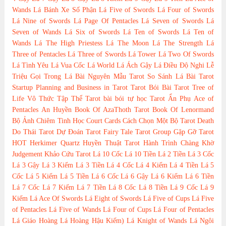
Wands
Lá Bánh Xe Số Phận
Lá Five of Swords
Lá Four of Swords
Lá Nine of Swords
Lá Page Of Pentacles
Lá Seven of Swords
Lá
Seven of Wands
Lá Six of Swords
Lá Ten of Swords
Lá Ten of
Wands
Lá The High Priestess
Lá The Moon
Lá The Strength
Lá
Three of Pentacles
Lá Three of Swords
Lá Tower
Lá Two Of Swords
Lá Tình Yêu
Lá Vua Cốc
Lá World
Lá Ách Gậy
Lá Điều Độ
Nghi Lễ
Triệu Gọi Trong Lá Bài
Nguyên Mẫu Tarot
So Sánh Lá Bài Tarot
Startup Planning and Business in Tarot
Tarot Bói Bài Tarot
Tree of
Life
Vô Thức Tập Thể Tarot
bài bói
tự học Tarot
Ẩn Phụ
Ace of
Pentacles
An Huyền
Book Of AzaThoth Tarot
Book Of Lenormand
Bộ Ảnh
Chiêm Tinh Học
Court Cards
Cách Chọn Một Bộ Tarot
Death
Do Thái Tarot
Dự Đoán Tarot
Fairy Tale Tarot
Group
Gặp Gỡ Tarot
HOT
Herkimer Quartz
Huyền Thuật Tarot
Hành Trình Chàng Khờ
Judgement
Khảo Cứu Tarot
Lá 10 Cốc
Lá 10 Tiền
Lá 2 Tiền
Lá 3 Cốc
Lá 3 Gậy
Lá 3 Kiếm
Lá 3 Tiền
Lá 4 Cốc
Lá 4 Kiếm
Lá 4 Tiền
Lá 5
Cốc
Lá 5 Kiếm
Lá 5 Tiền
Lá 6 Cốc
Lá 6 Gậy
Lá 6 Kiếm
Lá 6 Tiền
Lá 7 Cốc
Lá 7 Kiếm
Lá 7 Tiền
Lá 8 Cốc
Lá 8 Tiền
Lá 9 Cốc
Lá 9
Kiếm
Lá Ace Of Swords
Lá Eight of Swords
Lá Five of Cups
Lá Five
of Pentacles
Lá Five of Wands
Lá Four of Cups
Lá Four of Pentacles
Lá Giáo Hoàng
Lá Hoàng Hậu Kiếm)
Lá Knight of Wands
Lá Ngôi