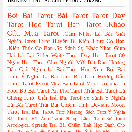
TÌM KIẾM THEO CÁC CHỦ ĐỀ TRONG TRANG:
Bói Bài Tarot
Bài Tarot
Tarot
Dạy
Tarot
Học Tarot
Bán Tarot
.Khảo
Cứu
Mua Tarot
.Cảm Nhận Lá Bài
Giải
Nghĩa Tarot
Tarot Huyền Bí
Kiến Thức Cơ Bản
.Kiến Thức Cơ Bản
.So Sánh Sự Khác Nhau Giữa
Hai Lá Bài
Rider Waite Tarot
Dạy Học Tarot
80
Ngày Học Tarot Cho Người Mới Bắt Đầu
Hướng
Dẫn Giải Nghĩa Lá Bài Tarot
Học Xem Bói Bài
Tarot
Ý Nghĩa Lá Bài Tarot
Bói Tarot
Hướng Dẫn
Tarot
.Tarot Event
Mua Bán Tarot
Minor Arcana
Lá
Fool
Bộ Bài Tarot
Ẩn Phụ Tarot
.Trải Bài Tarot
Lá
Chàng Khờ
.Giải Trải Bài Tarot
So Sánh Ý Nghĩa
Lá Bài Tarot
Trải Bài Chiêm Tinh
Deviant Moon
Tarot
Trải Bài Tarot
Tarot Meeting
.Sách Tarot
Ý Nghĩa
Bài Tarot
.Bộ Ảnh Tarot
Phùng Lâm
.Tâm Sự Tarot
Astrological Spreads
Trải Bài Chiêm Tinh Học Dành Cho
Tarot
Trang Nguyễn
Trải Bài Hành Tinh
Ý Nghĩa Rider Waite