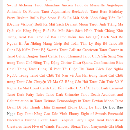
Sword
Alchemy Tarot
Almadine
Ancien Tarot de Marseille
Angelique
Animalis Os Fotuna Tarot
Aquamarine
Beelzebub Tarot
Bern
Birthday
Party
Bixbite
Bull's Eye Stone
Buổi Ra Mắt Sách "Ánh Sáng Tiên Tri"
(Devine Visions)
Buổi Ra Mắt Sách Deviant Moon Tarot: Ánh Trăng Ma
Quái của Hằng Đặng
Buổi Ra Mắt Sách Sách Hành Trình Chàng Khờ
Trong Tarot
Bài Tarot Cổ
Bài Tarot Hiếm
Bàn Tay Quỷ
Bách Việt
Bé
Ngoan
Bí Ẩn Những Mảng Ghép
Bói Toán Tâm Lý
Búp Bê Tarot
Bộ
Cups
Bộ Kiếm Tarot
Bộ Swords Tarot
Callisto
Capricorn Tarot
Career in
Tarot
Celtic Dragon Tarot
Celtic Tarot
Charmed Tarot
Chưa Sẵn Sàng Yêu
trong Tarot
Chủ Động Thụ Động
Citrine
Clear Quartz
Confirmation Bias
Cruel Thing Tarot
Cung Hỉ Phát Tài
Cuộc Thi Tarot
Cách Đọc Nghĩa
Ngược Trong Tarot
Cái Chết Tai Nạn và Ám Hại trong Tarot
Cái Chết
trong Tarot
Câu Chuyện Về Ma Cà Rồng
Câu Hỏi Tarot
Cấu Trúc Và Ý
Nghĩa Lá Mặt Court Cards
Cầu Hồn Celtic
Cựu Ước Tarot
Dark Carnival
Tarot
Dark Fairy Tales Tarot
Dark Grimoire Tarot
Death Accident and
Calumniation in Tarot
Deimos
Demonology in Tarot
Devian Moon Tarot
Devil
Di Sản Thánh Thần
Diamond
Dione
Dung Le Huu
Dạ Lục Bảo
Ngọc
Dạy Tarot Nâng Cao
Dốc Vĩnh
Ebony
Eight of Swords
Emerauld
Enceladus
Europa
Event Tarot
Ezequiel
Fairy Light Tarot
Fantastical
Creatures Tarot
Five of Wands
Franceso Sforza Tarot
Ganymede
Gia Đình