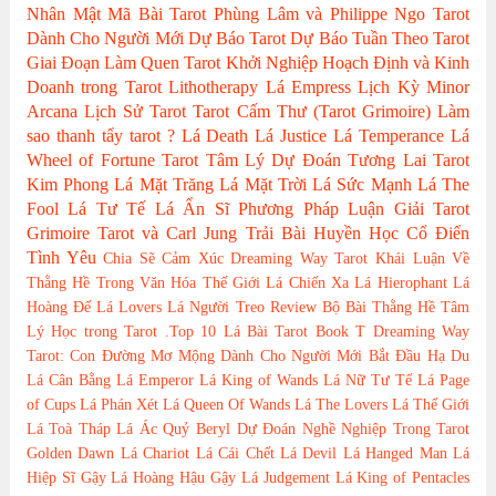
Nhân
Mật Mã Bài Tarot
Phùng Lâm và Philippe Ngo
Tarot
Dành Cho Người Mới
Dự Báo Tarot
Dự Báo Tuần Theo Tarot
Giai Đoạn Làm Quen Tarot
Khởi Nghiệp Hoạch Định và Kinh
Doanh trong Tarot
Lithotherapy
Lá Empress
Lịch Kỳ Minor
Arcana
Lịch Sử Tarot
Tarot Cấm Thư (Tarot Grimoire)
Làm
sao thanh tẩy tarot ?
Lá Death
Lá Justice
Lá Temperance
Lá
Wheel of Fortune
Tarot Tâm Lý
Dự Đoán Tương Lai Tarot
Kim Phong
Lá Mặt Trăng
Lá Mặt Trời
Lá Sức Mạnh
Lá The
Fool
Lá Tư Tế
Lá Ẩn Sĩ
Phương Pháp Luận Giải
Tarot
Grimoire
Tarot và Carl Jung
Trải Bài Huyền Học Cổ Điển
Tình Yêu
Chia Sẽ Cảm Xúc
Dreaming Way Tarot
Khái Luận Về
Thằng Hề Trong Văn Hóa Thế Giới
Lá Chiến Xa
Lá Hierophant
Lá
Hoàng Đế
Lá Lovers
Lá Người Treo
Review Bộ Bài
Thằng Hề
Tâm
Lý Học trong Tarot
.Top 10 Lá Bài Tarot
Book T
Dreaming Way
Tarot: Con Đường Mơ Mộng
Dành Cho Người Mới Bắt Đầu
Hạ Du
Lá Cân Bằng
Lá Emperor
Lá King of Wands
Lá Nữ Tư Tế
Lá Page
of Cups
Lá Phán Xét
Lá Queen Of Wands
Lá The Lovers
Lá Thế Giới
Lá Toà Tháp
Lá Ác Quỷ
Beryl
Dự Đoán Nghề Nghiệp Trong Tarot
Golden Dawn
Lá Chariot
Lá Cái Chết
Lá Devil
Lá Hanged Man
Lá
Hiệp Sĩ Gậy
Lá Hoàng Hậu Gậy
Lá Judgement
Lá King of Pentacles