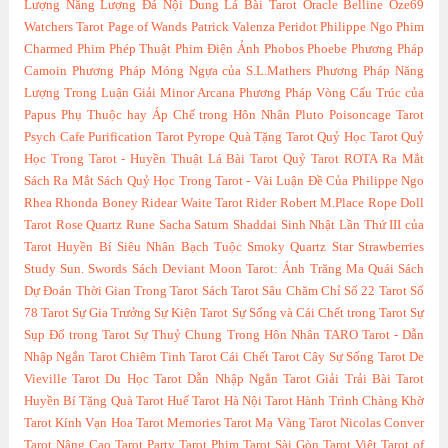
Lượng
Năng Lượng Đá
Nội Dung Lá Bài Tarot
Oracle Belline
Oze69
Watchers Tarot
Page of Wands
Patrick Valenza
Peridot
Philippe Ngo
Phim
Charmed
Phim Phép Thuật
Phim Điện Ảnh
Phobos
Phoebe
Phương Pháp
Camoin
Phương Pháp Móng Ngựa của S.L.Mathers
Phương Pháp Năng
Lượng Trong Luận Giải Minor Arcana
Phương Pháp Vòng Cấu Trúc của
Papus
Phụ Thuộc hay Áp Chế trong Hôn Nhân
Pluto
Poisoncage Tarot
Psych Cafe
Purification Tarot
Pyrope
Quà Tặng Tarot
Quỷ Học Tarot
Quỷ
Học Trong Tarot - Huyền Thuật Lá Bài Tarot
Quỷ Tarot
ROTA
Ra Mắt
Sách
Ra Mắt Sách Quỷ Học Trong Tarot - Vài Luận Đề Của Philippe Ngo
Rhea
Rhonda Boney
Ridear Waite Tarot
Rider
Robert M.Place
Rope Doll
Tarot
Rose Quartz
Rune
Sacha
Saturn
Shaddai
Sinh Nhật Lần Thứ III của
Tarot Huyền Bí
Siêu Nhân Bạch Tuộc
Smoky Quartz
Star
Strawberries
Study
Sun.
Swords
Sách Deviant Moon Tarot: Ánh Trăng Ma Quái
Sách
Dự Đoán Thời Gian Trong Tarot
Sách Tarot
Sâu Chăm Chỉ
Số 22 Tarot
Số
78 Tarot
Sự Gia Trưởng
Sự Kiện Tarot
Sự Sống và Cái Chết trong Tarot
Sự
Sụp Đổ trong Tarot
Sự Thuỷ Chung Trong Hôn Nhân
TARO
Tarot - Dẫn
Nhập Ngắn
Tarot Chiêm Tinh
Tarot Cái Chết
Tarot Cây Sự Sống
Tarot De
Vieville
Tarot Du Học
Tarot Dẫn Nhập Ngắn
Tarot Giải Trải Bài
Tarot
Huyền Bí Tặng Quà
Tarot Huế
Tarot Hà Nội
Tarot Hành Trình Chàng Khờ
Tarot Kính Vạn Hoa
Tarot Memories
Tarot Mạ Vàng
Tarot Nicolas Conver
Tarot Nâng Cao
Tarot Party
Tarot Phim
Tarot Sài Gòn
Tarot Việt
Tarot of