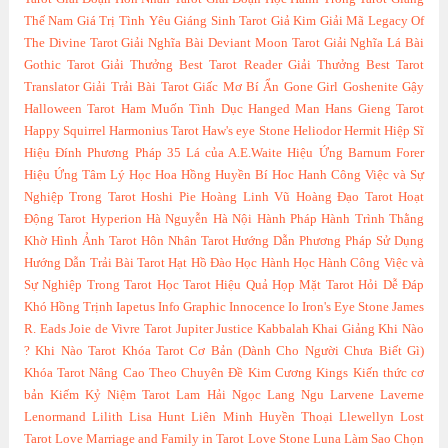
Thế Nam
Giá Trị Tình Yêu
Giáng Sinh Tarot
Giả Kim
Giải Mã Legacy Of
The Divine Tarot
Giải Nghĩa Bài Deviant Moon Tarot
Giải Nghĩa Lá Bài
Gothic Tarot
Giải Thưởng Best Tarot Reader
Giải Thưởng Best Tarot
Translator
Giải Trải Bài Tarot
Giấc Mơ Bí Ẩn
Gone Girl
Goshenite
Gậy
Halloween Tarot
Ham Muốn Tình Dục
Hanged Man
Hans Gieng Tarot
Happy Squirrel
Harmonius Tarot
Haw's eye Stone
Heliodor
Hermit
Hiệp Sĩ
Hiệu Đính Phương Pháp 35 Lá của A.E.Waite
Hiệu Ứng Barnum Forer
Hiệu Ứng Tâm Lý Học
Hoa Hồng Huyền Bí
Hoc Hanh Công Việc và Sự
Nghiệp Trong Tarot
Hoshi Pie
Hoàng Linh Vũ
Hoàng Đạo Tarot
Hoạt
Động Tarot
Hyperion
Hà Nguyễn
Hà Nội
Hành Pháp
Hành Trình Thằng
Khờ
Hình Ảnh Tarot
Hôn Nhân Tarot
Hướng Dẫn Phương Pháp Sử Dụng
Hướng Dẫn Trải Bài Tarot
Hạt Hồ Đào
Học Hành
Học Hành Công Việc và
Sự Nghiệp Trong Tarot
Học Tarot Hiệu Quả
Họp Mặt Tarot
Hỏi Dễ Đáp
Khó
Hồng Trịnh
Iapetus
Info Graphic
Innocence
Io
Iron's Eye Stone
James
R. Eads
Joie de Vivre Tarot
Jupiter
Justice
Kabbalah
Khai Giảng
Khi Nào
?
Khi Nào Tarot
Khóa Tarot Cơ Bản (Dành Cho Người Chưa Biết Gì)
Khóa Tarot Nâng Cao Theo Chuyên Đề
Kim Cương
Kings
Kiến thức cơ
bản
Kiếm
Kỷ Niệm Tarot
Lam Hải Ngọc
Lang Ngu
Larvene
Laverne
Lenormand
Lilith
Lisa Hunt
Liên Minh Huyền Thoại
Llewellyn
Lost
Tarot
Love Marriage and Family in Tarot
Love Stone
Luna
Làm Sao Chọn