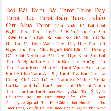
Bói Bài Tarot
Bài Tarot
Tarot
Dạy
Tarot
Học Tarot
Bán Tarot
.Khảo
Cứu
Mua Tarot
.Cảm Nhận Lá Bài
Giải
Nghĩa Tarot
Tarot Huyền Bí
Kiến Thức Cơ Bản
.Kiến Thức Cơ Bản
.So Sánh Sự Khác Nhau Giữa
Hai Lá Bài
Rider Waite Tarot
Dạy Học Tarot
80
Ngày Học Tarot Cho Người Mới Bắt Đầu
Hướng
Dẫn Giải Nghĩa Lá Bài Tarot
Học Xem Bói Bài
Tarot
Ý Nghĩa Lá Bài Tarot
Bói Tarot
Hướng Dẫn
Tarot
.Tarot Event
Mua Bán Tarot
Minor Arcana
Lá
Fool
Bộ Bài Tarot
Ẩn Phụ Tarot
.Trải Bài Tarot
Lá
Chàng Khờ
.Giải Trải Bài Tarot
So Sánh Ý Nghĩa
Lá Bài Tarot
Trải Bài Chiêm Tinh
Deviant Moon
Tarot
Trải Bài Tarot
Tarot Meeting
.Sách Tarot
Ý Nghĩa
Bài Tarot
.Bộ Ảnh Tarot
Phùng Lâm
.Tâm Sự Tarot
Astrological Spreads
Trải Bài Chiêm Tinh Học Dành Cho
Tarot
Trang Nguyễn
Trải Bài Hành Tinh
Ý Nghĩa Rider Waite