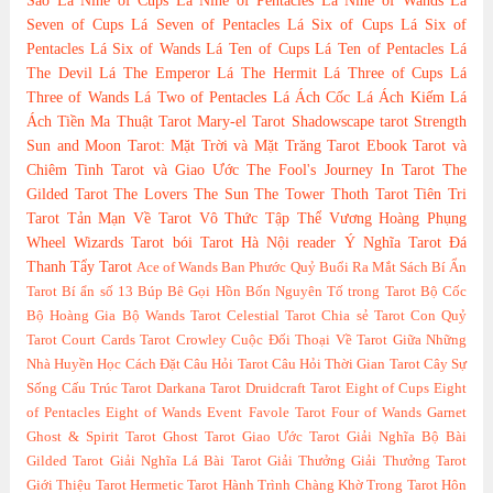
Sao
Lá Nine of Cups
Lá Nine of Pentacles
Lá Nine of Wands
Lá
Seven of Cups
Lá Seven of Pentacles
Lá Six of Cups
Lá Six of
Pentacles
Lá Six of Wands
Lá Ten of Cups
Lá Ten of Pentacles
Lá
The Devil
Lá The Emperor
Lá The Hermit
Lá Three of Cups
Lá
Three of Wands
Lá Two of Pentacles
Lá Ách Cốc
Lá Ách Kiếm
Lá
Ách Tiền
Ma Thuật Tarot
Mary-el Tarot
Shadowscape tarot
Strength
Sun and Moon Tarot: Mặt Trời và Mặt Trăng
Tarot Ebook
Tarot và
Chiêm Tinh
Tarot và Giao Ước
The Fool's Journey In Tarot
The
Gilded Tarot
The Lovers
The Sun
The Tower
Thoth Tarot
Tiên Tri
Tarot
Tản Mạn Về Tarot
Vô Thức Tập Thể
Vương Hoàng Phụng
Wheel
Wizards Tarot
bói Tarot Hà Nội
reader
Ý Nghĩa Tarot
Đá
Thanh Tẩy Tarot
Ace of Wands
Ban Phước Quỷ
Buổi Ra Mắt Sách
Bí Ẩn
Tarot
Bí ẩn số 13
Búp Bê Gọi Hồn
Bốn Nguyên Tố trong Tarot
Bộ Cốc
Bộ Hoàng Gia
Bộ Wands Tarot
Celestial Tarot
Chia sẻ Tarot
Con Quỷ
Tarot
Court Cards Tarot
Crowley
Cuộc Đối Thoại Về Tarot Giữa Những
Nhà Huyền Học
Cách Đặt Câu Hỏi Tarot
Câu Hỏi Thời Gian Tarot
Cây Sự
Sống
Cấu Trúc Tarot
Darkana Tarot
Druidcraft Tarot
Eight of Cups
Eight
of Pentacles
Eight of Wands
Event
Favole Tarot
Four of Wands
Garnet
Ghost & Spirit Tarot
Ghost Tarot
Giao Ước Tarot
Giải Nghĩa Bộ Bài
Gilded Tarot
Giải Nghĩa Lá Bài Tarot
Giải Thưởng
Giải Thưởng Tarot
Giới Thiệu Tarot
Hermetic Tarot
Hành Trình Chàng Khờ Trong Tarot
Hôn