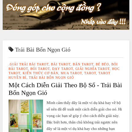
Trải Bài Bốn Ngọn Gió
.GIẢI TRẢI BÀI TAROT
,
BÀI TAROT
,
BÁN TAROT
,
BÉ BÉO
,
BÓI
BÀI TAROT
,
BÓI TAROT
,
DẠY TAROT
,
GIẢI NGHĨA TAROT
,
HỌC
TAROT
,
KIẾN THỨC CƠ BẢN
,
MUA TAROT
,
TAROT
,
TAROT
HUYỀN BÍ
,
TRẢI BÀI BỐN NGỌN GIÓ
Một Cách Diễn Giải Theo Bộ Số - Trải Bài
Bốn Ngọn Gió
Mình cảm thấy đây là một ví dụ khá hay về bộ
số nên đã đề xuất một cách diễn giải cho nó. Hi
vọng các bạn sẽ góp ý cho cách diễn giải này.
Đặc biệt hơn, thân chủ không trải ngược nên
đây sẽ là một ví dụ khá hay cho những bạn