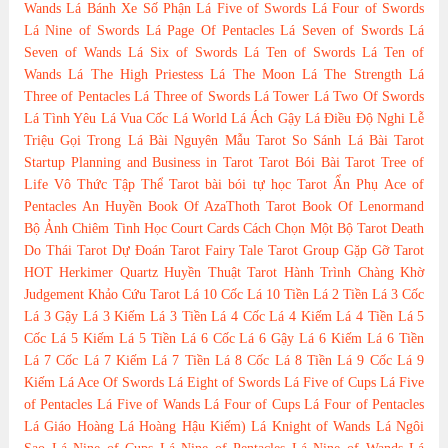
Wands
Lá Bánh Xe Số Phận
Lá Five of Swords
Lá Four of Swords
Lá Nine of Swords
Lá Page Of Pentacles
Lá Seven of Swords
Lá
Seven of Wands
Lá Six of Swords
Lá Ten of Swords
Lá Ten of
Wands
Lá The High Priestess
Lá The Moon
Lá The Strength
Lá
Three of Pentacles
Lá Three of Swords
Lá Tower
Lá Two Of Swords
Lá Tình Yêu
Lá Vua Cốc
Lá World
Lá Ách Gậy
Lá Điều Độ
Nghi Lễ
Triệu Gọi Trong Lá Bài
Nguyên Mẫu Tarot
So Sánh Lá Bài Tarot
Startup Planning and Business in Tarot
Tarot Bói Bài Tarot
Tree of
Life
Vô Thức Tập Thể Tarot
bài bói
tự học Tarot
Ẩn Phụ
Ace of
Pentacles
An Huyền
Book Of AzaThoth Tarot
Book Of Lenormand
Bộ Ảnh
Chiêm Tinh Học
Court Cards
Cách Chọn Một Bộ Tarot
Death
Do Thái Tarot
Dự Đoán Tarot
Fairy Tale Tarot
Group
Gặp Gỡ Tarot
HOT
Herkimer Quartz
Huyền Thuật Tarot
Hành Trình Chàng Khờ
Judgement
Khảo Cứu Tarot
Lá 10 Cốc
Lá 10 Tiền
Lá 2 Tiền
Lá 3 Cốc
Lá 3 Gậy
Lá 3 Kiếm
Lá 3 Tiền
Lá 4 Cốc
Lá 4 Kiếm
Lá 4 Tiền
Lá 5
Cốc
Lá 5 Kiếm
Lá 5 Tiền
Lá 6 Cốc
Lá 6 Gậy
Lá 6 Kiếm
Lá 6 Tiền
Lá 7 Cốc
Lá 7 Kiếm
Lá 7 Tiền
Lá 8 Cốc
Lá 8 Tiền
Lá 9 Cốc
Lá 9
Kiếm
Lá Ace Of Swords
Lá Eight of Swords
Lá Five of Cups
Lá Five
of Pentacles
Lá Five of Wands
Lá Four of Cups
Lá Four of Pentacles
Lá Giáo Hoàng
Lá Hoàng Hậu Kiếm)
Lá Knight of Wands
Lá Ngôi