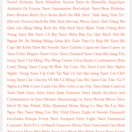
Sword
Alchemy Tarot
Almadine
Ancien Tarot de Marseille
Angelique
Animalis Os Fotuna Tarot
Aquamarine
Beelzebub Tarot
Bern
Birthday
Party
Bixbite
Bull's Eye Stone
Buổi Ra Mắt Sách "Ánh Sáng Tiên Tri"
(Devine Visions)
Buổi Ra Mắt Sách Deviant Moon Tarot: Ánh Trăng Ma
Quái của Hằng Đặng
Buổi Ra Mắt Sách Sách Hành Trình Chàng Khờ
Trong Tarot
Bài Tarot Cổ
Bài Tarot Hiếm
Bàn Tay Quỷ
Bách Việt
Bé
Ngoan
Bí Ẩn Những Mảng Ghép
Bói Toán Tâm Lý
Búp Bê Tarot
Bộ
Cups
Bộ Kiếm Tarot
Bộ Swords Tarot
Callisto
Capricorn Tarot
Career in
Tarot
Celtic Dragon Tarot
Celtic Tarot
Charmed Tarot
Chưa Sẵn Sàng Yêu
trong Tarot
Chủ Động Thụ Động
Citrine
Clear Quartz
Confirmation Bias
Cruel Thing Tarot
Cung Hỉ Phát Tài
Cuộc Thi Tarot
Cách Đọc Nghĩa
Ngược Trong Tarot
Cái Chết Tai Nạn và Ám Hại trong Tarot
Cái Chết
trong Tarot
Câu Chuyện Về Ma Cà Rồng
Câu Hỏi Tarot
Cấu Trúc Và Ý
Nghĩa Lá Mặt Court Cards
Cầu Hồn Celtic
Cựu Ước Tarot
Dark Carnival
Tarot
Dark Fairy Tales Tarot
Dark Grimoire Tarot
Death Accident and
Calumniation in Tarot
Deimos
Demonology in Tarot
Devian Moon Tarot
Devil
Di Sản Thánh Thần
Diamond
Dione
Dung Le Huu
Dạ Lục Bảo
Ngọc
Dạy Tarot Nâng Cao
Dốc Vĩnh
Ebony
Eight of Swords
Emerauld
Enceladus
Europa
Event Tarot
Ezequiel
Fairy Light Tarot
Fantastical
Creatures Tarot
Five of Wands
Franceso Sforza Tarot
Ganymede
Gia Đình
Tarot
Giai Đoạn Hôn Nhân Tarot
Giai Đoạn Học Hành Trong Tarot
Giang