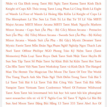
Nhân và Gia Đình trong Tarot
Hội Nghị Tarot
Karma Tarot
Kinh Dịch
Knight of Cups
Kết Thúc trong Tarot
Long Phan
Lá Công Bình
Lá Eight
of Wands
Lá Four of Wands
Lá Hoàng Hậu Kiếm
Lá Knight of Cups
Lá
The Hierophant
Lá The Sun
Lá Tinh Tú
Lá Đại Tư Tế
Lê Vân
MBTI
Major Arcana
MBTI Minor Arcana
MBTI Tarot
Mark Nguyễn
Mathers
Minor Arcana - Cups Suit (Ẩn Phụ - Bộ Cốc)
Minor Arcana - Pentacles
Suit (Ẩn Phụ - Bộ Tiền)
Minor Arcana - Swords Suit (Ẩn Phụ - Bộ Kiếm)
Minor Arcana - Wands Suit (Ẩn Phụ - Bộ Gậy)
Mystic Dreamer Tarot
Mystic Faerie Tarot
Mẫn Đoàn
Nga Phạm
Nghề Nghiệp
Ngọc Thạch Lựu
Noel Tarot
Offline
Phillipe NGO
Phong Trào Kỷ Niệm Tarot (Tarot
Memories)
Phân Loại Tarot
Royo Dark Tarot
Sinh Nhật Tarot Huyền Bí
Sun
Sưu Tập Tarot
Số Phận Tarot
Sự Khác Biệt
Sự Kiện Tarot Hot
Tarot
Cầu Hồn
Tarot Việt Nam
Tarot Workshop
Tarot và Kinh Dịch
The Hanged
Man
The Hermit
The Magician
The Moon
The Tarot Of Tree
The World
Thu Trang
Thạch Anh Sữa
Thảo Ngô
Thời Điểm Trong Tarot
Trải Bài 5
Lá Tarot
Trải Bài 6 Lá Tarot
Trải Bài Công Việc Tarot
Trải Bài Mẫu
Vampire Tarot
Vietnam Tarot Conference
Wheel Of Fortune
Wildwood
Tarot
Xem Tarot
bài lenormand
bói bài
học bói tarot
hội kín
phunglam
tarot researcher
tiên tri
vũ lê
Ý Nghĩa Con Số Tarot
Ý Nghĩa Lá Bài Bộ
Sun And Moon Tarot
Đặng Bùi Hằng
13 Tarot
333 Tarot
Abel
Ace Of