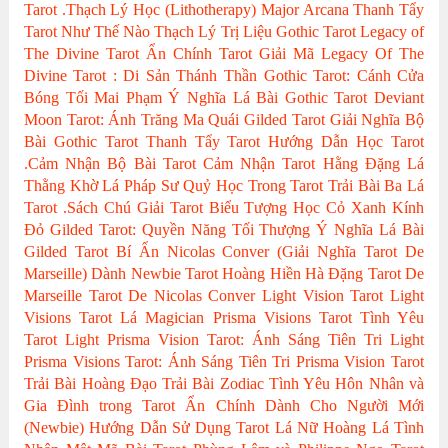
Tarot
.Thạch Lý Học (Lithotherapy)
Major Arcana
Thanh Tẩy
Tarot Như Thế Nào
Thạch Lý Trị Liệu
Gothic Tarot
Legacy of
The Divine Tarot
Ẩn Chính Tarot
Giải Mã Legacy Of The
Divine Tarot : Di Sản Thánh Thần
Gothic Tarot: Cánh Cửa
Bóng Tối
Mai Phạm
Ý Nghĩa Lá Bài Gothic Tarot
Deviant
Moon Tarot: Ánh Trăng Ma Quái
Gilded Tarot
Giải Nghĩa Bộ
Bài Gothic Tarot
Thanh Tẩy Tarot
Hướng Dẫn Học Tarot
.Cảm Nhận Bộ Bài Tarot
Cảm Nhận Tarot
Hằng Đặng
Lá
Thằng Khờ
Lá Pháp Sư
Quỷ Học Trong Tarot
Trải Bài Ba Lá
Tarot
.Sách Chú Giải Tarot
Biểu Tượng Học
Cỏ Xanh Kính
Đỏ
Gilded Tarot: Quyền Năng Tối Thượng
Ý Nghĩa Lá Bài
Gilded Tarot
Bí Ẩn Nicolas Conver (Giải Nghĩa Tarot De
Marseille)
Dành Newbie Tarot
Hoàng Hiền
Hà Đặng
Tarot De
Marseille
Tarot De Nicolas Conver
Light Vision Tarot
Light
Visions Tarot
Lá Magician
Prisma Visions Tarot
Tình Yêu
Tarot
Light Prisma Vision Tarot: Ánh Sáng Tiên Tri
Light
Prisma Visions Tarot: Ánh Sáng Tiên Tri
Prisma Vision Tarot
Trải Bài Hoàng Đạo
Trải Bài Zodiac
Tình Yêu Hôn Nhân và
Gia Đình trong Tarot
Ẩn Chính
Dành Cho Người Mới
(Newbie)
Hướng Dẫn Sử Dụng Tarot
Lá Nữ Hoàng
Lá Tình