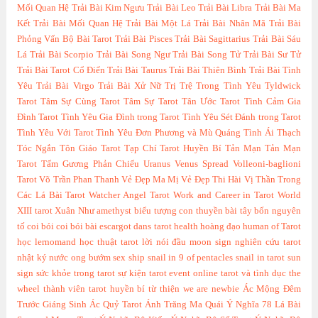
Mối Quan Hệ
Trải Bài Kim Ngưu
Trải Bài Leo
Trải Bài Libra
Trải Bài Ma
Kết
Trải Bài Mối Quan Hệ
Trải Bài Một Lá
Trải Bài Nhân Mã
Trải Bài
Phỏng Vấn Bộ Bài Tarot
Trải Bài Pisces
Trải Bài Sagittarius
Trải Bài Sáu
Lá
Trải Bài Scorpio
Trải Bài Song Ngư
Trải Bài Song Tử
Trải Bài Sư Tử
Trải Bài Tarot Cổ Điển
Trải Bài Taurus
Trải Bài Thiên Bình
Trải Bài Tình
Yêu
Trải Bài Virgo
Trải Bài Xử Nữ
Trị Trệ Trong Tình Yêu
Tyldwick
Tarot
Tâm Sự Cùng Tarot
Tâm Sự Tarot
Tân Ước Tarot
Tình Cảm Gia
Đình Tarot
Tình Yêu Gia Đình trong Tarot
Tình Yêu Sét Đánh trong Tarot
Tình Yêu Với Tarot
Tình Yêu Đơn Phương và Mù Quáng
Tình Ái Thạch
Tóc Ngắn
Tôn Giáo Tarot
Tạp Chí Tarot Huyền Bí
Tản Mạn
Tản Mạn
Tarot
Tấm Gương Phản Chiếu
Uranus
Venus Spread
Volleoni-baglioni
Tarot
Võ Trần Phan Thanh
Vẻ Đẹp Ma Mị
Vẻ Đẹp Thi Hài
Vị Thần Trong
Các Lá Bài Tarot
Watcher Angel Tarot
Work and Career in Tarot
World
XIII tarot
Xuân Như
amethyst
biểu tượng con thuyền
bài tây
bốn nguyên
tố
coi bói
coi bói bài
escargot dans tarot
health
hoàng đạo
human of Tarot
học lernomand
học thuật tarot
lời nói đầu
moon sign
nghiên cứu tarot
nhật ký
nước
ong bướm
sex
ship
snail in 9 of pentacles
snail in tarot
sun
sign
sức khỏe trong tarot
sự kiện
tarot event online
tarot và tình dục
the
wheel
thành viên tarot huyền bí
từ thiện
we are newbie
Ác Mộng Đêm
Trước Giáng Sinh
Ác Quỷ Tarot
Ánh Trăng Ma Quái
Ý Nghĩa 78 Lá Bài