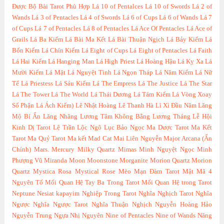
Được Bộ Bài Tarot Phù Hợp
Lá 10 of Pentalces
Lá 10 of Swords
Lá 2 of
Wands
Lá 3 of Pentacles
Lá 4 of Swords
Lá 6 of Cups
Lá 6 of Wands
Lá 7
of Cups
Lá 7 of Pentacles
Lá 8 of Pentacles
Lá Ace Of Pentacles
Lá Ace of
Grails
Lá Ba Kiếm
Lá Bài Ma Kết
Lá Bài Thuận Ngịch
Lá Bảy Kiếm
Lá
Bốn Kiếm
Lá Chín Kiếm
Lá Eight of Cups
Lá Eight of Pentacles
Lá Faith
Lá Hai Kiếm
Lá Hanging Man
Lá High Priest
Lá Hoàng Hậu
Lá Kỵ Xa
Lá
Mười Kiếm
Lá Mặt
Lá Nguyệt Tinh
Lá Ngọn Tháp
Lá Năm Kiếm
Lá Nữ
Tế
Lá Priestess
Lá Sáu Kiếm
Lá The Empress
Lá The Justice
Lá The Star
Lá The Tower
Lá The World
Lá Thái Dương
Lá Tám Kiếm
Lá Vòng Xoay
Số Phận
Lá Ách Kiếm)
Lê Nhật Hoàng
Lê Thanh Hà
Lì Xì Đầu Năm
Lăng
Mộ Bí Ẩn
Lăng Nhăng
Lương Tâm Không Bằng Lương Tháng
Lễ Hội
Kinh Dị Tarot
Lệ Trần
Lộc Ngô
Lục Bảo Ngọc
Ma Dược Tarot
Ma Kết
Tarot
Ma Quỷ Tarot
Ma kết
Mad Cat
Mai Liên Nguyễn
Major Arcana (Ẩn
Chính)
Mars.
Mercury
Milky Quartz
Mimas
Minh Nguyệt Ngọc
Minh
Phượng Vũ
Miranda
Moon
Moonstone
Morganite
Morion Quartz
Morion
Quartz
Mystica Rosa
Mystical Rose
Mèo
Mạn Đàm Tarot
Mật Mã 4
Nguyên Tố
Mối Quan Hệ Tay Ba Trong Tarot
Mối Quan Hệ trong Tarot
Neptune
Nesiat kapayim
Nghiệp Trong Tarot
Nghĩa Nghịch Tarot
Nghĩa
Ngược
Nghĩa Ngược Tarot
Nghĩa Thuận Nghịch
Nguyễn Hoàng Hảo
Nguyễn Trung
Ngựa
Nhị Nguyên
Nine of Pentacles
Nine of Wands
Năng