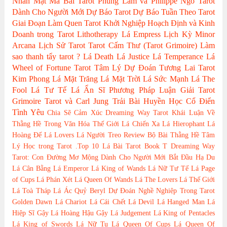
Nhân
Mật Mã Bài Tarot
Phùng Lâm và Philippe Ngo
Tarot
Dành Cho Người Mới
Dự Báo Tarot
Dự Báo Tuần Theo Tarot
Giai Đoạn Làm Quen Tarot
Khởi Nghiệp Hoạch Định và Kinh
Doanh trong Tarot
Lithotherapy
Lá Empress
Lịch Kỳ Minor
Arcana
Lịch Sử Tarot
Tarot Cấm Thư (Tarot Grimoire)
Làm
sao thanh tẩy tarot ?
Lá Death
Lá Justice
Lá Temperance
Lá
Wheel of Fortune
Tarot Tâm Lý
Dự Đoán Tương Lai Tarot
Kim Phong
Lá Mặt Trăng
Lá Mặt Trời
Lá Sức Mạnh
Lá The
Fool
Lá Tư Tế
Lá Ẩn Sĩ
Phương Pháp Luận Giải
Tarot
Grimoire
Tarot và Carl Jung
Trải Bài Huyền Học Cổ Điển
Tình Yêu
Chia Sẽ Cảm Xúc
Dreaming Way Tarot
Khái Luận Về
Thằng Hề Trong Văn Hóa Thế Giới
Lá Chiến Xa
Lá Hierophant
Lá
Hoàng Đế
Lá Lovers
Lá Người Treo
Review Bộ Bài
Thằng Hề
Tâm
Lý Học trong Tarot
.Top 10 Lá Bài Tarot
Book T
Dreaming Way
Tarot: Con Đường Mơ Mộng
Dành Cho Người Mới Bắt Đầu
Hạ Du
Lá Cân Bằng
Lá Emperor
Lá King of Wands
Lá Nữ Tư Tế
Lá Page
of Cups
Lá Phán Xét
Lá Queen Of Wands
Lá The Lovers
Lá Thế Giới
Lá Toà Tháp
Lá Ác Quỷ
Beryl
Dự Đoán Nghề Nghiệp Trong Tarot
Golden Dawn
Lá Chariot
Lá Cái Chết
Lá Devil
Lá Hanged Man
Lá
Hiệp Sĩ Gậy
Lá Hoàng Hậu Gậy
Lá Judgement
Lá King of Pentacles
Lá King of Swords
Lá Nữ Tu
Lá Queen Of Cups
Lá Queen Of