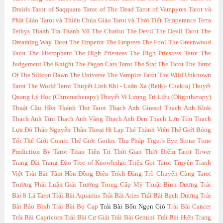
Druids
Tarot of Saqquara
Tarot of The Dead
Tarot of Vampyres
Tarot và
Phật Giáo
Tarot và Thiên Chúa Giáo
Tarot và Thời Tiết
Temperance
Terra
Tethys
Thanh Tra
Thanh Võ
The Chariot
The Devil
The Devil Tarot
The
Dreaming Way Tarot
The Emperor
The Empress
The Fool
The Greenwood
Tarot
The Hierophant
The High Priestess
The High Priestess Tarot
The
Judgement
The Knight
The Pagan Cats Tarot
The Star
The Tarot
The Tarot
Of The Silicon Dawn
The Universe
The Vampire Tarot
The Wild Unknown
Tarot
The World Tarot
Thuyết Linh Khí - Luân Xa (Reiki- Chakra)
Thuyết
Quang Lý Học (Chromatherapy)
Thuyết Vi Lượng Trị Liệu (Oligotherapy)
Thuật Cầu Hồn
Thánh Thư Tarot
Thạch Anh Girasol
Thạch Anh Khói
Thạch Anh Tím
Thạch Anh Vàng
Thạch Anh Đen
Thạch Lựu Tím
Thạch
Lựu Đỏ
Thảo Nguyễn
Thần Thoại Hi Lạp
Thẻ Thành Viên
Thế Giới Bóng
Tối
Thế Giới Comic
Thế Giới Gothic
Thụ Pháp
Tiger's Eye Stone
Time
Prediction By Tarot
Titan
Tiên Tri Thời Gian Thời Điểm Tarot
Tower
Trang Đài
Trang Đào
Tree of Knowledge
Triệu Gọi Tarot
Truyện Tranh
Việt
Trài Bài Tâm Hồn Đồng Điệu
Trích Đăng
Trò Chuyện Cùng Tarot
Trường Phái Luận Giải
Trường Trung Cấp Mỹ Thuật Bình Dương
Trải
Bài 8 Lá Tarot
Trải Bài Aquarius
Trải Bài Aries
Trải Bài Bạch Dương
Trải
Bài Bảo Bình
Trải Bài Bọ Cạp
Trải Bài Bốn Ngọn Gió
Trải Bài Cancer
Trải Bài Capricorn
Trải Bài Cự Giải
Trải Bài Gemini
Trải Bài Hiện Trang