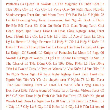
Pentacles
Lá Queen Of Swords
Lá The Magician
Lá Thần Chết
Lá
Tiểu Đồng Gậy
Lá Vua Gậy
Lá Vòng Quay Số Phận
Ngọc Nguyễn
Shadowscapes Tarot
Sun and Moon Tarot
Trải Bài Ba Lá
Ý Nghĩa 78
Lá Bài Dreaming Way Tarot
.Lenormand
Anh Nguyễn
Book of Thoth
Bé Béo
Bói Tarot Sài Gòn
Dự Đoán Thời Gian Trong Tarot
Giai
Đoạn Hoạch Định Trong Tarot
Giai Đoạn Đồng Nghiệp Trong Tarot
Lotu ThAnk
Lá 2 Cốc
Lá 2 Gậy
Lá 5 Gậy
Lá Ace of Cups
Lá Công
Lý
Lá Hermit
Lá High Priestess
Lá Hiệp Sĩ Cốc
Lá Hiệp Sĩ Kiếm
Lá
Hiệp Sĩ Tiền
Lá Hoàng Hậu Cốc
Lá Hoàng Hậu Tiền
Lá King of Cups
Lá Knight Of Swords
Lá Knight of Pentacles
Lá Moon
Lá Page Of
Swords
Lá Page of Wands
Lá Quỷ Dữ
Lá Star
Lá Strength
Lá Sun
Lá
The Chariot
Lá Tiểu Đồng Cốc
Lá Tiểu Đồng Kiếm
Lá Tiểu Đồng
Tiền
Lá Two of Cups
Lá Two of Wands
Lá Vua Kiếm
Lá Vua Tiền
Lá
Xe Ngựa
News
Nghi Lễ Tarot
Nghề Nghiệp Tarot
Sách Tarot Cho
Người Việt
Tiểu Yết Yết
câu chuyện tarot
Ý Nghĩa 78 Lá Bài Tarot
.Trao Giải Thưởng Tarot
78 Tarot
A.E.Waite
Biểu Tượng Tâm Lý
Học Tarot
Biểu Tượng trong bộ Waite Tarot
Crystal Visions Tarot
Cà
Phê
Giả Kim Tarot
Hiệu Đính Các Trải Bài Tarot Cổ Điển
Knight of
Wands
Linh Đoàn
Lá Ngôi Sao
Lá 10 Gậy
Lá 10 Kiếm
Lá 2 Kiếm
Lá
4 Gậy
Lá 7 Gậy
Lá 8 Gậy
Lá 8 Kiếm
Lá 9 Gậy
Lá 9 Tiền
Lá Ace of