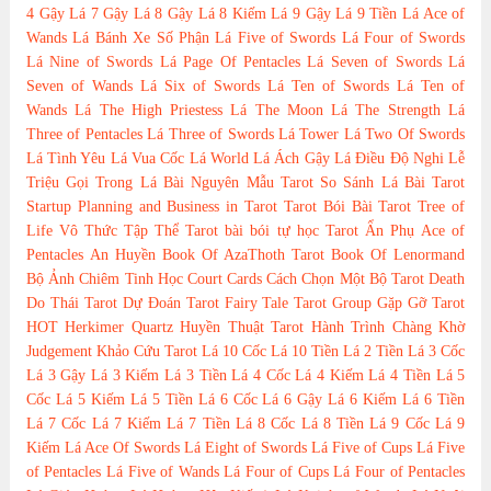
4 Gậy
Lá 7 Gậy
Lá 8 Gậy
Lá 8 Kiếm
Lá 9 Gậy
Lá 9 Tiền
Lá Ace of
Wands
Lá Bánh Xe Số Phận
Lá Five of Swords
Lá Four of Swords
Lá Nine of Swords
Lá Page Of Pentacles
Lá Seven of Swords
Lá
Seven of Wands
Lá Six of Swords
Lá Ten of Swords
Lá Ten of
Wands
Lá The High Priestess
Lá The Moon
Lá The Strength
Lá
Three of Pentacles
Lá Three of Swords
Lá Tower
Lá Two Of Swords
Lá Tình Yêu
Lá Vua Cốc
Lá World
Lá Ách Gậy
Lá Điều Độ
Nghi Lễ
Triệu Gọi Trong Lá Bài
Nguyên Mẫu Tarot
So Sánh Lá Bài Tarot
Startup Planning and Business in Tarot
Tarot Bói Bài Tarot
Tree of
Life
Vô Thức Tập Thể Tarot
bài bói
tự học Tarot
Ẩn Phụ
Ace of
Pentacles
An Huyền
Book Of AzaThoth Tarot
Book Of Lenormand
Bộ Ảnh
Chiêm Tinh Học
Court Cards
Cách Chọn Một Bộ Tarot
Death
Do Thái Tarot
Dự Đoán Tarot
Fairy Tale Tarot
Group
Gặp Gỡ Tarot
HOT
Herkimer Quartz
Huyền Thuật Tarot
Hành Trình Chàng Khờ
Judgement
Khảo Cứu Tarot
Lá 10 Cốc
Lá 10 Tiền
Lá 2 Tiền
Lá 3 Cốc
Lá 3 Gậy
Lá 3 Kiếm
Lá 3 Tiền
Lá 4 Cốc
Lá 4 Kiếm
Lá 4 Tiền
Lá 5
Cốc
Lá 5 Kiếm
Lá 5 Tiền
Lá 6 Cốc
Lá 6 Gậy
Lá 6 Kiếm
Lá 6 Tiền
Lá 7 Cốc
Lá 7 Kiếm
Lá 7 Tiền
Lá 8 Cốc
Lá 8 Tiền
Lá 9 Cốc
Lá 9
Kiếm
Lá Ace Of Swords
Lá Eight of Swords
Lá Five of Cups
Lá Five
of Pentacles
Lá Five of Wands
Lá Four of Cups
Lá Four of Pentacles