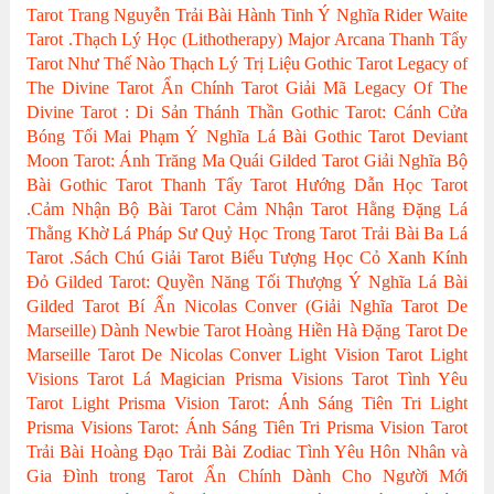
Tarot
Trang Nguyễn
Trải Bài Hành Tinh
Ý Nghĩa Rider Waite
Tarot
.Thạch Lý Học (Lithotherapy)
Major Arcana
Thanh Tẩy
Tarot Như Thế Nào
Thạch Lý Trị Liệu
Gothic Tarot
Legacy of
The Divine Tarot
Ẩn Chính Tarot
Giải Mã Legacy Of The
Divine Tarot : Di Sản Thánh Thần
Gothic Tarot: Cánh Cửa
Bóng Tối
Mai Phạm
Ý Nghĩa Lá Bài Gothic Tarot
Deviant
Moon Tarot: Ánh Trăng Ma Quái
Gilded Tarot
Giải Nghĩa Bộ
Bài Gothic Tarot
Thanh Tẩy Tarot
Hướng Dẫn Học Tarot
.Cảm Nhận Bộ Bài Tarot
Cảm Nhận Tarot
Hằng Đặng
Lá
Thằng Khờ
Lá Pháp Sư
Quỷ Học Trong Tarot
Trải Bài Ba Lá
Tarot
.Sách Chú Giải Tarot
Biểu Tượng Học
Cỏ Xanh Kính
Đỏ
Gilded Tarot: Quyền Năng Tối Thượng
Ý Nghĩa Lá Bài
Gilded Tarot
Bí Ẩn Nicolas Conver (Giải Nghĩa Tarot De
Marseille)
Dành Newbie Tarot
Hoàng Hiền
Hà Đặng
Tarot De
Marseille
Tarot De Nicolas Conver
Light Vision Tarot
Light
Visions Tarot
Lá Magician
Prisma Visions Tarot
Tình Yêu
Tarot
Light Prisma Vision Tarot: Ánh Sáng Tiên Tri
Light
Prisma Visions Tarot: Ánh Sáng Tiên Tri
Prisma Vision Tarot
Trải Bài Hoàng Đạo
Trải Bài Zodiac
Tình Yêu Hôn Nhân và
Gia Đình trong Tarot
Ẩn Chính
Dành Cho Người Mới