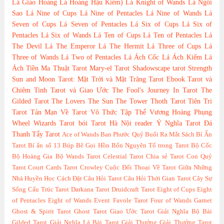
Lá Giáo Hoàng
Lá Hoàng Hậu Kiếm)
Lá Knight of Wands
Lá Ngôi
Sao
Lá Nine of Cups
Lá Nine of Pentacles
Lá Nine of Wands
Lá
Seven of Cups
Lá Seven of Pentacles
Lá Six of Cups
Lá Six of
Pentacles
Lá Six of Wands
Lá Ten of Cups
Lá Ten of Pentacles
Lá
The Devil
Lá The Emperor
Lá The Hermit
Lá Three of Cups
Lá
Three of Wands
Lá Two of Pentacles
Lá Ách Cốc
Lá Ách Kiếm
Lá
Ách Tiền
Ma Thuật Tarot
Mary-el Tarot
Shadowscape tarot
Strength
Sun and Moon Tarot: Mặt Trời và Mặt Trăng
Tarot Ebook
Tarot và
Chiêm Tinh
Tarot và Giao Ước
The Fool's Journey In Tarot
The
Gilded Tarot
The Lovers
The Sun
The Tower
Thoth Tarot
Tiên Tri
Tarot
Tản Mạn Về Tarot
Vô Thức Tập Thể
Vương Hoàng Phụng
Wheel
Wizards Tarot
bói Tarot Hà Nội
reader
Ý Nghĩa Tarot
Đá
Thanh Tẩy Tarot
Ace of Wands
Ban Phước Quỷ
Buổi Ra Mắt Sách
Bí Ẩn
Tarot
Bí ẩn số 13
Búp Bê Gọi Hồn
Bốn Nguyên Tố trong Tarot
Bộ Cốc
Bộ Hoàng Gia
Bộ Wands Tarot
Celestial Tarot
Chia sẻ Tarot
Con Quỷ
Tarot
Court Cards Tarot
Crowley
Cuộc Đối Thoại Về Tarot Giữa Những
Nhà Huyền Học
Cách Đặt Câu Hỏi Tarot
Câu Hỏi Thời Gian Tarot
Cây Sự
Sống
Cấu Trúc Tarot
Darkana Tarot
Druidcraft Tarot
Eight of Cups
Eight
of Pentacles
Eight of Wands
Event
Favole Tarot
Four of Wands
Garnet
Ghost & Spirit Tarot
Ghost Tarot
Giao Ước Tarot
Giải Nghĩa Bộ Bài
Gilded Tarot
Giải Nghĩa Lá Bài Tarot
Giải Thưởng
Giải Thưởng Tarot