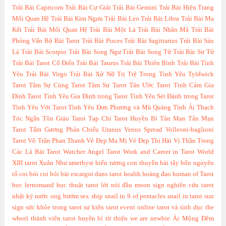
Trải Bài Capricorn
Trải Bài Cự Giải
Trải Bài Gemini
Trải Bài Hiện Trang
Mối Quan Hệ
Trải Bài Kim Ngưu
Trải Bài Leo
Trải Bài Libra
Trải Bài Ma
Kết
Trải Bài Mối Quan Hệ
Trải Bài Một Lá
Trải Bài Nhân Mã
Trải Bài
Phỏng Vấn Bộ Bài Tarot
Trải Bài Pisces
Trải Bài Sagittarius
Trải Bài Sáu
Lá
Trải Bài Scorpio
Trải Bài Song Ngư
Trải Bài Song Tử
Trải Bài Sư Tử
Trải Bài Tarot Cổ Điển
Trải Bài Taurus
Trải Bài Thiên Bình
Trải Bài Tình
Yêu
Trải Bài Virgo
Trải Bài Xử Nữ
Trị Trệ Trong Tình Yêu
Tyldwick
Tarot
Tâm Sự Cùng Tarot
Tâm Sự Tarot
Tân Ước Tarot
Tình Cảm Gia
Đình Tarot
Tình Yêu Gia Đình trong Tarot
Tình Yêu Sét Đánh trong Tarot
Tình Yêu Với Tarot
Tình Yêu Đơn Phương và Mù Quáng
Tình Ái Thạch
Tóc Ngắn
Tôn Giáo Tarot
Tạp Chí Tarot Huyền Bí
Tản Mạn
Tản Mạn
Tarot
Tấm Gương Phản Chiếu
Uranus
Venus Spread
Volleoni-baglioni
Tarot
Võ Trần Phan Thanh
Vẻ Đẹp Ma Mị
Vẻ Đẹp Thi Hài
Vị Thần Trong
Các Lá Bài Tarot
Watcher Angel Tarot
Work and Career in Tarot
World
XIII tarot
Xuân Như
amethyst
biểu tượng con thuyền
bài tây
bốn nguyên
tố
coi bói
coi bói bài
escargot dans tarot
health
hoàng đạo
human of Tarot
học lernomand
học thuật tarot
lời nói đầu
moon sign
nghiên cứu tarot
nhật ký
nước
ong bướm
sex
ship
snail in 9 of pentacles
snail in tarot
sun
sign
sức khỏe trong tarot
sự kiện
tarot event online
tarot và tình dục
the
wheel
thành viên tarot huyền bí
từ thiện
we are newbie
Ác Mộng Đêm