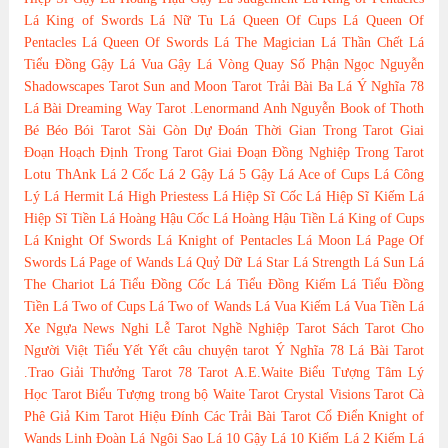
Lá King of Swords
Lá Nữ Tu
Lá Queen Of Cups
Lá Queen Of
Pentacles
Lá Queen Of Swords
Lá The Magician
Lá Thần Chết
Lá
Tiểu Đồng Gậy
Lá Vua Gậy
Lá Vòng Quay Số Phận
Ngọc Nguyễn
Shadowscapes Tarot
Sun and Moon Tarot
Trải Bài Ba Lá
Ý Nghĩa 78
Lá Bài Dreaming Way Tarot
.Lenormand
Anh Nguyễn
Book of Thoth
Bé Béo
Bói Tarot Sài Gòn
Dự Đoán Thời Gian Trong Tarot
Giai
Đoạn Hoạch Định Trong Tarot
Giai Đoạn Đồng Nghiệp Trong Tarot
Lotu ThAnk
Lá 2 Cốc
Lá 2 Gậy
Lá 5 Gậy
Lá Ace of Cups
Lá Công
Lý
Lá Hermit
Lá High Priestess
Lá Hiệp Sĩ Cốc
Lá Hiệp Sĩ Kiếm
Lá
Hiệp Sĩ Tiền
Lá Hoàng Hậu Cốc
Lá Hoàng Hậu Tiền
Lá King of Cups
Lá Knight Of Swords
Lá Knight of Pentacles
Lá Moon
Lá Page Of
Swords
Lá Page of Wands
Lá Quỷ Dữ
Lá Star
Lá Strength
Lá Sun
Lá
The Chariot
Lá Tiểu Đồng Cốc
Lá Tiểu Đồng Kiếm
Lá Tiểu Đồng
Tiền
Lá Two of Cups
Lá Two of Wands
Lá Vua Kiếm
Lá Vua Tiền
Lá
Xe Ngựa
News
Nghi Lễ Tarot
Nghề Nghiệp Tarot
Sách Tarot Cho
Người Việt
Tiểu Yết Yết
câu chuyện tarot
Ý Nghĩa 78 Lá Bài Tarot
.Trao Giải Thưởng Tarot
78 Tarot
A.E.Waite
Biểu Tượng Tâm Lý
Học Tarot
Biểu Tượng trong bộ Waite Tarot
Crystal Visions Tarot
Cà
Phê
Giả Kim Tarot
Hiệu Đính Các Trải Bài Tarot Cổ Điển
Knight of
Wands
Linh Đoàn
Lá Ngôi Sao
Lá 10 Gậy
Lá 10 Kiếm
Lá 2 Kiếm
Lá