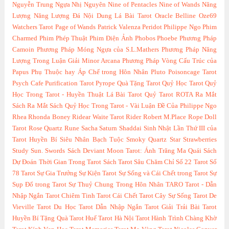
Nguyễn Trung
Ngựa
Nhị Nguyên
Nine of Pentacles
Nine of Wands
Năng
Lượng
Năng Lượng Đá
Nội Dung Lá Bài Tarot
Oracle Belline
Oze69
Watchers Tarot
Page of Wands
Patrick Valenza
Peridot
Philippe Ngo
Phim
Charmed
Phim Phép Thuật
Phim Điện Ảnh
Phobos
Phoebe
Phương Pháp
Camoin
Phương Pháp Móng Ngựa của S.L.Mathers
Phương Pháp Năng
Lượng Trong Luận Giải Minor Arcana
Phương Pháp Vòng Cấu Trúc của
Papus
Phụ Thuộc hay Áp Chế trong Hôn Nhân
Pluto
Poisoncage Tarot
Psych Cafe
Purification Tarot
Pyrope
Quà Tặng Tarot
Quỷ Học Tarot
Quỷ
Học Trong Tarot - Huyền Thuật Lá Bài Tarot
Quỷ Tarot
ROTA
Ra Mắt
Sách
Ra Mắt Sách Quỷ Học Trong Tarot - Vài Luận Đề Của Philippe Ngo
Rhea
Rhonda Boney
Ridear Waite Tarot
Rider
Robert M.Place
Rope Doll
Tarot
Rose Quartz
Rune
Sacha
Saturn
Shaddai
Sinh Nhật Lần Thứ III của
Tarot Huyền Bí
Siêu Nhân Bạch Tuộc
Smoky Quartz
Star
Strawberries
Study
Sun.
Swords
Sách Deviant Moon Tarot: Ánh Trăng Ma Quái
Sách
Dự Đoán Thời Gian Trong Tarot
Sách Tarot
Sâu Chăm Chỉ
Số 22 Tarot
Số
78 Tarot
Sự Gia Trưởng
Sự Kiện Tarot
Sự Sống và Cái Chết trong Tarot
Sự
Sụp Đổ trong Tarot
Sự Thuỷ Chung Trong Hôn Nhân
TARO
Tarot - Dẫn
Nhập Ngắn
Tarot Chiêm Tinh
Tarot Cái Chết
Tarot Cây Sự Sống
Tarot De
Vieville
Tarot Du Học
Tarot Dẫn Nhập Ngắn
Tarot Giải Trải Bài
Tarot
Huyền Bí Tặng Quà
Tarot Huế
Tarot Hà Nội
Tarot Hành Trình Chàng Khờ