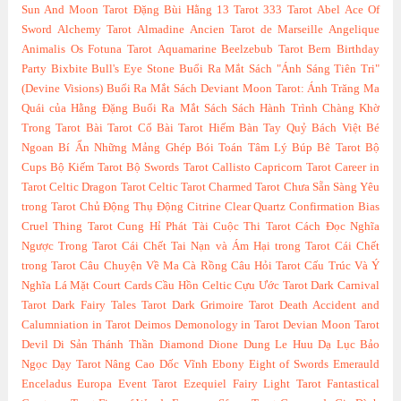
Sun And Moon Tarot
Đặng Bùi Hằng
13 Tarot
333 Tarot
Abel
Ace Of
Sword
Alchemy Tarot
Almadine
Ancien Tarot de Marseille
Angelique
Animalis Os Fotuna Tarot
Aquamarine
Beelzebub Tarot
Bern
Birthday
Party
Bixbite
Bull's Eye Stone
Buổi Ra Mắt Sách "Ánh Sáng Tiên Tri"
(Devine Visions)
Buổi Ra Mắt Sách Deviant Moon Tarot: Ánh Trăng Ma
Quái của Hằng Đặng
Buổi Ra Mắt Sách Sách Hành Trình Chàng Khờ
Trong Tarot
Bài Tarot Cổ
Bài Tarot Hiếm
Bàn Tay Quỷ
Bách Việt
Bé
Ngoan
Bí Ẩn Những Mảng Ghép
Bói Toán Tâm Lý
Búp Bê Tarot
Bộ
Cups
Bộ Kiếm Tarot
Bộ Swords Tarot
Callisto
Capricorn Tarot
Career in
Tarot
Celtic Dragon Tarot
Celtic Tarot
Charmed Tarot
Chưa Sẵn Sàng Yêu
trong Tarot
Chủ Động Thụ Động
Citrine
Clear Quartz
Confirmation Bias
Cruel Thing Tarot
Cung Hỉ Phát Tài
Cuộc Thi Tarot
Cách Đọc Nghĩa
Ngược Trong Tarot
Cái Chết Tai Nạn và Ám Hại trong Tarot
Cái Chết
trong Tarot
Câu Chuyện Về Ma Cà Rồng
Câu Hỏi Tarot
Cấu Trúc Và Ý
Nghĩa Lá Mặt Court Cards
Cầu Hồn Celtic
Cựu Ước Tarot
Dark Carnival
Tarot
Dark Fairy Tales Tarot
Dark Grimoire Tarot
Death Accident and
Calumniation in Tarot
Deimos
Demonology in Tarot
Devian Moon Tarot
Devil
Di Sản Thánh Thần
Diamond
Dione
Dung Le Huu
Dạ Lục Bảo
Ngọc
Dạy Tarot Nâng Cao
Dốc Vĩnh
Ebony
Eight of Swords
Emerauld
Enceladus
Europa
Event Tarot
Ezequiel
Fairy Light Tarot
Fantastical