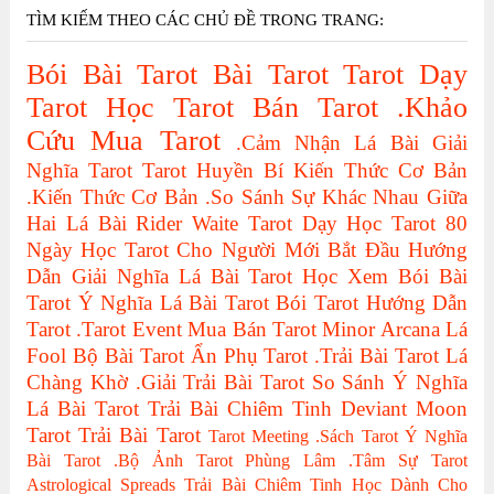
TÌM KIẾM THEO CÁC CHỦ ĐỀ TRONG TRANG:
Bói Bài Tarot
Bài Tarot
Tarot
Dạy
Tarot
Học Tarot
Bán Tarot
.Khảo
Cứu
Mua Tarot
.Cảm Nhận Lá Bài
Giải
Nghĩa Tarot
Tarot Huyền Bí
Kiến Thức Cơ Bản
.Kiến Thức Cơ Bản
.So Sánh Sự Khác Nhau Giữa
Hai Lá Bài
Rider Waite Tarot
Dạy Học Tarot
80
Ngày Học Tarot Cho Người Mới Bắt Đầu
Hướng
Dẫn Giải Nghĩa Lá Bài Tarot
Học Xem Bói Bài
Tarot
Ý Nghĩa Lá Bài Tarot
Bói Tarot
Hướng Dẫn
Tarot
.Tarot Event
Mua Bán Tarot
Minor Arcana
Lá
Fool
Bộ Bài Tarot
Ẩn Phụ Tarot
.Trải Bài Tarot
Lá
Chàng Khờ
.Giải Trải Bài Tarot
So Sánh Ý Nghĩa
Lá Bài Tarot
Trải Bài Chiêm Tinh
Deviant Moon
Tarot
Trải Bài Tarot
Tarot Meeting
.Sách Tarot
Ý Nghĩa
Bài Tarot
.Bộ Ảnh Tarot
Phùng Lâm
.Tâm Sự Tarot
Astrological Spreads
Trải Bài Chiêm Tinh Học Dành Cho