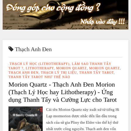
Thạch Anh Đen
.THẠCH LÝ HỌC (LITHOTHERAPY)
,
LÀM SAO THANH TẨY
TAROT ?
,
LITHOTHERAPY
,
MORION QUARTZ
,
MORION QUARTZ
,
THẠCH ANH ĐEN
,
THẠCH LÝ TRỊ LIỆU
,
THANH TẨY TAROT
,
THANH TẨY TAROT NHƯ THẾ NÀO
Morion Quartz - Thạch Anh Đen Morion
(Thạch Lý Học hay Lithotherapy) - Ứng
dụng Thanh Tẩy và Cường Lực cho Tarot
Cái tên Morion Quartz này xuất xứ từ tiếng Hi
Lạp mormorion được nhắc đến lần đầu trong
sách của sử gia Pliny the Elder vào thế kỷ thứ
nhất trước công nguyên. Thạch anh đen vốn