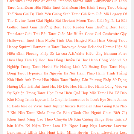
Creatures Tarot
Five of Wands
Franceso Sforza Tarot
Ganymede
Gia Đình
Tarot
Giai Đoạn Hôn Nhân Tarot
Giai Đoạn Học Hành Trong Tarot
Giang
Thế Nam
Giá Trị Tình Yêu
Giáng Sinh Tarot
Giả Kim
Giải Mã Legacy Of
The Divine Tarot
Giải Nghĩa Bài Deviant Moon Tarot
Giải Nghĩa Lá Bài
Gothic Tarot
Giải Thưởng Best Tarot Reader
Giải Thưởng Best Tarot
Translator
Giải Trải Bài Tarot
Giấc Mơ Bí Ẩn
Gone Girl
Goshenite
Gậy
Halloween Tarot
Ham Muốn Tình Dục
Hanged Man
Hans Gieng Tarot
Happy Squirrel
Harmonius Tarot
Haw's eye Stone
Heliodor
Hermit
Hiệp Sĩ
Hiệu Đính Phương Pháp 35 Lá của A.E.Waite
Hiệu Ứng Barnum Forer
Hiệu Ứng Tâm Lý Học
Hoa Hồng Huyền Bí
Hoc Hanh Công Việc và Sự
Nghiệp Trong Tarot
Hoshi Pie
Hoàng Linh Vũ
Hoàng Đạo Tarot
Hoạt
Động Tarot
Hyperion
Hà Nguyễn
Hà Nội
Hành Pháp
Hành Trình Thằng
Khờ
Hình Ảnh Tarot
Hôn Nhân Tarot
Hướng Dẫn Phương Pháp Sử Dụng
Hướng Dẫn Trải Bài Tarot
Hạt Hồ Đào
Học Hành
Học Hành Công Việc và
Sự Nghiệp Trong Tarot
Học Tarot Hiệu Quả
Họp Mặt Tarot
Hỏi Dễ Đáp
Khó
Hồng Trịnh
Iapetus
Info Graphic
Innocence
Io
Iron's Eye Stone
James
R. Eads
Joie de Vivre Tarot
Jupiter
Justice
Kabbalah
Khai Giảng
Khi Nào
?
Khi Nào Tarot
Khóa Tarot Cơ Bản (Dành Cho Người Chưa Biết Gì)
Khóa Tarot Nâng Cao Theo Chuyên Đề
Kim Cương
Kings
Kiến thức cơ
bản
Kiếm
Kỷ Niệm Tarot
Lam Hải Ngọc
Lang Ngu
Larvene
Laverne
Lenormand
Lilith
Lisa Hunt
Liên Minh Huyền Thoại
Llewellyn
Lost