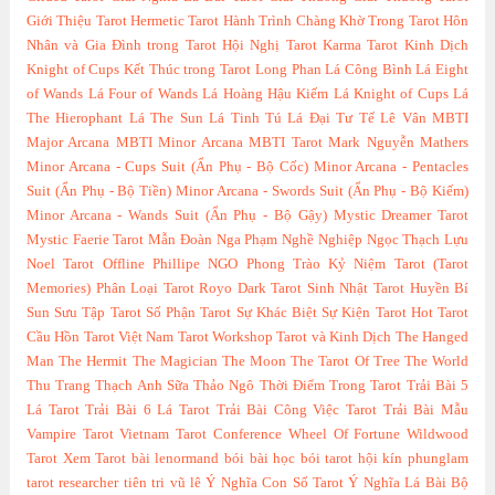
Giới Thiệu Tarot
Hermetic Tarot
Hành Trình Chàng Khờ Trong Tarot
Hôn
Nhân và Gia Đình trong Tarot
Hội Nghị Tarot
Karma Tarot
Kinh Dịch
Knight of Cups
Kết Thúc trong Tarot
Long Phan
Lá Công Bình
Lá Eight
of Wands
Lá Four of Wands
Lá Hoàng Hậu Kiếm
Lá Knight of Cups
Lá
The Hierophant
Lá The Sun
Lá Tinh Tú
Lá Đại Tư Tế
Lê Vân
MBTI
Major Arcana
MBTI Minor Arcana
MBTI Tarot
Mark Nguyễn
Mathers
Minor Arcana - Cups Suit (Ẩn Phụ - Bộ Cốc)
Minor Arcana - Pentacles
Suit (Ẩn Phụ - Bộ Tiền)
Minor Arcana - Swords Suit (Ẩn Phụ - Bộ Kiếm)
Minor Arcana - Wands Suit (Ẩn Phụ - Bộ Gậy)
Mystic Dreamer Tarot
Mystic Faerie Tarot
Mẫn Đoàn
Nga Phạm
Nghề Nghiệp
Ngọc Thạch Lựu
Noel Tarot
Offline
Phillipe NGO
Phong Trào Kỷ Niệm Tarot (Tarot
Memories)
Phân Loại Tarot
Royo Dark Tarot
Sinh Nhật Tarot Huyền Bí
Sun
Sưu Tập Tarot
Số Phận Tarot
Sự Khác Biệt
Sự Kiện Tarot Hot
Tarot
Cầu Hồn
Tarot Việt Nam
Tarot Workshop
Tarot và Kinh Dịch
The Hanged
Man
The Hermit
The Magician
The Moon
The Tarot Of Tree
The World
Thu Trang
Thạch Anh Sữa
Thảo Ngô
Thời Điểm Trong Tarot
Trải Bài 5
Lá Tarot
Trải Bài 6 Lá Tarot
Trải Bài Công Việc Tarot
Trải Bài Mẫu
Vampire Tarot
Vietnam Tarot Conference
Wheel Of Fortune
Wildwood
Tarot
Xem Tarot
bài lenormand
bói bài
học bói tarot
hội kín
phunglam
tarot researcher
tiên tri
vũ lê
Ý Nghĩa Con Số Tarot
Ý Nghĩa Lá Bài Bộ