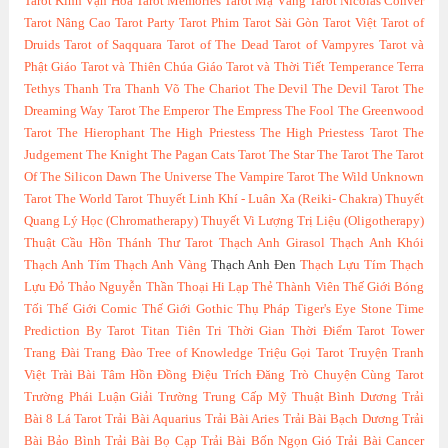
Tarot Kính Vạn Hoa
Tarot Memories
Tarot Mạ Vàng
Tarot Nicolas Conver
Tarot Nâng Cao
Tarot Party
Tarot Phim
Tarot Sài Gòn
Tarot Việt
Tarot of
Druids
Tarot of Saqquara
Tarot of The Dead
Tarot of Vampyres
Tarot và
Phật Giáo
Tarot và Thiên Chúa Giáo
Tarot và Thời Tiết
Temperance
Terra
Tethys
Thanh Tra
Thanh Võ
The Chariot
The Devil
The Devil Tarot
The
Dreaming Way Tarot
The Emperor
The Empress
The Fool
The Greenwood
Tarot
The Hierophant
The High Priestess
The High Priestess Tarot
The
Judgement
The Knight
The Pagan Cats Tarot
The Star
The Tarot
The Tarot
Of The Silicon Dawn
The Universe
The Vampire Tarot
The Wild Unknown
Tarot
The World Tarot
Thuyết Linh Khí - Luân Xa (Reiki- Chakra)
Thuyết
Quang Lý Học (Chromatherapy)
Thuyết Vi Lượng Trị Liệu (Oligotherapy)
Thuật Cầu Hồn
Thánh Thư Tarot
Thạch Anh Girasol
Thạch Anh Khói
Thạch Anh Tím
Thạch Anh Vàng
Thạch Anh Đen
Thạch Lựu Tím
Thạch
Lựu Đỏ
Thảo Nguyễn
Thần Thoại Hi Lạp
Thẻ Thành Viên
Thế Giới Bóng
Tối
Thế Giới Comic
Thế Giới Gothic
Thụ Pháp
Tiger's Eye Stone
Time
Prediction By Tarot
Titan
Tiên Tri Thời Gian Thời Điểm Tarot
Tower
Trang Đài
Trang Đào
Tree of Knowledge
Triệu Gọi Tarot
Truyện Tranh
Việt
Trài Bài Tâm Hồn Đồng Điệu
Trích Đăng
Trò Chuyện Cùng Tarot
Trường Phái Luận Giải
Trường Trung Cấp Mỹ Thuật Bình Dương
Trải
Bài 8 Lá Tarot
Trải Bài Aquarius
Trải Bài Aries
Trải Bài Bạch Dương
Trải
Bài Bảo Bình
Trải Bài Bọ Cạp
Trải Bài Bốn Ngọn Gió
Trải Bài Cancer