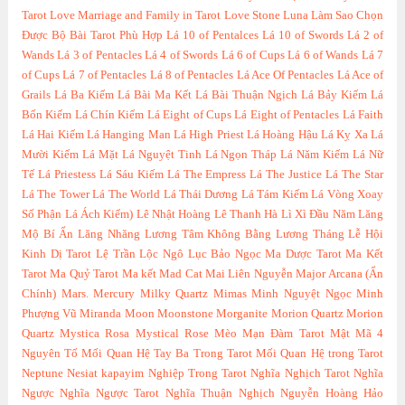
Tarot
Love Marriage and Family in Tarot
Love Stone
Luna
Làm Sao Chọn
Được Bộ Bài Tarot Phù Hợp
Lá 10 of Pentalces
Lá 10 of Swords
Lá 2 of
Wands
Lá 3 of Pentacles
Lá 4 of Swords
Lá 6 of Cups
Lá 6 of Wands
Lá 7
of Cups
Lá 7 of Pentacles
Lá 8 of Pentacles
Lá Ace Of Pentacles
Lá Ace of
Grails
Lá Ba Kiếm
Lá Bài Ma Kết
Lá Bài Thuận Ngịch
Lá Bảy Kiếm
Lá
Bốn Kiếm
Lá Chín Kiếm
Lá Eight of Cups
Lá Eight of Pentacles
Lá Faith
Lá Hai Kiếm
Lá Hanging Man
Lá High Priest
Lá Hoàng Hậu
Lá Kỵ Xa
Lá
Mười Kiếm
Lá Mặt
Lá Nguyệt Tinh
Lá Ngọn Tháp
Lá Năm Kiếm
Lá Nữ
Tế
Lá Priestess
Lá Sáu Kiếm
Lá The Empress
Lá The Justice
Lá The Star
Lá The Tower
Lá The World
Lá Thái Dương
Lá Tám Kiếm
Lá Vòng Xoay
Số Phận
Lá Ách Kiếm)
Lê Nhật Hoàng
Lê Thanh Hà
Lì Xì Đầu Năm
Lăng
Mộ Bí Ẩn
Lăng Nhăng
Lương Tâm Không Bằng Lương Tháng
Lễ Hội
Kinh Dị Tarot
Lệ Trần
Lộc Ngô
Lục Bảo Ngọc
Ma Dược Tarot
Ma Kết
Tarot
Ma Quỷ Tarot
Ma kết
Mad Cat
Mai Liên Nguyễn
Major Arcana (Ẩn
Chính)
Mars.
Mercury
Milky Quartz
Mimas
Minh Nguyệt Ngọc
Minh
Phượng Vũ
Miranda
Moon
Moonstone
Morganite
Morion Quartz
Morion
Quartz
Mystica Rosa
Mystical Rose
Mèo
Mạn Đàm Tarot
Mật Mã 4
Nguyên Tố
Mối Quan Hệ Tay Ba Trong Tarot
Mối Quan Hệ trong Tarot
Neptune
Nesiat kapayim
Nghiệp Trong Tarot
Nghĩa Nghịch Tarot
Nghĩa
Ngược
Nghĩa Ngược Tarot
Nghĩa Thuận Nghịch
Nguyễn Hoàng Hảo