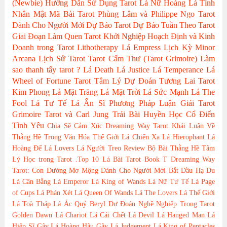
(Newbie)
Hướng Dẫn Sử Dụng Tarot
Lá Nữ Hoàng
Lá Tình
Nhân
Mật Mã Bài Tarot
Phùng Lâm và Philippe Ngo
Tarot
Dành Cho Người Mới
Dự Báo Tarot
Dự Báo Tuần Theo Tarot
Giai Đoạn Làm Quen Tarot
Khởi Nghiệp Hoạch Định và Kinh
Doanh trong Tarot
Lithotherapy
Lá Empress
Lịch Kỳ Minor
Arcana
Lịch Sử Tarot
Tarot Cấm Thư (Tarot Grimoire)
Làm
sao thanh tẩy tarot ?
Lá Death
Lá Justice
Lá Temperance
Lá
Wheel of Fortune
Tarot Tâm Lý
Dự Đoán Tương Lai Tarot
Kim Phong
Lá Mặt Trăng
Lá Mặt Trời
Lá Sức Mạnh
Lá The
Fool
Lá Tư Tế
Lá Ẩn Sĩ
Phương Pháp Luận Giải
Tarot
Grimoire
Tarot và Carl Jung
Trải Bài Huyền Học Cổ Điển
Tình Yêu
Chia Sẽ Cảm Xúc
Dreaming Way Tarot
Khái Luận Về
Thằng Hề Trong Văn Hóa Thế Giới
Lá Chiến Xa
Lá Hierophant
Lá
Hoàng Đế
Lá Lovers
Lá Người Treo
Review Bộ Bài
Thằng Hề
Tâm
Lý Học trong Tarot
.Top 10 Lá Bài Tarot
Book T
Dreaming Way
Tarot: Con Đường Mơ Mộng
Dành Cho Người Mới Bắt Đầu
Hạ Du
Lá Cân Bằng
Lá Emperor
Lá King of Wands
Lá Nữ Tư Tế
Lá Page
of Cups
Lá Phán Xét
Lá Queen Of Wands
Lá The Lovers
Lá Thế Giới
Lá Toà Tháp
Lá Ác Quỷ
Beryl
Dự Đoán Nghề Nghiệp Trong Tarot
Golden Dawn
Lá Chariot
Lá Cái Chết
Lá Devil
Lá Hanged Man
Lá
Hiệp Sĩ Gậy
Lá Hoàng Hậu Gậy
Lá Judgement
Lá King of Pentacles