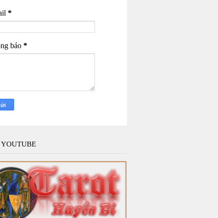
il
*
ng báo
*
 YOUTUBE