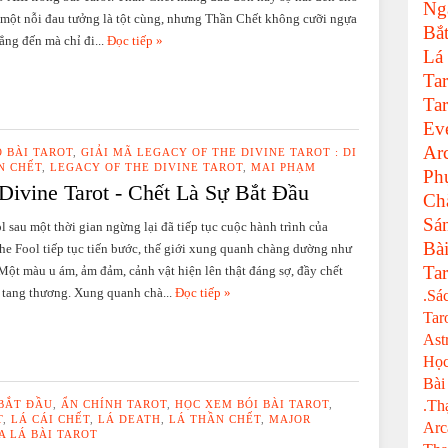
Ng
 một nỗi đau tưởng là tột cùng, nhưng Thần Chết không cưỡi ngựa
Bắ
ẳng đến mà chỉ đi...
Đọc tiếp »
Lá
Tar
Tar
Ev
Ar
Ộ BÀI TAROT
,
GIẢI MÃ LEGACY OF THE DIVINE TAROT : DI
N CHẾT
,
LEGACY OF THE DIVINE TAROT
,
MAI PHẠM
Ph
 Divine Tarot - Chết Là Sự Bắt Đầu
Ch
Sá
l sau một thời gian ngừng lại đã tiếp tục cuộc hành trình của
Bà
he Fool tiếp tục tiến bước, thế giới xung quanh chàng dường như
Tar
. Một màu u ám, ảm đảm, cảnh vật hiện lên thật đáng sợ, đầy chết
 tang thương. Xung quanh chà...
Đọc tiếp »
.Sá
Tar
Ast
Học
Bài
.Th
 BẮT ĐẦU
,
ẨN CHÍNH TAROT
,
HỌC XEM BÓI BÀI TAROT
,
T
,
LÁ CÁI CHẾT
,
LÁ DEATH
,
LÁ THẦN CHẾT
,
MAJOR
Arc
A LÁ BÀI TAROT