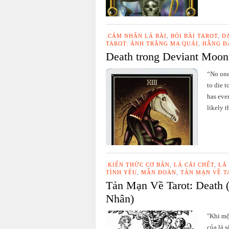
.CẢM NHẬN LÁ BÀI
,
BÓI BÀI TAROT
,
D
TAROT: ÁNH TRĂNG MA QUÁI
,
HẰNG Đ
Death trong Deviant Moon
“No one
to die t
has ever
likely t
.KIẾN THỨC CƠ BẢN
,
LÁ CÁI CHẾT
,
LÁ
TÌNH YÊU
,
MẪN ĐOÀN
,
TẢN MẠN VỀ T
Tản Mạn Về Tarot: Death (
Nhân)
"Khi mộ
của lá 