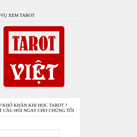
 VỤ XEM TAROT
P KHÓ KHĂN KHI HỌC TAROT ?
T CÂU HỎI NGAY CHO CHÚNG TÔI
n