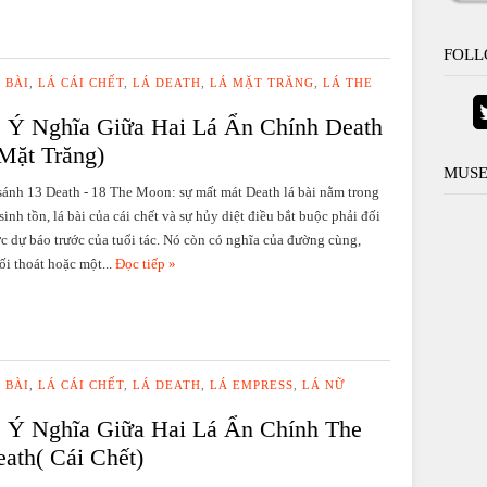
FOLL
 BÀI
,
LÁ CÁI CHẾT
,
LÁ DEATH
,
LÁ MẶT TRĂNG
,
LÁ THE
 Ý Nghĩa Giữa Hai Lá Ẩn Chính Death
Mặt Trăng)
MUSE
sánh 13 Death - 18 The Moon: sự mất mát Death lá bài nằm trong
sinh tồn, lá bài của cái chết và sự hủy diệt điều bắt buộc phải đối
c dự báo trước của tuổi tác. Nó còn có nghĩa của đường cùng,
ối thoát hoặc một...
Đọc tiếp »
 BÀI
,
LÁ CÁI CHẾT
,
LÁ DEATH
,
LÁ EMPRESS
,
LÁ NỮ
 Ý Nghĩa Giữa Hai Lá Ẩn Chính The
ath( Cái Chết)