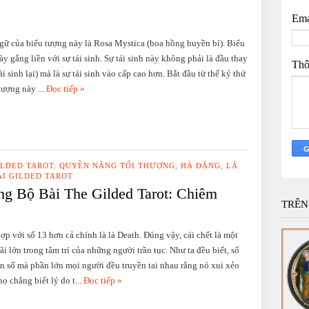
Ema
gữ của biểu tượng này là Rosa Mystica (hoa hồng huyền bí). Biểu
y gắng liền với sự tái sinh. Sự tái sinh này không phải là đầu thay
Thô
tái sinh lại) mà là sự tái sinh vào cấp cao hơn. Bắt đầu từ thế kỷ thứ
tượng này ...
Đọc tiếp »
ILDED TAROT: QUYỀN NĂNG TỐI THƯỢNG
,
HÀ ĐẶNG
,
LÁ
ÀI GILDED TAROT
ng Bộ Bài The Gilded Tarot: Chiêm
TRÊN
hợp với số 13 hơn cả chính là lá Death. Đúng vậy, cái chết là một
ãi lớn trong tâm trí của những người trần tục. Như ta đều biết, số
on số mà phần lớn mọi người đều truyền tai nhau rằng nó xui xẻo
ọ chẳng biết lý do t...
Đọc tiếp »