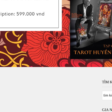
TÌM 
GIA 