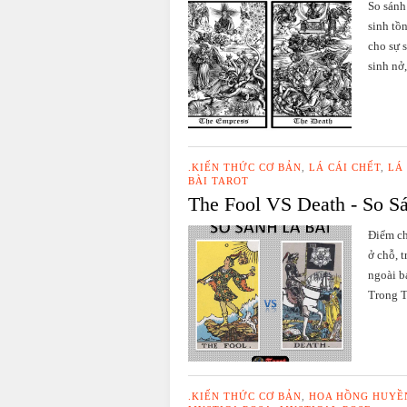
So sánh
sinh tồ
cho sự s
sinh nở,
.KIẾN THỨC CƠ BẢN
,
LÁ CÁI CHẾT
,
LÁ
BÀI TAROT
The Fool VS Death - So S
Điểm ch
ở chỗ, 
ngoài b
Trong T
.KIẾN THỨC CƠ BẢN
,
HOA HỒNG HUYỀN