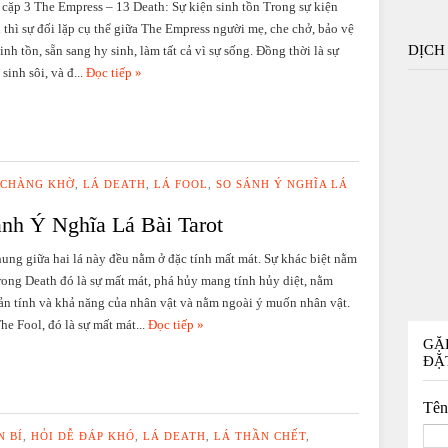
 cặp 3 The Empress – 13 Death: Sự kiện sinh tồn Trong sự kiện
n thì sự đối lặp cụ thể giữa The Empress người mẹ, che chở, bảo vệ
DỊCH
inh tồn, sẵn sang hy sinh, làm tất cả vì sự sống. Đồng thời là sự
 sinh sôi, và đ...
Đọc tiếp »
 CHÀNG KHỜ
,
LÁ DEATH
,
LÁ FOOL
,
SO SÁNH Ý NGHĨA LÁ
ánh Ý Nghĩa Lá Bài Tarot
ung giữa hai lá này đều nằm ở đặc tính mất mát. Sự khác biệt nằm
trong Death đó là sự mất mát, phá hủy mang tính hủy diệt, nằm
ản tính và khả năng của nhân vật và nằm ngoài ý muốn nhân vật.
he Fool, đó là sự mất mát...
Đọc tiếp »
GẶ
ĐẶ
Tê
 BÍ
,
HỎI DỄ ĐÁP KHÓ
,
LÁ DEATH
,
LÁ THẦN CHẾT
,