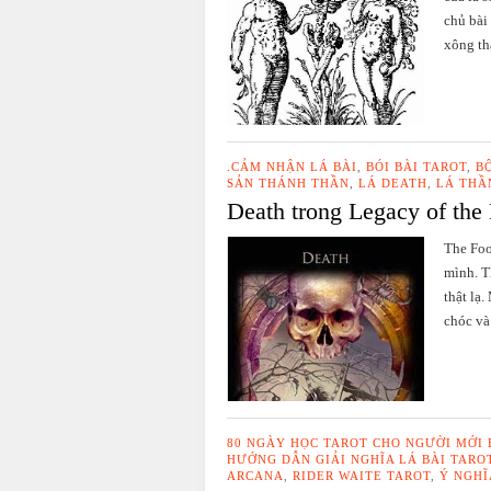
chủ bài
xông th
.CẢM NHẬN LÁ BÀI
,
BÓI BÀI TAROT
,
B
SẢN THÁNH THẦN
,
LÁ DEATH
,
LÁ THẦ
Death trong Legacy of the
The Foo
mình. T
thật lạ
chóc và
80 NGÀY HỌC TAROT CHO NGƯỜI MỚI
HƯỚNG DẪN GIẢI NGHĨA LÁ BÀI TARO
ARCANA
,
RIDER WAITE TAROT
,
Ý NGHĨ