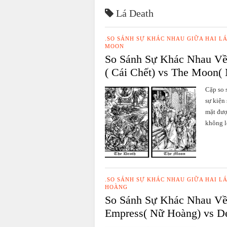
Lá Death
.SO SÁNH SỰ KHÁC NHAU GIỮA HAI LÁ
MOON
So Sánh Sự Khác Nhau Về
( Cái Chết) vs The Moon( 
Cặp so 
sự kiện 
mặt đượ
không l
.SO SÁNH SỰ KHÁC NHAU GIỮA HAI LÁ
HOÀNG
So Sánh Sự Khác Nhau Về
Empress( Nữ Hoàng) vs De