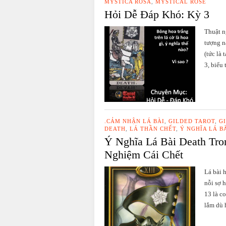
MYSTICA ROSA
,
MYSTICAL ROSE
Hỏi Dễ Đáp Khó: Kỳ 3
Thuật n
tượng nà
(tức là 
3, biểu 
.CẢM NHẬN LÁ BÀI
,
GILDED TAROT
,
G
DEATH
,
LÁ THẦN CHẾT
,
Ý NGHĨA LÁ B
Ý Nghĩa Lá Bài Death Tro
Nghiệm Cái Chết
Lá bài 
nỗi sợ h
13 là c
lắm dù h