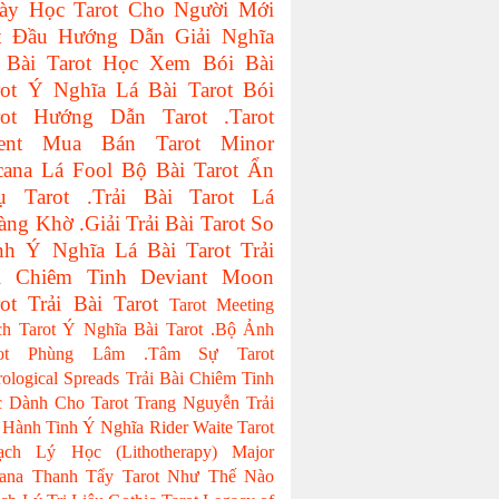
ày Học Tarot Cho Người Mới
t Đầu
Hướng Dẫn Giải Nghĩa
 Bài Tarot
Học Xem Bói Bài
ot
Ý Nghĩa Lá Bài Tarot
Bói
ot
Hướng Dẫn Tarot
.Tarot
ent
Mua Bán Tarot
Minor
cana
Lá Fool
Bộ Bài Tarot
Ẩn
ụ Tarot
.Trải Bài Tarot
Lá
àng Khờ
.Giải Trải Bài Tarot
So
nh Ý Nghĩa Lá Bài Tarot
Trải
i Chiêm Tinh
Deviant Moon
ot
Trải Bài Tarot
Tarot Meeting
ch Tarot
Ý Nghĩa Bài Tarot
.Bộ Ảnh
ot
Phùng Lâm
.Tâm Sự Tarot
rological Spreads
Trải Bài Chiêm Tinh
 Dành Cho Tarot
Trang Nguyễn
Trải
 Hành Tinh
Ý Nghĩa Rider Waite Tarot
ạch Lý Học (Lithotherapy)
Major
ana
Thanh Tẩy Tarot Như Thế Nào