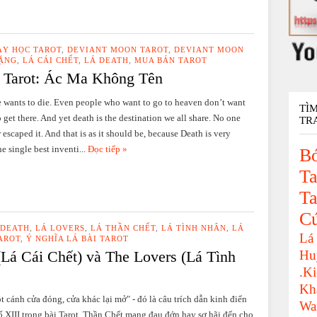
ẠY HỌC TAROT
,
DEVIANT MOON TAROT
,
DEVIANT MOON
ẶNG
,
LÁ CÁI CHẾT
,
LÁ DEATH
,
MUA BÁN TAROT
 Tarot: Ác Ma Không Tên
 wants to die. Even people who want to go to heaven don’t want
TÌ
o get there. And yet death is the destination we all share. No one
TR
 escaped it. And that is as it should be, because Death is very
he single best inventi...
Đọc tiếp »
Bó
Ta
Ta
C
 DEATH
,
LÁ LOVERS
,
LÁ THẦN CHẾT
,
LÁ TÌNH NHÂN
,
LÁ
Lá
AROT
,
Ý NGHĨA LÁ BÀI TAROT
Lá Cái Chết) và The Lovers (Lá Tình
Hu
.K
Kh
t cánh cửa đóng, cửa khác lại mở" - đó là câu trích dẫn kinh điển
Wa
số XIII trong bài Tarot. Thần Chết mang đau đớn hay sợ hãi đến cho