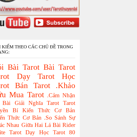
M KIẾM THEO CÁC CHỦ ĐỀ TRONG
ANG:
i Bài Tarot
Bài Tarot
rot
Dạy Tarot
Học
rot
Bán Tarot
.Khảo
ứu
Mua Tarot
.Cảm Nhận
 Bài
Giải Nghĩa Tarot
Tarot
yền Bí
Kiến Thức Cơ Bản
iến Thức Cơ Bản
.So Sánh Sự
ác Nhau Giữa Hai Lá Bài
Rider
ite Tarot
Dạy Học Tarot
80