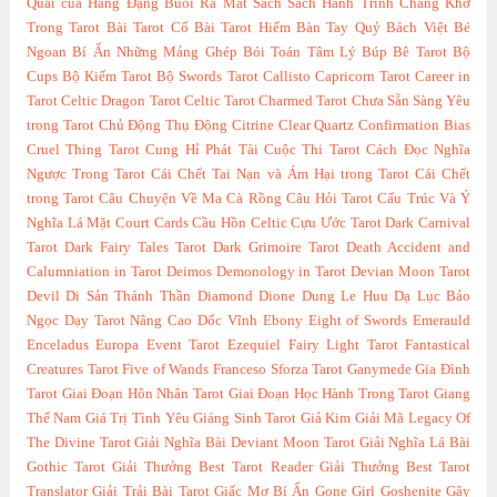
Quái của Hằng Đặng
Buổi Ra Mắt Sách Sách Hành Trình Chàng Khờ
Trong Tarot
Bài Tarot Cổ
Bài Tarot Hiếm
Bàn Tay Quỷ
Bách Việt
Bé
Ngoan
Bí Ẩn Những Mảng Ghép
Bói Toán Tâm Lý
Búp Bê Tarot
Bộ
Cups
Bộ Kiếm Tarot
Bộ Swords Tarot
Callisto
Capricorn Tarot
Career in
Tarot
Celtic Dragon Tarot
Celtic Tarot
Charmed Tarot
Chưa Sẵn Sàng Yêu
trong Tarot
Chủ Động Thụ Động
Citrine
Clear Quartz
Confirmation Bias
Cruel Thing Tarot
Cung Hỉ Phát Tài
Cuộc Thi Tarot
Cách Đọc Nghĩa
Ngược Trong Tarot
Cái Chết Tai Nạn và Ám Hại trong Tarot
Cái Chết
trong Tarot
Câu Chuyện Về Ma Cà Rồng
Câu Hỏi Tarot
Cấu Trúc Và Ý
Nghĩa Lá Mặt Court Cards
Cầu Hồn Celtic
Cựu Ước Tarot
Dark Carnival
Tarot
Dark Fairy Tales Tarot
Dark Grimoire Tarot
Death Accident and
Calumniation in Tarot
Deimos
Demonology in Tarot
Devian Moon Tarot
Devil
Di Sản Thánh Thần
Diamond
Dione
Dung Le Huu
Dạ Lục Bảo
Ngọc
Dạy Tarot Nâng Cao
Dốc Vĩnh
Ebony
Eight of Swords
Emerauld
Enceladus
Europa
Event Tarot
Ezequiel
Fairy Light Tarot
Fantastical
Creatures Tarot
Five of Wands
Franceso Sforza Tarot
Ganymede
Gia Đình
Tarot
Giai Đoạn Hôn Nhân Tarot
Giai Đoạn Học Hành Trong Tarot
Giang
Thế Nam
Giá Trị Tình Yêu
Giáng Sinh Tarot
Giả Kim
Giải Mã Legacy Of
The Divine Tarot
Giải Nghĩa Bài Deviant Moon Tarot
Giải Nghĩa Lá Bài
Gothic Tarot
Giải Thưởng Best Tarot Reader
Giải Thưởng Best Tarot
Translator
Giải Trải Bài Tarot
Giấc Mơ Bí Ẩn
Gone Girl
Goshenite
Gậy