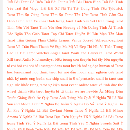
Trải Bài Tarot Cổ Điển
Trải Bài Taurus
Trải Bài Thiên Bình
Trải Bài Tình
Yêu
Trải Bài Virgo
Trải Bài Xử Nữ
Trị Trệ Trong Tình Yêu
Tyldwick
Tarot
Tâm Sự Cùng Tarot
Tâm Sự Tarot
Tân Ước Tarot
Tình Cảm Gia
Đình Tarot
Tình Yêu Gia Đình trong Tarot
Tình Yêu Sét Đánh trong Tarot
Tình Yêu Với Tarot
Tình Yêu Đơn Phương và Mù Quáng
Tình Ái Thạch
Tóc Ngắn
Tôn Giáo Tarot
Tạp Chí Tarot Huyền Bí
Tản Mạn
Tản Mạn
Tarot
Tấm Gương Phản Chiếu
Uranus
Venus Spread
Volleoni-baglioni
Tarot
Võ Trần Phan Thanh
Vẻ Đẹp Ma Mị
Vẻ Đẹp Thi Hài
Vị Thần Trong
Các Lá Bài Tarot
Watcher Angel Tarot
Work and Career in Tarot
World
XIII tarot
Xuân Như
amethyst
biểu tượng con thuyền
bài tây
bốn nguyên
tố
coi bói
coi bói bài
escargot dans tarot
health
hoàng đạo
human of Tarot
học lernomand
học thuật tarot
lời nói đầu
moon sign
nghiên cứu tarot
nhật ký
nước
ong bướm
sex
ship
snail in 9 of pentacles
snail in tarot
sun
sign
sức khỏe trong tarot
sự kiện
tarot event online
tarot và tình dục
the
wheel
thành viên tarot huyền bí
từ thiện
we are newbie
Ác Mộng Đêm
Trước Giáng Sinh
Ác Quỷ Tarot
Ánh Trăng Ma Quái
Ý Nghĩa 78 Lá Bài
Sun and Moon Tarot
Ý Nghĩa Bộ Kiếm
Ý Nghĩa Bộ Số Tarot
Ý Nghĩa Bộ
Ẩn Phụ
Ý Nghĩa Lá Bài Deviant Moon Tarot
Ý Nghĩa Lá Bài Minor
Arcana
Ý Nghĩa Lá Bài Tarot Dựa Trên Nguyên Tố
Ý Nghĩa Lá Bài Tarot
trong Tình Yêu
Ý Nghĩa Lá Bài trong Tình Yêu
Ý Nghĩa Swords Suit
Ý
Nghĩa Số 8
Đinh Tuấn Kiệt
Đá Mắt Hổ
Đá Mắt Sắt
Đá Mắt Trâu
Đá Mắt