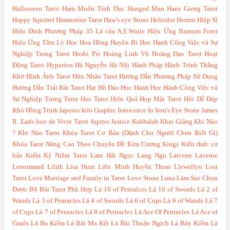
Halloween Tarot
Ham Muốn Tình Dục
Hanged Man
Hans Gieng Tarot
Happy Squirrel
Harmonius Tarot
Haw's eye Stone
Heliodor
Hermit
Hiệp Sĩ
Hiệu Đính Phương Pháp 35 Lá của A.E.Waite
Hiệu Ứng Barnum Forer
Hiệu Ứng Tâm Lý Học
Hoa Hồng Huyền Bí
Hoc Hanh Công Việc và Sự
Nghiệp Trong Tarot
Hoshi Pie
Hoàng Linh Vũ
Hoàng Đạo Tarot
Hoạt
Động Tarot
Hyperion
Hà Nguyễn
Hà Nội
Hành Pháp
Hành Trình Thằng
Khờ
Hình Ảnh Tarot
Hôn Nhân Tarot
Hướng Dẫn Phương Pháp Sử Dụng
Hướng Dẫn Trải Bài Tarot
Hạt Hồ Đào
Học Hành
Học Hành Công Việc và
Sự Nghiệp Trong Tarot
Học Tarot Hiệu Quả
Họp Mặt Tarot
Hỏi Dễ Đáp
Khó
Hồng Trịnh
Iapetus
Info Graphic
Innocence
Io
Iron's Eye Stone
James
R. Eads
Joie de Vivre Tarot
Jupiter
Justice
Kabbalah
Khai Giảng
Khi Nào
?
Khi Nào Tarot
Khóa Tarot Cơ Bản (Dành Cho Người Chưa Biết Gì)
Khóa Tarot Nâng Cao Theo Chuyên Đề
Kim Cương
Kings
Kiến thức cơ
bản
Kiếm
Kỷ Niệm Tarot
Lam Hải Ngọc
Lang Ngu
Larvene
Laverne
Lenormand
Lilith
Lisa Hunt
Liên Minh Huyền Thoại
Llewellyn
Lost
Tarot
Love Marriage and Family in Tarot
Love Stone
Luna
Làm Sao Chọn
Được Bộ Bài Tarot Phù Hợp
Lá 10 of Pentalces
Lá 10 of Swords
Lá 2 of
Wands
Lá 3 of Pentacles
Lá 4 of Swords
Lá 6 of Cups
Lá 6 of Wands
Lá 7
of Cups
Lá 7 of Pentacles
Lá 8 of Pentacles
Lá Ace Of Pentacles
Lá Ace of
Grails
Lá Ba Kiếm
Lá Bài Ma Kết
Lá Bài Thuận Ngịch
Lá Bảy Kiếm
Lá