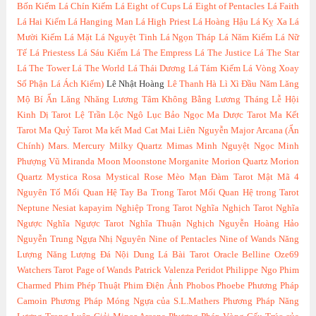
Bốn Kiếm
Lá Chín Kiếm
Lá Eight of Cups
Lá Eight of Pentacles
Lá Faith
Lá Hai Kiếm
Lá Hanging Man
Lá High Priest
Lá Hoàng Hậu
Lá Kỵ Xa
Lá
Mười Kiếm
Lá Mặt
Lá Nguyệt Tinh
Lá Ngọn Tháp
Lá Năm Kiếm
Lá Nữ
Tế
Lá Priestess
Lá Sáu Kiếm
Lá The Empress
Lá The Justice
Lá The Star
Lá The Tower
Lá The World
Lá Thái Dương
Lá Tám Kiếm
Lá Vòng Xoay
Số Phận
Lá Ách Kiếm)
Lê Nhật Hoàng
Lê Thanh Hà
Lì Xì Đầu Năm
Lăng
Mộ Bí Ẩn
Lăng Nhăng
Lương Tâm Không Bằng Lương Tháng
Lễ Hội
Kinh Dị Tarot
Lệ Trần
Lộc Ngô
Lục Bảo Ngọc
Ma Dược Tarot
Ma Kết
Tarot
Ma Quỷ Tarot
Ma kết
Mad Cat
Mai Liên Nguyễn
Major Arcana (Ẩn
Chính)
Mars.
Mercury
Milky Quartz
Mimas
Minh Nguyệt Ngọc
Minh
Phượng Vũ
Miranda
Moon
Moonstone
Morganite
Morion Quartz
Morion
Quartz
Mystica Rosa
Mystical Rose
Mèo
Mạn Đàm Tarot
Mật Mã 4
Nguyên Tố
Mối Quan Hệ Tay Ba Trong Tarot
Mối Quan Hệ trong Tarot
Neptune
Nesiat kapayim
Nghiệp Trong Tarot
Nghĩa Nghịch Tarot
Nghĩa
Ngược
Nghĩa Ngược Tarot
Nghĩa Thuận Nghịch
Nguyễn Hoàng Hảo
Nguyễn Trung
Ngựa
Nhị Nguyên
Nine of Pentacles
Nine of Wands
Năng
Lượng
Năng Lượng Đá
Nội Dung Lá Bài Tarot
Oracle Belline
Oze69
Watchers Tarot
Page of Wands
Patrick Valenza
Peridot
Philippe Ngo
Phim
Charmed
Phim Phép Thuật
Phim Điện Ảnh
Phobos
Phoebe
Phương Pháp
Camoin
Phương Pháp Móng Ngựa của S.L.Mathers
Phương Pháp Năng