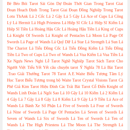
Bé Béo
Bói Tarot Sài Gòn
Dự Đoán Thời Gian Trong Tarot
Giai
Đoạn Hoạch Định Trong Tarot
Giai Đoạn Đồng Nghiệp Trong Tarot
Lotu ThAnk
Lá 2 Cốc
Lá 2 Gậy
Lá 5 Gậy
Lá Ace of Cups
Lá Công
Lý
Lá Hermit
Lá High Priestess
Lá Hiệp Sĩ Cốc
Lá Hiệp Sĩ Kiếm
Lá
Hiệp Sĩ Tiền
Lá Hoàng Hậu Cốc
Lá Hoàng Hậu Tiền
Lá King of Cups
Lá Knight Of Swords
Lá Knight of Pentacles
Lá Moon
Lá Page Of
Swords
Lá Page of Wands
Lá Quỷ Dữ
Lá Star
Lá Strength
Lá Sun
Lá
The Chariot
Lá Tiểu Đồng Cốc
Lá Tiểu Đồng Kiếm
Lá Tiểu Đồng
Tiền
Lá Two of Cups
Lá Two of Wands
Lá Vua Kiếm
Lá Vua Tiền
Lá
Xe Ngựa
News
Nghi Lễ Tarot
Nghề Nghiệp Tarot
Sách Tarot Cho
Người Việt
Tiểu Yết Yết
câu chuyện tarot
Ý Nghĩa 78 Lá Bài Tarot
.Trao Giải Thưởng Tarot
78 Tarot
A.E.Waite
Biểu Tượng Tâm Lý
Học Tarot
Biểu Tượng trong bộ Waite Tarot
Crystal Visions Tarot
Cà
Phê
Giả Kim Tarot
Hiệu Đính Các Trải Bài Tarot Cổ Điển
Knight of
Wands
Linh Đoàn
Lá Ngôi Sao
Lá 10 Gậy
Lá 10 Kiếm
Lá 2 Kiếm
Lá
4 Gậy
Lá 7 Gậy
Lá 8 Gậy
Lá 8 Kiếm
Lá 9 Gậy
Lá 9 Tiền
Lá Ace of
Wands
Lá Bánh Xe Số Phận
Lá Five of Swords
Lá Four of Swords
Lá Nine of Swords
Lá Page Of Pentacles
Lá Seven of Swords
Lá
Seven of Wands
Lá Six of Swords
Lá Ten of Swords
Lá Ten of
Wands
Lá The High Priestess
Lá The Moon
Lá The Strength
Lá