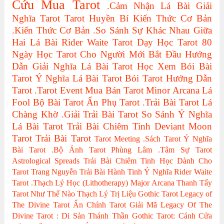
Cứu
Mua Tarot
.Cảm Nhận Lá Bài
Giải
Nghĩa Tarot
Tarot Huyền Bí
Kiến Thức Cơ Bản
.Kiến Thức Cơ Bản
.So Sánh Sự Khác Nhau Giữa
Hai Lá Bài
Rider Waite Tarot
Dạy Học Tarot
80
Ngày Học Tarot Cho Người Mới Bắt Đầu
Hướng
Dẫn Giải Nghĩa Lá Bài Tarot
Học Xem Bói Bài
Tarot
Ý Nghĩa Lá Bài Tarot
Bói Tarot
Hướng Dẫn
Tarot
.Tarot Event
Mua Bán Tarot
Minor Arcana
Lá
Fool
Bộ Bài Tarot
Ẩn Phụ Tarot
.Trải Bài Tarot
Lá
Chàng Khờ
.Giải Trải Bài Tarot
So Sánh Ý Nghĩa
Lá Bài Tarot
Trải Bài Chiêm Tinh
Deviant Moon
Tarot
Trải Bài Tarot
Tarot Meeting
.Sách Tarot
Ý Nghĩa
Bài Tarot
.Bộ Ảnh Tarot
Phùng Lâm
.Tâm Sự Tarot
Astrological Spreads
Trải Bài Chiêm Tinh Học Dành Cho
Tarot
Trang Nguyễn
Trải Bài Hành Tinh
Ý Nghĩa Rider Waite
Tarot
.Thạch Lý Học (Lithotherapy)
Major Arcana
Thanh Tẩy
Tarot Như Thế Nào
Thạch Lý Trị Liệu
Gothic Tarot
Legacy of
The Divine Tarot
Ẩn Chính Tarot
Giải Mã Legacy Of The
Divine Tarot : Di Sản Thánh Thần
Gothic Tarot: Cánh Cửa