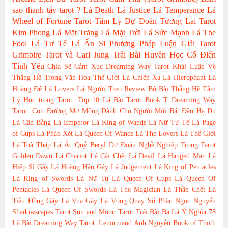
sao thanh tẩy tarot ?
Lá Death
Lá Justice
Lá Temperance
Lá
Wheel of Fortune
Tarot Tâm Lý
Dự Đoán Tương Lai Tarot
Kim Phong
Lá Mặt Trăng
Lá Mặt Trời
Lá Sức Mạnh
Lá The
Fool
Lá Tư Tế
Lá Ẩn Sĩ
Phương Pháp Luận Giải
Tarot
Grimoire
Tarot và Carl Jung
Trải Bài Huyền Học Cổ Điển
Tình Yêu
Chia Sẽ Cảm Xúc
Dreaming Way Tarot
Khái Luận Về
Thằng Hề Trong Văn Hóa Thế Giới
Lá Chiến Xa
Lá Hierophant
Lá
Hoàng Đế
Lá Lovers
Lá Người Treo
Review Bộ Bài
Thằng Hề
Tâm
Lý Học trong Tarot
.Top 10 Lá Bài Tarot
Book T
Dreaming Way
Tarot: Con Đường Mơ Mộng
Dành Cho Người Mới Bắt Đầu
Hạ Du
Lá Cân Bằng
Lá Emperor
Lá King of Wands
Lá Nữ Tư Tế
Lá Page
of Cups
Lá Phán Xét
Lá Queen Of Wands
Lá The Lovers
Lá Thế Giới
Lá Toà Tháp
Lá Ác Quỷ
Beryl
Dự Đoán Nghề Nghiệp Trong Tarot
Golden Dawn
Lá Chariot
Lá Cái Chết
Lá Devil
Lá Hanged Man
Lá
Hiệp Sĩ Gậy
Lá Hoàng Hậu Gậy
Lá Judgement
Lá King of Pentacles
Lá King of Swords
Lá Nữ Tu
Lá Queen Of Cups
Lá Queen Of
Pentacles
Lá Queen Of Swords
Lá The Magician
Lá Thần Chết
Lá
Tiểu Đồng Gậy
Lá Vua Gậy
Lá Vòng Quay Số Phận
Ngọc Nguyễn
Shadowscapes Tarot
Sun and Moon Tarot
Trải Bài Ba Lá
Ý Nghĩa 78
Lá Bài Dreaming Way Tarot
.Lenormand
Anh Nguyễn
Book of Thoth