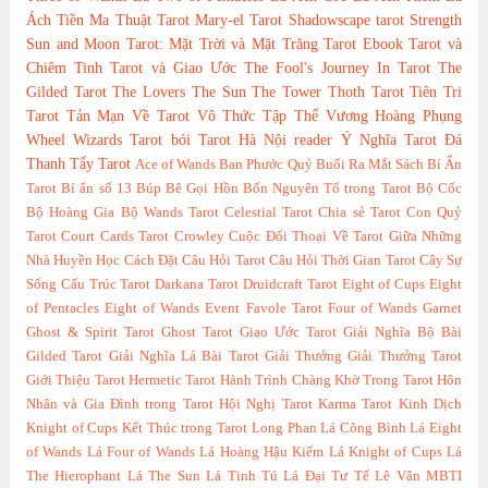
Ách Tiền
Ma Thuật Tarot
Mary-el Tarot
Shadowscape tarot
Strength
Sun and Moon Tarot: Mặt Trời và Mặt Trăng
Tarot Ebook
Tarot và
Chiêm Tinh
Tarot và Giao Ước
The Fool's Journey In Tarot
The
Gilded Tarot
The Lovers
The Sun
The Tower
Thoth Tarot
Tiên Tri
Tarot
Tản Mạn Về Tarot
Vô Thức Tập Thể
Vương Hoàng Phụng
Wheel
Wizards Tarot
bói Tarot Hà Nội
reader
Ý Nghĩa Tarot
Đá
Thanh Tẩy Tarot
Ace of Wands
Ban Phước Quỷ
Buổi Ra Mắt Sách
Bí Ẩn
Tarot
Bí ẩn số 13
Búp Bê Gọi Hồn
Bốn Nguyên Tố trong Tarot
Bộ Cốc
Bộ Hoàng Gia
Bộ Wands Tarot
Celestial Tarot
Chia sẻ Tarot
Con Quỷ
Tarot
Court Cards Tarot
Crowley
Cuộc Đối Thoại Về Tarot Giữa Những
Nhà Huyền Học
Cách Đặt Câu Hỏi Tarot
Câu Hỏi Thời Gian Tarot
Cây Sự
Sống
Cấu Trúc Tarot
Darkana Tarot
Druidcraft Tarot
Eight of Cups
Eight
of Pentacles
Eight of Wands
Event
Favole Tarot
Four of Wands
Garnet
Ghost & Spirit Tarot
Ghost Tarot
Giao Ước Tarot
Giải Nghĩa Bộ Bài
Gilded Tarot
Giải Nghĩa Lá Bài Tarot
Giải Thưởng
Giải Thưởng Tarot
Giới Thiệu Tarot
Hermetic Tarot
Hành Trình Chàng Khờ Trong Tarot
Hôn
Nhân và Gia Đình trong Tarot
Hội Nghị Tarot
Karma Tarot
Kinh Dịch
Knight of Cups
Kết Thúc trong Tarot
Long Phan
Lá Công Bình
Lá Eight
of Wands
Lá Four of Wands
Lá Hoàng Hậu Kiếm
Lá Knight of Cups
Lá
The Hierophant
Lá The Sun
Lá Tinh Tú
Lá Đại Tư Tế
Lê Vân
MBTI