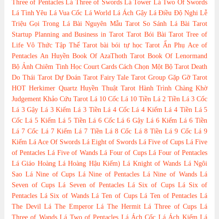
Three of Pentacles
Lá Three of Swords
Lá Tower
Lá Two Of Swords
Lá Tình Yêu
Lá Vua Cốc
Lá World
Lá Ách Gậy
Lá Điều Độ
Nghi Lễ
Triệu Gọi Trong Lá Bài
Nguyên Mẫu Tarot
So Sánh Lá Bài Tarot
Startup Planning and Business in Tarot
Tarot Bói Bài Tarot
Tree of
Life
Vô Thức Tập Thể Tarot
bài bói
tự học Tarot
Ẩn Phụ
Ace of
Pentacles
An Huyền
Book Of AzaThoth Tarot
Book Of Lenormand
Bộ Ảnh
Chiêm Tinh Học
Court Cards
Cách Chọn Một Bộ Tarot
Death
Do Thái Tarot
Dự Đoán Tarot
Fairy Tale Tarot
Group
Gặp Gỡ Tarot
HOT
Herkimer Quartz
Huyền Thuật Tarot
Hành Trình Chàng Khờ
Judgement
Khảo Cứu Tarot
Lá 10 Cốc
Lá 10 Tiền
Lá 2 Tiền
Lá 3 Cốc
Lá 3 Gậy
Lá 3 Kiếm
Lá 3 Tiền
Lá 4 Cốc
Lá 4 Kiếm
Lá 4 Tiền
Lá 5
Cốc
Lá 5 Kiếm
Lá 5 Tiền
Lá 6 Cốc
Lá 6 Gậy
Lá 6 Kiếm
Lá 6 Tiền
Lá 7 Cốc
Lá 7 Kiếm
Lá 7 Tiền
Lá 8 Cốc
Lá 8 Tiền
Lá 9 Cốc
Lá 9
Kiếm
Lá Ace Of Swords
Lá Eight of Swords
Lá Five of Cups
Lá Five
of Pentacles
Lá Five of Wands
Lá Four of Cups
Lá Four of Pentacles
Lá Giáo Hoàng
Lá Hoàng Hậu Kiếm)
Lá Knight of Wands
Lá Ngôi
Sao
Lá Nine of Cups
Lá Nine of Pentacles
Lá Nine of Wands
Lá
Seven of Cups
Lá Seven of Pentacles
Lá Six of Cups
Lá Six of
Pentacles
Lá Six of Wands
Lá Ten of Cups
Lá Ten of Pentacles
Lá
The Devil
Lá The Emperor
Lá The Hermit
Lá Three of Cups
Lá
Three of Wands
Lá Two of Pentacles
Lá Ách Cốc
Lá Ách Kiếm
Lá