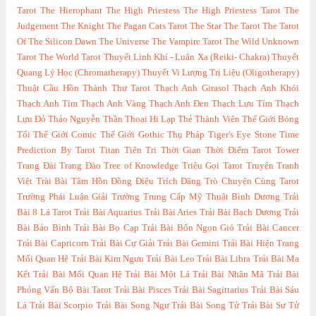
Tarot
The Hierophant
The High Priestess
The High Priestess Tarot
The
Judgement
The Knight
The Pagan Cats Tarot
The Star
The Tarot
The Tarot
Of The Silicon Dawn
The Universe
The Vampire Tarot
The Wild Unknown
Tarot
The World Tarot
Thuyết Linh Khí - Luân Xa (Reiki- Chakra)
Thuyết
Quang Lý Học (Chromatherapy)
Thuyết Vi Lượng Trị Liệu (Oligotherapy)
Thuật Cầu Hồn
Thánh Thư Tarot
Thạch Anh Girasol
Thạch Anh Khói
Thạch Anh Tím
Thạch Anh Vàng
Thạch Anh Đen
Thạch Lựu Tím
Thạch
Lựu Đỏ
Thảo Nguyễn
Thần Thoại Hi Lạp
Thẻ Thành Viên
Thế Giới Bóng
Tối
Thế Giới Comic
Thế Giới Gothic
Thụ Pháp
Tiger's Eye Stone
Time
Prediction By Tarot
Titan
Tiên Tri Thời Gian Thời Điểm Tarot
Tower
Trang Đài
Trang Đào
Tree of Knowledge
Triệu Gọi Tarot
Truyện Tranh
Việt
Trài Bài Tâm Hồn Đồng Điệu
Trích Đăng
Trò Chuyện Cùng Tarot
Trường Phái Luận Giải
Trường Trung Cấp Mỹ Thuật Bình Dương
Trải
Bài 8 Lá Tarot
Trải Bài Aquarius
Trải Bài Aries
Trải Bài Bạch Dương
Trải
Bài Bảo Bình
Trải Bài Bọ Cạp
Trải Bài Bốn Ngọn Gió
Trải Bài Cancer
Trải Bài Capricorn
Trải Bài Cự Giải
Trải Bài Gemini
Trải Bài Hiện Trang
Mối Quan Hệ
Trải Bài Kim Ngưu
Trải Bài Leo
Trải Bài Libra
Trải Bài Ma
Kết
Trải Bài Mối Quan Hệ
Trải Bài Một Lá
Trải Bài Nhân Mã
Trải Bài
Phỏng Vấn Bộ Bài Tarot
Trải Bài Pisces
Trải Bài Sagittarius
Trải Bài Sáu
Lá
Trải Bài Scorpio
Trải Bài Song Ngư
Trải Bài Song Tử
Trải Bài Sư Tử