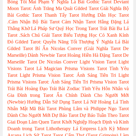
Bóng Tối
Mai Phạm
Ý Nghĩa Lá Bài Gothic Tarot
Deviant
Moon Tarot: Ánh Trăng Ma Quái
Gilded Tarot
Giải Nghĩa Bộ
Bài Gothic Tarot
Thanh Tẩy Tarot
Hướng Dẫn Học Tarot
.Cảm Nhận Bộ Bài Tarot
Cảm Nhận Tarot
Hằng Đặng
Lá
Thằng Khờ
Lá Pháp Sư
Quỷ Học Trong Tarot
Trải Bài Ba Lá
Tarot
.Sách Chú Giải Tarot
Biểu Tượng Học
Cỏ Xanh Kính
Đỏ
Gilded Tarot: Quyền Năng Tối Thượng
Ý Nghĩa Lá Bài
Gilded Tarot
Bí Ẩn Nicolas Conver (Giải Nghĩa Tarot De
Marseille)
Dành Newbie Tarot
Hoàng Hiền
Hà Đặng
Tarot De
Marseille
Tarot De Nicolas Conver
Light Vision Tarot
Light
Visions Tarot
Lá Magician
Prisma Visions Tarot
Tình Yêu
Tarot
Light Prisma Vision Tarot: Ánh Sáng Tiên Tri
Light
Prisma Visions Tarot: Ánh Sáng Tiên Tri
Prisma Vision Tarot
Trải Bài Hoàng Đạo
Trải Bài Zodiac
Tình Yêu Hôn Nhân và
Gia Đình trong Tarot
Ẩn Chính
Dành Cho Người Mới
(Newbie)
Hướng Dẫn Sử Dụng Tarot
Lá Nữ Hoàng
Lá Tình
Nhân
Mật Mã Bài Tarot
Phùng Lâm và Philippe Ngo
Tarot
Dành Cho Người Mới
Dự Báo Tarot
Dự Báo Tuần Theo Tarot
Giai Đoạn Làm Quen Tarot
Khởi Nghiệp Hoạch Định và Kinh
Doanh trong Tarot
Lithotherapy
Lá Empress
Lịch Kỳ Minor
Arcana
Lịch Sử Tarot
Tarot Cấm Thư (Tarot Grimoire)
Làm