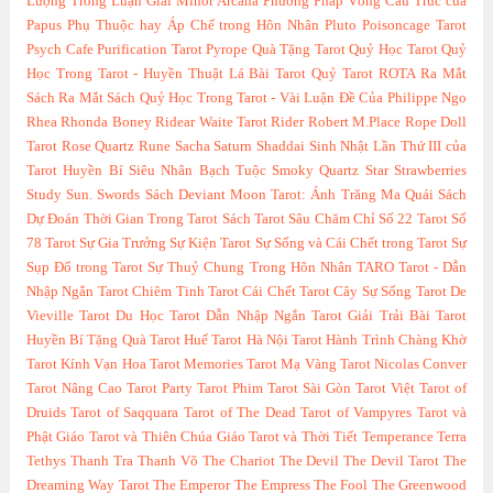
Lượng Trong Luận Giải Minor Arcana
Phương Pháp Vòng Cấu Trúc của
Papus
Phụ Thuộc hay Áp Chế trong Hôn Nhân
Pluto
Poisoncage Tarot
Psych Cafe
Purification Tarot
Pyrope
Quà Tặng Tarot
Quỷ Học Tarot
Quỷ
Học Trong Tarot - Huyền Thuật Lá Bài Tarot
Quỷ Tarot
ROTA
Ra Mắt
Sách
Ra Mắt Sách Quỷ Học Trong Tarot - Vài Luận Đề Của Philippe Ngo
Rhea
Rhonda Boney
Ridear Waite Tarot
Rider
Robert M.Place
Rope Doll
Tarot
Rose Quartz
Rune
Sacha
Saturn
Shaddai
Sinh Nhật Lần Thứ III của
Tarot Huyền Bí
Siêu Nhân Bạch Tuộc
Smoky Quartz
Star
Strawberries
Study
Sun.
Swords
Sách Deviant Moon Tarot: Ánh Trăng Ma Quái
Sách
Dự Đoán Thời Gian Trong Tarot
Sách Tarot
Sâu Chăm Chỉ
Số 22 Tarot
Số
78 Tarot
Sự Gia Trưởng
Sự Kiện Tarot
Sự Sống và Cái Chết trong Tarot
Sự
Sụp Đổ trong Tarot
Sự Thuỷ Chung Trong Hôn Nhân
TARO
Tarot - Dẫn
Nhập Ngắn
Tarot Chiêm Tinh
Tarot Cái Chết
Tarot Cây Sự Sống
Tarot De
Vieville
Tarot Du Học
Tarot Dẫn Nhập Ngắn
Tarot Giải Trải Bài
Tarot
Huyền Bí Tặng Quà
Tarot Huế
Tarot Hà Nội
Tarot Hành Trình Chàng Khờ
Tarot Kính Vạn Hoa
Tarot Memories
Tarot Mạ Vàng
Tarot Nicolas Conver
Tarot Nâng Cao
Tarot Party
Tarot Phim
Tarot Sài Gòn
Tarot Việt
Tarot of
Druids
Tarot of Saqquara
Tarot of The Dead
Tarot of Vampyres
Tarot và
Phật Giáo
Tarot và Thiên Chúa Giáo
Tarot và Thời Tiết
Temperance
Terra
Tethys
Thanh Tra
Thanh Võ
The Chariot
The Devil
The Devil Tarot
The
Dreaming Way Tarot
The Emperor
The Empress
The Fool
The Greenwood