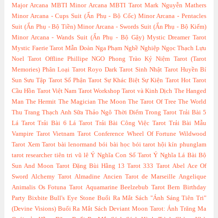
Major Arcana
MBTI Minor Arcana
MBTI Tarot
Mark Nguyễn
Mathers
Minor Arcana - Cups Suit (Ẩn Phụ - Bộ Cốc)
Minor Arcana - Pentacles
Suit (Ẩn Phụ - Bộ Tiền)
Minor Arcana - Swords Suit (Ẩn Phụ - Bộ Kiếm)
Minor Arcana - Wands Suit (Ẩn Phụ - Bộ Gậy)
Mystic Dreamer Tarot
Mystic Faerie Tarot
Mẫn Đoàn
Nga Phạm
Nghề Nghiệp
Ngọc Thạch Lựu
Noel Tarot
Offline
Phillipe NGO
Phong Trào Kỷ Niệm Tarot (Tarot
Memories)
Phân Loại Tarot
Royo Dark Tarot
Sinh Nhật Tarot Huyền Bí
Sun
Sưu Tập Tarot
Số Phận Tarot
Sự Khác Biệt
Sự Kiện Tarot Hot
Tarot
Cầu Hồn
Tarot Việt Nam
Tarot Workshop
Tarot và Kinh Dịch
The Hanged
Man
The Hermit
The Magician
The Moon
The Tarot Of Tree
The World
Thu Trang
Thạch Anh Sữa
Thảo Ngô
Thời Điểm Trong Tarot
Trải Bài 5
Lá Tarot
Trải Bài 6 Lá Tarot
Trải Bài Công Việc Tarot
Trải Bài Mẫu
Vampire Tarot
Vietnam Tarot Conference
Wheel Of Fortune
Wildwood
Tarot
Xem Tarot
bài lenormand
bói bài
học bói tarot
hội kín
phunglam
tarot researcher
tiên tri
vũ lê
Ý Nghĩa Con Số Tarot
Ý Nghĩa Lá Bài Bộ
Sun And Moon Tarot
Đặng Bùi Hằng
13 Tarot
333 Tarot
Abel
Ace Of
Sword
Alchemy Tarot
Almadine
Ancien Tarot de Marseille
Angelique
Animalis Os Fotuna Tarot
Aquamarine
Beelzebub Tarot
Bern
Birthday
Party
Bixbite
Bull's Eye Stone
Buổi Ra Mắt Sách "Ánh Sáng Tiên Tri"
(Devine Visions)
Buổi Ra Mắt Sách Deviant Moon Tarot: Ánh Trăng Ma