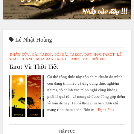
Lê Nhật Hoàng
.KHẢO CỨU
,
BÀI TAROT
,
BÓI BÀI TAROT
,
DẠY HỌC TAROT
,
LÊ
NHẬT HOÀNG
,
MUA BÁN TAROT
,
TAROT VÀ THỜI TIẾT
Tarot Và Thời Tiết
Có thể công thức này còn chưa chuẩn do mình
còn đang tìm hiểu và ứng dụng thực nghiệm
nhưng độ chính xác mình nghĩ cũng không
phải là quá tồi, và mong sẽ được đóng góp thêm
về vấn đề này. Tất cả thông tin bên dưới chỉ
mang tính tham khảo. Bốn m...
Đọc tiếp »
TIẾP TỤC