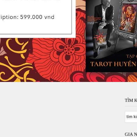
TÌM 
GIA 