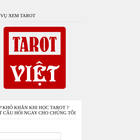
 VỤ XEM TAROT
P KHÓ KHĂN KHI HỌC TAROT ?
T CÂU HỎI NGAY CHO CHÚNG TÔI
n