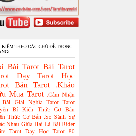
M KIẾM THEO CÁC CHỦ ĐỀ TRONG
ANG:
i Bài Tarot
Bài Tarot
rot
Dạy Tarot
Học
rot
Bán Tarot
.Khảo
ứu
Mua Tarot
.Cảm Nhận
 Bài
Giải Nghĩa Tarot
Tarot
yền Bí
Kiến Thức Cơ Bản
iến Thức Cơ Bản
.So Sánh Sự
ác Nhau Giữa Hai Lá Bài
Rider
ite Tarot
Dạy Học Tarot
80