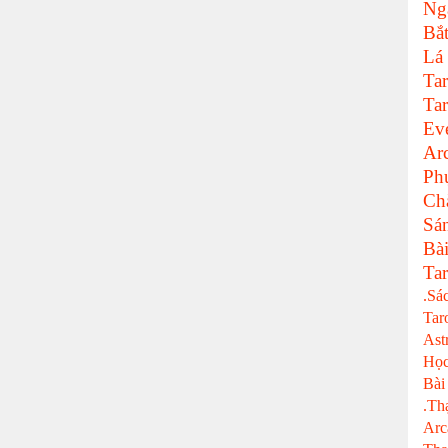
Ng
Bắ
Lá
Tar
Tar
Ev
Ar
Ph
Ch
Sá
Bà
Tar
.Sá
Tar
Ast
Học
Bài
.Th
Arc