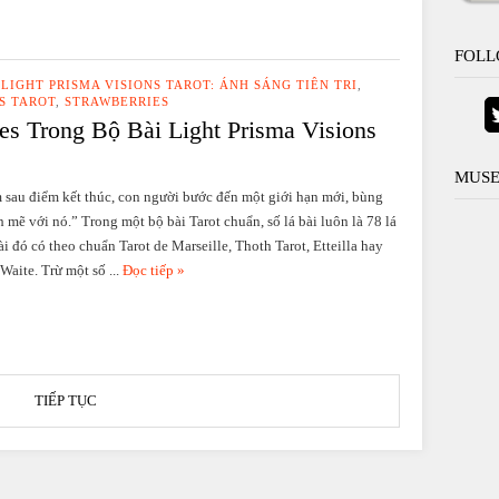
FOLL
,
LIGHT PRISMA VISIONS TAROT: ÁNH SÁNG TIÊN TRI
,
S TAROT
,
STRAWBERRIES
es Trong Bộ Bài Light Prisma Visions
MUSE
 sau điểm kết thúc, con người bước đến một giới hạn mới, bùng
 mẽ với nó.” Trong một bộ bài Tarot chuẩn, số lá bài luôn là 78 lá
ài đó có theo chuẩn Tarot de Marseille, Thoth Tarot, Etteilla hay
Waite. Trừ một số ...
Đọc tiếp »
TIẾP TỤC