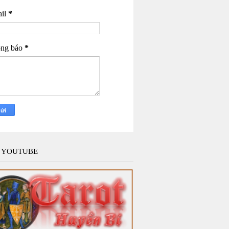
il
*
ng báo
*
 YOUTUBE