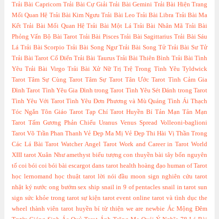
Trải Bài Capricorn
Trải Bài Cự Giải
Trải Bài Gemini
Trải Bài Hiện Trang
Mối Quan Hệ
Trải Bài Kim Ngưu
Trải Bài Leo
Trải Bài Libra
Trải Bài Ma
Kết
Trải Bài Mối Quan Hệ
Trải Bài Một Lá
Trải Bài Nhân Mã
Trải Bài
Phỏng Vấn Bộ Bài Tarot
Trải Bài Pisces
Trải Bài Sagittarius
Trải Bài Sáu
Lá
Trải Bài Scorpio
Trải Bài Song Ngư
Trải Bài Song Tử
Trải Bài Sư Tử
Trải Bài Tarot Cổ Điển
Trải Bài Taurus
Trải Bài Thiên Bình
Trải Bài Tình
Yêu
Trải Bài Virgo
Trải Bài Xử Nữ
Trị Trệ Trong Tình Yêu
Tyldwick
Tarot
Tâm Sự Cùng Tarot
Tâm Sự Tarot
Tân Ước Tarot
Tình Cảm Gia
Đình Tarot
Tình Yêu Gia Đình trong Tarot
Tình Yêu Sét Đánh trong Tarot
Tình Yêu Với Tarot
Tình Yêu Đơn Phương và Mù Quáng
Tình Ái Thạch
Tóc Ngắn
Tôn Giáo Tarot
Tạp Chí Tarot Huyền Bí
Tản Mạn
Tản Mạn
Tarot
Tấm Gương Phản Chiếu
Uranus
Venus Spread
Volleoni-baglioni
Tarot
Võ Trần Phan Thanh
Vẻ Đẹp Ma Mị
Vẻ Đẹp Thi Hài
Vị Thần Trong
Các Lá Bài Tarot
Watcher Angel Tarot
Work and Career in Tarot
World
XIII tarot
Xuân Như
amethyst
biểu tượng con thuyền
bài tây
bốn nguyên
tố
coi bói
coi bói bài
escargot dans tarot
health
hoàng đạo
human of Tarot
học lernomand
học thuật tarot
lời nói đầu
moon sign
nghiên cứu tarot
nhật ký
nước
ong bướm
sex
ship
snail in 9 of pentacles
snail in tarot
sun
sign
sức khỏe trong tarot
sự kiện
tarot event online
tarot và tình dục
the
wheel
thành viên tarot huyền bí
từ thiện
we are newbie
Ác Mộng Đêm