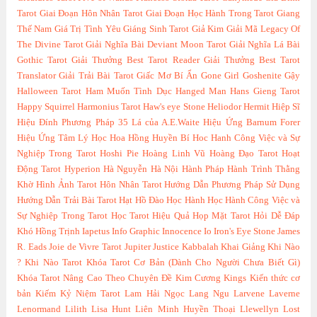
Tarot
Giai Đoạn Hôn Nhân Tarot
Giai Đoạn Học Hành Trong Tarot
Giang
Thế Nam
Giá Trị Tình Yêu
Giáng Sinh Tarot
Giả Kim
Giải Mã Legacy Of
The Divine Tarot
Giải Nghĩa Bài Deviant Moon Tarot
Giải Nghĩa Lá Bài
Gothic Tarot
Giải Thưởng Best Tarot Reader
Giải Thưởng Best Tarot
Translator
Giải Trải Bài Tarot
Giấc Mơ Bí Ẩn
Gone Girl
Goshenite
Gậy
Halloween Tarot
Ham Muốn Tình Dục
Hanged Man
Hans Gieng Tarot
Happy Squirrel
Harmonius Tarot
Haw's eye Stone
Heliodor
Hermit
Hiệp Sĩ
Hiệu Đính Phương Pháp 35 Lá của A.E.Waite
Hiệu Ứng Barnum Forer
Hiệu Ứng Tâm Lý Học
Hoa Hồng Huyền Bí
Hoc Hanh Công Việc và Sự
Nghiệp Trong Tarot
Hoshi Pie
Hoàng Linh Vũ
Hoàng Đạo Tarot
Hoạt
Động Tarot
Hyperion
Hà Nguyễn
Hà Nội
Hành Pháp
Hành Trình Thằng
Khờ
Hình Ảnh Tarot
Hôn Nhân Tarot
Hướng Dẫn Phương Pháp Sử Dụng
Hướng Dẫn Trải Bài Tarot
Hạt Hồ Đào
Học Hành
Học Hành Công Việc và
Sự Nghiệp Trong Tarot
Học Tarot Hiệu Quả
Họp Mặt Tarot
Hỏi Dễ Đáp
Khó
Hồng Trịnh
Iapetus
Info Graphic
Innocence
Io
Iron's Eye Stone
James
R. Eads
Joie de Vivre Tarot
Jupiter
Justice
Kabbalah
Khai Giảng
Khi Nào
?
Khi Nào Tarot
Khóa Tarot Cơ Bản (Dành Cho Người Chưa Biết Gì)
Khóa Tarot Nâng Cao Theo Chuyên Đề
Kim Cương
Kings
Kiến thức cơ
bản
Kiếm
Kỷ Niệm Tarot
Lam Hải Ngọc
Lang Ngu
Larvene
Laverne
Lenormand
Lilith
Lisa Hunt
Liên Minh Huyền Thoại
Llewellyn
Lost