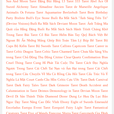
Sun And Moon Tarot
Đặng Bùi Hằng
13 Tarot
333 Tarot
Abel
Ace Of
Sword
Alchemy Tarot
Almadine
Ancien Tarot de Marseille
Angelique
Animalis Os Fotuna Tarot
Aquamarine
Beelzebub Tarot
Bern
Birthday
Party
Bixbite
Bull's Eye Stone
Buổi Ra Mắt Sách "Ánh Sáng Tiên Tri"
(Devine Visions)
Buổi Ra Mắt Sách Deviant Moon Tarot: Ánh Trăng Ma
Quái của Hằng Đặng
Buổi Ra Mắt Sách Sách Hành Trình Chàng Khờ
Trong Tarot
Bài Tarot Cổ
Bài Tarot Hiếm
Bàn Tay Quỷ
Bách Việt
Bé
Ngoan
Bí Ẩn Những Mảng Ghép
Bói Toán Tâm Lý
Búp Bê Tarot
Bộ
Cups
Bộ Kiếm Tarot
Bộ Swords Tarot
Callisto
Capricorn Tarot
Career in
Tarot
Celtic Dragon Tarot
Celtic Tarot
Charmed Tarot
Chưa Sẵn Sàng Yêu
trong Tarot
Chủ Động Thụ Động
Citrine
Clear Quartz
Confirmation Bias
Cruel Thing Tarot
Cung Hỉ Phát Tài
Cuộc Thi Tarot
Cách Đọc Nghĩa
Ngược Trong Tarot
Cái Chết Tai Nạn và Ám Hại trong Tarot
Cái Chết
trong Tarot
Câu Chuyện Về Ma Cà Rồng
Câu Hỏi Tarot
Cấu Trúc Và Ý
Nghĩa Lá Mặt Court Cards
Cầu Hồn Celtic
Cựu Ước Tarot
Dark Carnival
Tarot
Dark Fairy Tales Tarot
Dark Grimoire Tarot
Death Accident and
Calumniation in Tarot
Deimos
Demonology in Tarot
Devian Moon Tarot
Devil
Di Sản Thánh Thần
Diamond
Dione
Dung Le Huu
Dạ Lục Bảo
Ngọc
Dạy Tarot Nâng Cao
Dốc Vĩnh
Ebony
Eight of Swords
Emerauld
Enceladus
Europa
Event Tarot
Ezequiel
Fairy Light Tarot
Fantastical
Creatures Tarot
Five of Wands
Franceso Sforza Tarot
Ganymede
Gia Đình