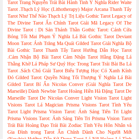
Tarot
Trang Nguyễn
Trải Bài Hành Tinh
Ý Nghĩa Rider Waite
Tarot
.Thạch Lý Học (Lithotherapy)
Major Arcana
Thanh Tẩy
Tarot Như Thế Nào
Thạch Lý Trị Liệu
Gothic Tarot
Legacy of
The Divine Tarot
Ẩn Chính Tarot
Giải Mã Legacy Of The
Divine Tarot : Di Sản Thánh Thần
Gothic Tarot: Cánh Cửa
Bóng Tối
Mai Phạm
Ý Nghĩa Lá Bài Gothic Tarot
Deviant
Moon Tarot: Ánh Trăng Ma Quái
Gilded Tarot
Giải Nghĩa Bộ
Bài Gothic Tarot
Thanh Tẩy Tarot
Hướng Dẫn Học Tarot
.Cảm Nhận Bộ Bài Tarot
Cảm Nhận Tarot
Hằng Đặng
Lá
Thằng Khờ
Lá Pháp Sư
Quỷ Học Trong Tarot
Trải Bài Ba Lá
Tarot
.Sách Chú Giải Tarot
Biểu Tượng Học
Cỏ Xanh Kính
Đỏ
Gilded Tarot: Quyền Năng Tối Thượng
Ý Nghĩa Lá Bài
Gilded Tarot
Bí Ẩn Nicolas Conver (Giải Nghĩa Tarot De
Marseille)
Dành Newbie Tarot
Hoàng Hiền
Hà Đặng
Tarot De
Marseille
Tarot De Nicolas Conver
Light Vision Tarot
Light
Visions Tarot
Lá Magician
Prisma Visions Tarot
Tình Yêu
Tarot
Light Prisma Vision Tarot: Ánh Sáng Tiên Tri
Light
Prisma Visions Tarot: Ánh Sáng Tiên Tri
Prisma Vision Tarot
Trải Bài Hoàng Đạo
Trải Bài Zodiac
Tình Yêu Hôn Nhân và
Gia Đình trong Tarot
Ẩn Chính
Dành Cho Người Mới
(Newbie)
Hướng Dẫn Sử Dụng Tarot
Lá Nữ Hoàng
Lá Tình