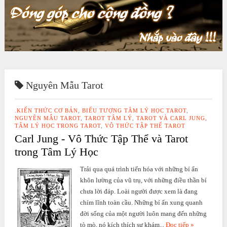
Nguyên Mẫu Tarot
.KIẾN THỨC CƠ BẢN
,
BIỂU TƯỢNG TÂM LÝ HỌC TAROT
,
NGUYÊN MẪU TAROT
,
TAROT TÂM LÝ
,
TAROT VÀ CARL JUNG
,
TÂM LÝ HỌC TRONG TAROT
,
VÔ THỨC TẬP THỂ TAROT
Carl Jung - Vô Thức Tập Thể và Tarot
trong Tâm Lý Học
Trải qua quá trình tiến hóa với những bí ẩn
khôn lường của vũ trụ, với những điều thần bí
chưa lời đáp. Loài người được xem là đang
chím lĩnh toàn cầu. Những bí ẩn xung quanh
đời sống của một người luôn mang đến những
tò mò, nó kích thích sự khám...
Đọc tiếp »