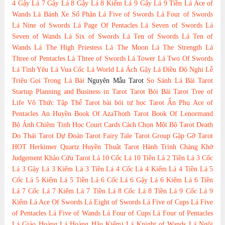
4 Gậy
Lá 7 Gậy
Lá 8 Gậy
Lá 8 Kiếm
Lá 9 Gậy
Lá 9 Tiền
Lá Ace of
Wands
Lá Bánh Xe Số Phận
Lá Five of Swords
Lá Four of Swords
Lá Nine of Swords
Lá Page Of Pentacles
Lá Seven of Swords
Lá
Seven of Wands
Lá Six of Swords
Lá Ten of Swords
Lá Ten of
Wands
Lá The High Priestess
Lá The Moon
Lá The Strength
Lá
Three of Pentacles
Lá Three of Swords
Lá Tower
Lá Two Of Swords
Lá Tình Yêu
Lá Vua Cốc
Lá World
Lá Ách Gậy
Lá Điều Độ
Nghi Lễ
Triệu Gọi Trong Lá Bài
Nguyên Mẫu Tarot
So Sánh Lá Bài Tarot
Startup Planning and Business in Tarot
Tarot Bói Bài Tarot
Tree of
Life
Vô Thức Tập Thể Tarot
bài bói
tự học Tarot
Ẩn Phụ
Ace of
Pentacles
An Huyền
Book Of AzaThoth Tarot
Book Of Lenormand
Bộ Ảnh
Chiêm Tinh Học
Court Cards
Cách Chọn Một Bộ Tarot
Death
Do Thái Tarot
Dự Đoán Tarot
Fairy Tale Tarot
Group
Gặp Gỡ Tarot
HOT
Herkimer Quartz
Huyền Thuật Tarot
Hành Trình Chàng Khờ
Judgement
Khảo Cứu Tarot
Lá 10 Cốc
Lá 10 Tiền
Lá 2 Tiền
Lá 3 Cốc
Lá 3 Gậy
Lá 3 Kiếm
Lá 3 Tiền
Lá 4 Cốc
Lá 4 Kiếm
Lá 4 Tiền
Lá 5
Cốc
Lá 5 Kiếm
Lá 5 Tiền
Lá 6 Cốc
Lá 6 Gậy
Lá 6 Kiếm
Lá 6 Tiền
Lá 7 Cốc
Lá 7 Kiếm
Lá 7 Tiền
Lá 8 Cốc
Lá 8 Tiền
Lá 9 Cốc
Lá 9
Kiếm
Lá Ace Of Swords
Lá Eight of Swords
Lá Five of Cups
Lá Five
of Pentacles
Lá Five of Wands
Lá Four of Cups
Lá Four of Pentacles
Lá Giáo Hoàng
Lá Hoàng Hậu Kiếm)
Lá Knight of Wands
Lá Ngôi