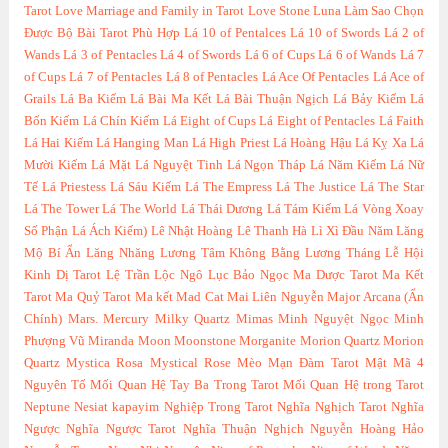
Tarot
Love Marriage and Family in Tarot
Love Stone
Luna
Làm Sao Chọn
Được Bộ Bài Tarot Phù Hợp
Lá 10 of Pentalces
Lá 10 of Swords
Lá 2 of
Wands
Lá 3 of Pentacles
Lá 4 of Swords
Lá 6 of Cups
Lá 6 of Wands
Lá 7
of Cups
Lá 7 of Pentacles
Lá 8 of Pentacles
Lá Ace Of Pentacles
Lá Ace of
Grails
Lá Ba Kiếm
Lá Bài Ma Kết
Lá Bài Thuận Ngịch
Lá Bảy Kiếm
Lá
Bốn Kiếm
Lá Chín Kiếm
Lá Eight of Cups
Lá Eight of Pentacles
Lá Faith
Lá Hai Kiếm
Lá Hanging Man
Lá High Priest
Lá Hoàng Hậu
Lá Kỵ Xa
Lá
Mười Kiếm
Lá Mặt
Lá Nguyệt Tinh
Lá Ngọn Tháp
Lá Năm Kiếm
Lá Nữ
Tế
Lá Priestess
Lá Sáu Kiếm
Lá The Empress
Lá The Justice
Lá The Star
Lá The Tower
Lá The World
Lá Thái Dương
Lá Tám Kiếm
Lá Vòng Xoay
Số Phận
Lá Ách Kiếm)
Lê Nhật Hoàng
Lê Thanh Hà
Lì Xì Đầu Năm
Lăng
Mộ Bí Ẩn
Lăng Nhăng
Lương Tâm Không Bằng Lương Tháng
Lễ Hội
Kinh Dị Tarot
Lệ Trần
Lộc Ngô
Lục Bảo Ngọc
Ma Dược Tarot
Ma Kết
Tarot
Ma Quỷ Tarot
Ma kết
Mad Cat
Mai Liên Nguyễn
Major Arcana (Ẩn
Chính)
Mars.
Mercury
Milky Quartz
Mimas
Minh Nguyệt Ngọc
Minh
Phượng Vũ
Miranda
Moon
Moonstone
Morganite
Morion Quartz
Morion
Quartz
Mystica Rosa
Mystical Rose
Mèo
Mạn Đàm Tarot
Mật Mã 4
Nguyên Tố
Mối Quan Hệ Tay Ba Trong Tarot
Mối Quan Hệ trong Tarot
Neptune
Nesiat kapayim
Nghiệp Trong Tarot
Nghĩa Nghịch Tarot
Nghĩa
Ngược
Nghĩa Ngược Tarot
Nghĩa Thuận Nghịch
Nguyễn Hoàng Hảo