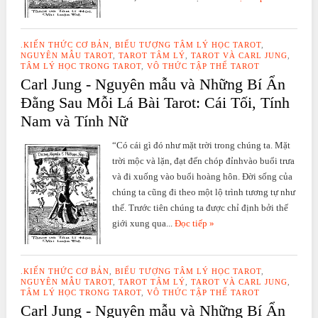
.KIẾN THỨC CƠ BẢN
,
BIỂU TƯỢNG TÂM LÝ HỌC TAROT
,
NGUYÊN MẪU TAROT
,
TAROT TÂM LÝ
,
TAROT VÀ CARL JUNG
,
TÂM LÝ HỌC TRONG TAROT
,
VÔ THỨC TẬP THỂ TAROT
Carl Jung - Nguyên mẫu và Những Bí Ẩn
Đằng Sau Mỗi Lá Bài Tarot: Cái Tối, Tính
Nam và Tính Nữ
“Có cái gì đó như mặt trời trong chúng ta. Mặt
trời mộc và lặn, đạt đến chóp đỉnhvào buổi trưa
và đi xuống vào buổi hoàng hôn. Đời sống của
chúng ta cũng đi theo một lộ trình tương tự như
thế. Trước tiên chúng ta được chỉ định bởi thế
giới xung qua...
Đọc tiếp »
.KIẾN THỨC CƠ BẢN
,
BIỂU TƯỢNG TÂM LÝ HỌC TAROT
,
NGUYÊN MẪU TAROT
,
TAROT TÂM LÝ
,
TAROT VÀ CARL JUNG
,
TÂM LÝ HỌC TRONG TAROT
,
VÔ THỨC TẬP THỂ TAROT
Carl Jung - Nguyên mẫu và Những Bí Ẩn