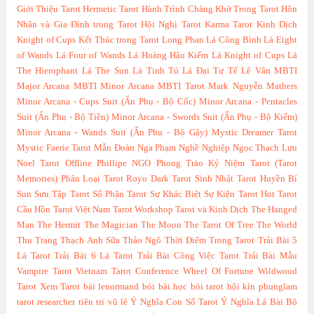
Giới Thiệu Tarot
Hermetic Tarot
Hành Trình Chàng Khờ Trong Tarot
Hôn
Nhân và Gia Đình trong Tarot
Hội Nghị Tarot
Karma Tarot
Kinh Dịch
Knight of Cups
Kết Thúc trong Tarot
Long Phan
Lá Công Bình
Lá Eight
of Wands
Lá Four of Wands
Lá Hoàng Hậu Kiếm
Lá Knight of Cups
Lá
The Hierophant
Lá The Sun
Lá Tinh Tú
Lá Đại Tư Tế
Lê Vân
MBTI
Major Arcana
MBTI Minor Arcana
MBTI Tarot
Mark Nguyễn
Mathers
Minor Arcana - Cups Suit (Ẩn Phụ - Bộ Cốc)
Minor Arcana - Pentacles
Suit (Ẩn Phụ - Bộ Tiền)
Minor Arcana - Swords Suit (Ẩn Phụ - Bộ Kiếm)
Minor Arcana - Wands Suit (Ẩn Phụ - Bộ Gậy)
Mystic Dreamer Tarot
Mystic Faerie Tarot
Mẫn Đoàn
Nga Phạm
Nghề Nghiệp
Ngọc Thạch Lựu
Noel Tarot
Offline
Phillipe NGO
Phong Trào Kỷ Niệm Tarot (Tarot
Memories)
Phân Loại Tarot
Royo Dark Tarot
Sinh Nhật Tarot Huyền Bí
Sun
Sưu Tập Tarot
Số Phận Tarot
Sự Khác Biệt
Sự Kiện Tarot Hot
Tarot
Cầu Hồn
Tarot Việt Nam
Tarot Workshop
Tarot và Kinh Dịch
The Hanged
Man
The Hermit
The Magician
The Moon
The Tarot Of Tree
The World
Thu Trang
Thạch Anh Sữa
Thảo Ngô
Thời Điểm Trong Tarot
Trải Bài 5
Lá Tarot
Trải Bài 6 Lá Tarot
Trải Bài Công Việc Tarot
Trải Bài Mẫu
Vampire Tarot
Vietnam Tarot Conference
Wheel Of Fortune
Wildwood
Tarot
Xem Tarot
bài lenormand
bói bài
học bói tarot
hội kín
phunglam
tarot researcher
tiên tri
vũ lê
Ý Nghĩa Con Số Tarot
Ý Nghĩa Lá Bài Bộ