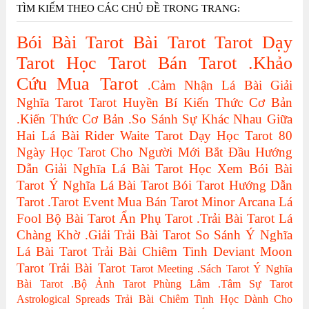
TÌM KIẾM THEO CÁC CHỦ ĐỀ TRONG TRANG:
Bói Bài Tarot
Bài Tarot
Tarot
Dạy
Tarot
Học Tarot
Bán Tarot
.Khảo
Cứu
Mua Tarot
.Cảm Nhận Lá Bài
Giải
Nghĩa Tarot
Tarot Huyền Bí
Kiến Thức Cơ Bản
.Kiến Thức Cơ Bản
.So Sánh Sự Khác Nhau Giữa
Hai Lá Bài
Rider Waite Tarot
Dạy Học Tarot
80
Ngày Học Tarot Cho Người Mới Bắt Đầu
Hướng
Dẫn Giải Nghĩa Lá Bài Tarot
Học Xem Bói Bài
Tarot
Ý Nghĩa Lá Bài Tarot
Bói Tarot
Hướng Dẫn
Tarot
.Tarot Event
Mua Bán Tarot
Minor Arcana
Lá
Fool
Bộ Bài Tarot
Ẩn Phụ Tarot
.Trải Bài Tarot
Lá
Chàng Khờ
.Giải Trải Bài Tarot
So Sánh Ý Nghĩa
Lá Bài Tarot
Trải Bài Chiêm Tinh
Deviant Moon
Tarot
Trải Bài Tarot
Tarot Meeting
.Sách Tarot
Ý Nghĩa
Bài Tarot
.Bộ Ảnh Tarot
Phùng Lâm
.Tâm Sự Tarot
Astrological Spreads
Trải Bài Chiêm Tinh Học Dành Cho