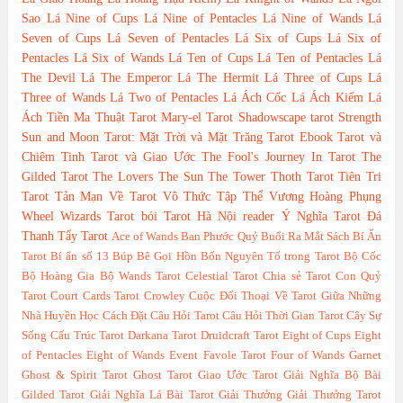
Sao
Lá Nine of Cups
Lá Nine of Pentacles
Lá Nine of Wands
Lá
Seven of Cups
Lá Seven of Pentacles
Lá Six of Cups
Lá Six of
Pentacles
Lá Six of Wands
Lá Ten of Cups
Lá Ten of Pentacles
Lá
The Devil
Lá The Emperor
Lá The Hermit
Lá Three of Cups
Lá
Three of Wands
Lá Two of Pentacles
Lá Ách Cốc
Lá Ách Kiếm
Lá
Ách Tiền
Ma Thuật Tarot
Mary-el Tarot
Shadowscape tarot
Strength
Sun and Moon Tarot: Mặt Trời và Mặt Trăng
Tarot Ebook
Tarot và
Chiêm Tinh
Tarot và Giao Ước
The Fool's Journey In Tarot
The
Gilded Tarot
The Lovers
The Sun
The Tower
Thoth Tarot
Tiên Tri
Tarot
Tản Mạn Về Tarot
Vô Thức Tập Thể
Vương Hoàng Phụng
Wheel
Wizards Tarot
bói Tarot Hà Nội
reader
Ý Nghĩa Tarot
Đá
Thanh Tẩy Tarot
Ace of Wands
Ban Phước Quỷ
Buổi Ra Mắt Sách
Bí Ẩn
Tarot
Bí ẩn số 13
Búp Bê Gọi Hồn
Bốn Nguyên Tố trong Tarot
Bộ Cốc
Bộ Hoàng Gia
Bộ Wands Tarot
Celestial Tarot
Chia sẻ Tarot
Con Quỷ
Tarot
Court Cards Tarot
Crowley
Cuộc Đối Thoại Về Tarot Giữa Những
Nhà Huyền Học
Cách Đặt Câu Hỏi Tarot
Câu Hỏi Thời Gian Tarot
Cây Sự
Sống
Cấu Trúc Tarot
Darkana Tarot
Druidcraft Tarot
Eight of Cups
Eight
of Pentacles
Eight of Wands
Event
Favole Tarot
Four of Wands
Garnet
Ghost & Spirit Tarot
Ghost Tarot
Giao Ước Tarot
Giải Nghĩa Bộ Bài
Gilded Tarot
Giải Nghĩa Lá Bài Tarot
Giải Thưởng
Giải Thưởng Tarot