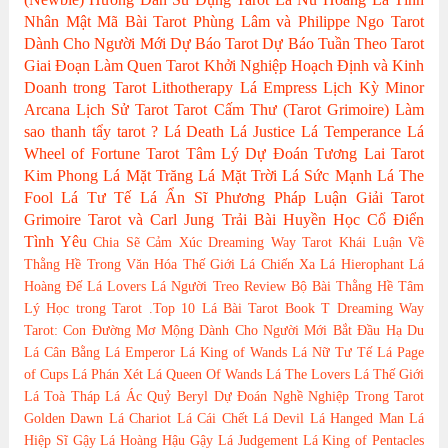
Nhân
Mật Mã Bài Tarot
Phùng Lâm và Philippe Ngo
Tarot
Dành Cho Người Mới
Dự Báo Tarot
Dự Báo Tuần Theo Tarot
Giai Đoạn Làm Quen Tarot
Khởi Nghiệp Hoạch Định và Kinh
Doanh trong Tarot
Lithotherapy
Lá Empress
Lịch Kỳ Minor
Arcana
Lịch Sử Tarot
Tarot Cấm Thư (Tarot Grimoire)
Làm
sao thanh tẩy tarot ?
Lá Death
Lá Justice
Lá Temperance
Lá
Wheel of Fortune
Tarot Tâm Lý
Dự Đoán Tương Lai Tarot
Kim Phong
Lá Mặt Trăng
Lá Mặt Trời
Lá Sức Mạnh
Lá The
Fool
Lá Tư Tế
Lá Ẩn Sĩ
Phương Pháp Luận Giải
Tarot
Grimoire
Tarot và Carl Jung
Trải Bài Huyền Học Cổ Điển
Tình Yêu
Chia Sẽ Cảm Xúc
Dreaming Way Tarot
Khái Luận Về
Thằng Hề Trong Văn Hóa Thế Giới
Lá Chiến Xa
Lá Hierophant
Lá
Hoàng Đế
Lá Lovers
Lá Người Treo
Review Bộ Bài
Thằng Hề
Tâm
Lý Học trong Tarot
.Top 10 Lá Bài Tarot
Book T
Dreaming Way
Tarot: Con Đường Mơ Mộng
Dành Cho Người Mới Bắt Đầu
Hạ Du
Lá Cân Bằng
Lá Emperor
Lá King of Wands
Lá Nữ Tư Tế
Lá Page
of Cups
Lá Phán Xét
Lá Queen Of Wands
Lá The Lovers
Lá Thế Giới
Lá Toà Tháp
Lá Ác Quỷ
Beryl
Dự Đoán Nghề Nghiệp Trong Tarot
Golden Dawn
Lá Chariot
Lá Cái Chết
Lá Devil
Lá Hanged Man
Lá
Hiệp Sĩ Gậy
Lá Hoàng Hậu Gậy
Lá Judgement
Lá King of Pentacles