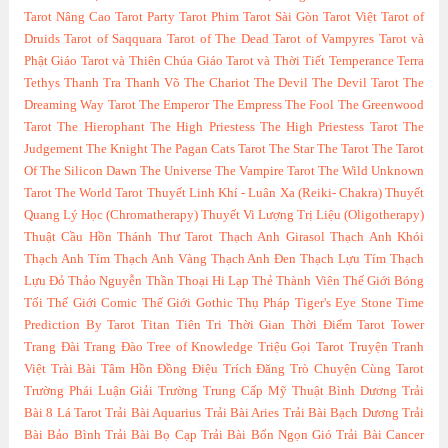
Tarot Nâng Cao
Tarot Party
Tarot Phim
Tarot Sài Gòn
Tarot Việt
Tarot of
Druids
Tarot of Saqquara
Tarot of The Dead
Tarot of Vampyres
Tarot và
Phật Giáo
Tarot và Thiên Chúa Giáo
Tarot và Thời Tiết
Temperance
Terra
Tethys
Thanh Tra
Thanh Võ
The Chariot
The Devil
The Devil Tarot
The
Dreaming Way Tarot
The Emperor
The Empress
The Fool
The Greenwood
Tarot
The Hierophant
The High Priestess
The High Priestess Tarot
The
Judgement
The Knight
The Pagan Cats Tarot
The Star
The Tarot
The Tarot
Of The Silicon Dawn
The Universe
The Vampire Tarot
The Wild Unknown
Tarot
The World Tarot
Thuyết Linh Khí - Luân Xa (Reiki- Chakra)
Thuyết
Quang Lý Học (Chromatherapy)
Thuyết Vi Lượng Trị Liệu (Oligotherapy)
Thuật Cầu Hồn
Thánh Thư Tarot
Thạch Anh Girasol
Thạch Anh Khói
Thạch Anh Tím
Thạch Anh Vàng
Thạch Anh Đen
Thạch Lựu Tím
Thạch
Lựu Đỏ
Thảo Nguyễn
Thần Thoại Hi Lạp
Thẻ Thành Viên
Thế Giới Bóng
Tối
Thế Giới Comic
Thế Giới Gothic
Thụ Pháp
Tiger's Eye Stone
Time
Prediction By Tarot
Titan
Tiên Tri Thời Gian Thời Điểm Tarot
Tower
Trang Đài
Trang Đào
Tree of Knowledge
Triệu Gọi Tarot
Truyện Tranh
Việt
Trài Bài Tâm Hồn Đồng Điệu
Trích Đăng
Trò Chuyện Cùng Tarot
Trường Phái Luận Giải
Trường Trung Cấp Mỹ Thuật Bình Dương
Trải
Bài 8 Lá Tarot
Trải Bài Aquarius
Trải Bài Aries
Trải Bài Bạch Dương
Trải
Bài Bảo Bình
Trải Bài Bọ Cạp
Trải Bài Bốn Ngọn Gió
Trải Bài Cancer