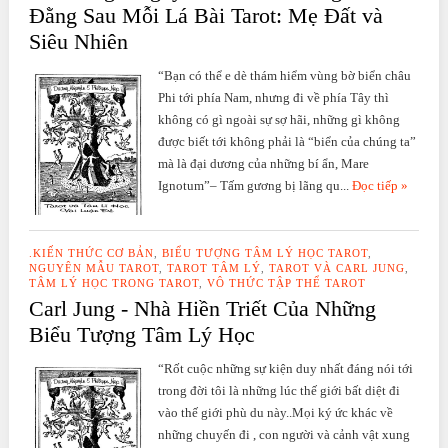
Đằng Sau Mỗi Lá Bài Tarot: Mẹ Đất và
Siêu Nhiên
“Bạn có thể e dè thám hiểm vùng bờ biển châu
Phi tới phía Nam, nhưng đi về phía Tây thì
không có gì ngoài sự sợ hãi, những gì không
được biết tới không phải là “biển của chúng ta”
mà là đại dương của những bí ẩn, Mare
Ignotum”– Tấm gương bị lãng qu...
Đọc tiếp »
.KIẾN THỨC CƠ BẢN
,
BIỂU TƯỢNG TÂM LÝ HỌC TAROT
,
NGUYÊN MẪU TAROT
,
TAROT TÂM LÝ
,
TAROT VÀ CARL JUNG
,
TÂM LÝ HỌC TRONG TAROT
,
VÔ THỨC TẬP THỂ TAROT
Carl Jung - Nhà Hiền Triết Của Những
Biểu Tượng Tâm Lý Học
“Rốt cuộc những sự kiện duy nhất đáng nói tới
trong đời tôi là những lúc thế giới bất diệt đi
vào thế giới phù du này..Mọi ký ức khác về
những chuyến đi , con người và cảnh vật xung