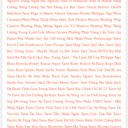
Nguyễn Trung
Ngựa
Nhị Nguyên
Nine of Pentacles
Nine of Wands
Năng
Lượng
Năng Lượng Đá
Nội Dung Lá Bài Tarot
Oracle Belline
Oze69
Watchers Tarot
Page of Wands
Patrick Valenza
Peridot
Philippe Ngo
Phim
Charmed
Phim Phép Thuật
Phim Điện Ảnh
Phobos
Phoebe
Phương Pháp
Camoin
Phương Pháp Móng Ngựa của S.L.Mathers
Phương Pháp Năng
Lượng Trong Luận Giải Minor Arcana
Phương Pháp Vòng Cấu Trúc của
Papus
Phụ Thuộc hay Áp Chế trong Hôn Nhân
Pluto
Poisoncage Tarot
Psych Cafe
Purification Tarot
Pyrope
Quà Tặng Tarot
Quỷ Học Tarot
Quỷ
Học Trong Tarot - Huyền Thuật Lá Bài Tarot
Quỷ Tarot
ROTA
Ra Mắt
Sách
Ra Mắt Sách Quỷ Học Trong Tarot - Vài Luận Đề Của Philippe Ngo
Rhea
Rhonda Boney
Ridear Waite Tarot
Rider
Robert M.Place
Rope Doll
Tarot
Rose Quartz
Rune
Sacha
Saturn
Shaddai
Sinh Nhật Lần Thứ III của
Tarot Huyền Bí
Siêu Nhân Bạch Tuộc
Smoky Quartz
Star
Strawberries
Study
Sun.
Swords
Sách Deviant Moon Tarot: Ánh Trăng Ma Quái
Sách
Dự Đoán Thời Gian Trong Tarot
Sách Tarot
Sâu Chăm Chỉ
Số 22 Tarot
Số
78 Tarot
Sự Gia Trưởng
Sự Kiện Tarot
Sự Sống và Cái Chết trong Tarot
Sự
Sụp Đổ trong Tarot
Sự Thuỷ Chung Trong Hôn Nhân
TARO
Tarot - Dẫn
Nhập Ngắn
Tarot Chiêm Tinh
Tarot Cái Chết
Tarot Cây Sự Sống
Tarot De
Vieville
Tarot Du Học
Tarot Dẫn Nhập Ngắn
Tarot Giải Trải Bài
Tarot
Huyền Bí Tặng Quà
Tarot Huế
Tarot Hà Nội
Tarot Hành Trình Chàng Khờ
Tarot Kính Vạn Hoa
Tarot Memories
Tarot Mạ Vàng
Tarot Nicolas Conver