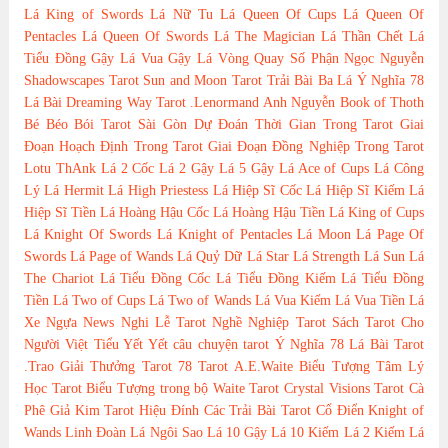
Lá King of Swords
Lá Nữ Tu
Lá Queen Of Cups
Lá Queen Of
Pentacles
Lá Queen Of Swords
Lá The Magician
Lá Thần Chết
Lá
Tiểu Đồng Gậy
Lá Vua Gậy
Lá Vòng Quay Số Phận
Ngọc Nguyễn
Shadowscapes Tarot
Sun and Moon Tarot
Trải Bài Ba Lá
Ý Nghĩa 78
Lá Bài Dreaming Way Tarot
.Lenormand
Anh Nguyễn
Book of Thoth
Bé Béo
Bói Tarot Sài Gòn
Dự Đoán Thời Gian Trong Tarot
Giai
Đoạn Hoạch Định Trong Tarot
Giai Đoạn Đồng Nghiệp Trong Tarot
Lotu ThAnk
Lá 2 Cốc
Lá 2 Gậy
Lá 5 Gậy
Lá Ace of Cups
Lá Công
Lý
Lá Hermit
Lá High Priestess
Lá Hiệp Sĩ Cốc
Lá Hiệp Sĩ Kiếm
Lá
Hiệp Sĩ Tiền
Lá Hoàng Hậu Cốc
Lá Hoàng Hậu Tiền
Lá King of Cups
Lá Knight Of Swords
Lá Knight of Pentacles
Lá Moon
Lá Page Of
Swords
Lá Page of Wands
Lá Quỷ Dữ
Lá Star
Lá Strength
Lá Sun
Lá
The Chariot
Lá Tiểu Đồng Cốc
Lá Tiểu Đồng Kiếm
Lá Tiểu Đồng
Tiền
Lá Two of Cups
Lá Two of Wands
Lá Vua Kiếm
Lá Vua Tiền
Lá
Xe Ngựa
News
Nghi Lễ Tarot
Nghề Nghiệp Tarot
Sách Tarot Cho
Người Việt
Tiểu Yết Yết
câu chuyện tarot
Ý Nghĩa 78 Lá Bài Tarot
.Trao Giải Thưởng Tarot
78 Tarot
A.E.Waite
Biểu Tượng Tâm Lý
Học Tarot
Biểu Tượng trong bộ Waite Tarot
Crystal Visions Tarot
Cà
Phê
Giả Kim Tarot
Hiệu Đính Các Trải Bài Tarot Cổ Điển
Knight of
Wands
Linh Đoàn
Lá Ngôi Sao
Lá 10 Gậy
Lá 10 Kiếm
Lá 2 Kiếm
Lá